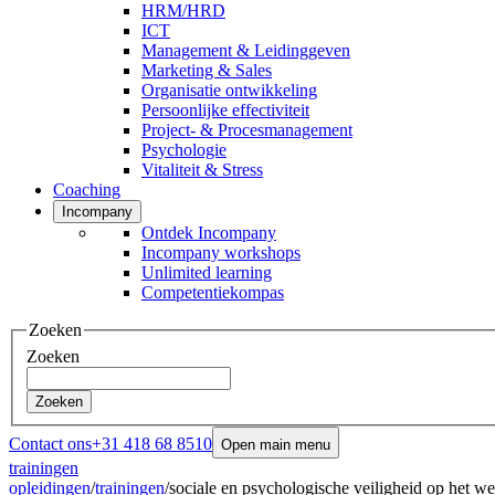
HRM/HRD
ICT
Management & Leidinggeven
Marketing & Sales
Organisatie ontwikkeling
Persoonlijke effectiviteit
Project- & Procesmanagement
Psychologie
Vitaliteit & Stress
Coaching
Incompany
Ontdek Incompany
Incompany workshops
Unlimited learning
Competentiekompas
Zoeken
Zoeken
Zoeken
Contact ons
+31 418 68 8510
Open main menu
trainingen
opleidingen
/
trainingen
/
sociale en psychologische veiligheid op het w