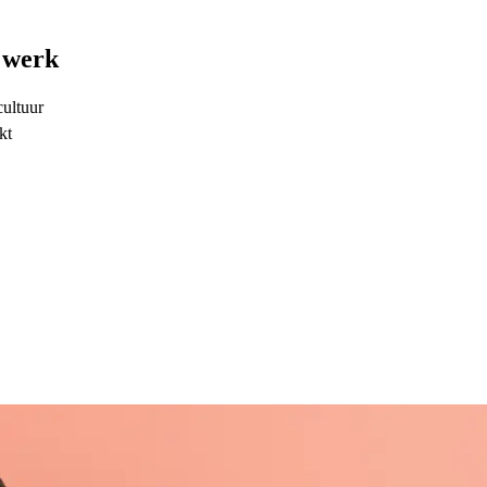
t werk
cultuur
kt