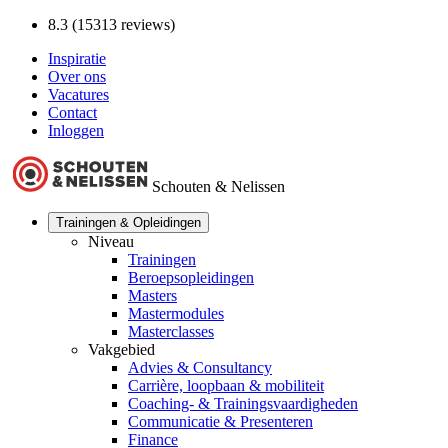
8.3 (15313 reviews)
Inspiratie
Over ons
Vacatures
Contact
Inloggen
Schouten & Nelissen
Trainingen & Opleidingen
Niveau
Trainingen
Beroepsopleidingen
Masters
Mastermodules
Masterclasses
Vakgebied
Advies & Consultancy
Carrière, loopbaan & mobiliteit
Coaching- & Trainingsvaardigheden
Communicatie & Presenteren
Finance