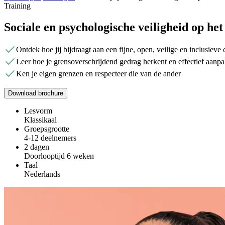
Training
Sociale en psychologische veiligheid op he
Ontdek hoe jij bijdraagt aan een fijne, open, veilige en inclusieve 
Leer hoe je grensoverschrijdend gedrag herkent en effectief aanpa
Ken je eigen grenzen en respecteer die van de ander
Download brochure
Lesvorm
Klassikaal
Groepsgrootte
4-12 deelnemers
2 dagen
Doorlooptijd 6 weken
Taal
Nederlands