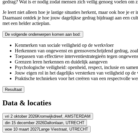
gedrag? Wat is er nodig zodat mensen zich veilig genoeg voelen om zic
Je leert niet alleen hoe je lastige situaties herkent, maar ook hoe je e
Daarnaast ontdek je hoe jouw dagelijkse gedrag bijdraagt aan een cult
met een helder actieplan.
De volgende onderwerpen komen aan bod:
Kenmerken van sociale veiligheid op de werkvloer
Herkennen van ongewenst en grensoverschrijdend gedrag, zoal
Toepassen van effectieve interventiestrategieën tegen ongewen
Grenzen leren herkennen en duidelijk aangeven
Psychologische veiligheid: openheid, respect, inclusie en sam
Jouw eigen rol in het dagelijks versterken van veiligheid op de
Praktische technieken voor het creëren van een respectvolle 
Resultaat
Je begrijpt wat een sociaal en psychologische veilige werkomg
Data & locaties
Je herkent en reageert effectief op ongewenst gedrag
Je leert grenzen te herkennen en aan te geven
Je weet wat sociale veiligheid betekent en hoe je dit beïnvloedt
vri 2 oktober 2026
Kromwijkdreef,
AMSTERDAM
Je kent de belangrijkste principes van psychologische veilighei
din 15 december 2026
Daltonlaan,
UTRECHT
Adres
Je weet welke maatregelen en interventiestrategieën er zijn en ho
woe 10 maart 2027
Lange Viestraat,
UTRECHT
Je draagt bij aan een inclusieve en respectvolle bedrijfscultuur
Adres
Planetarium Meeting Center Amsterdam
Kromwijkdreef
1108 JA A