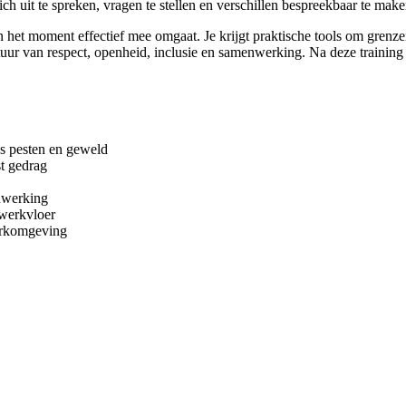
h uit te spreken, vragen te stellen en verschillen bespreekbaar te mak
r in het moment effectief mee omgaat. Je krijgt praktische tools om grenze
uur van respect, openheid, inclusie en samenwerking. Na deze training 
s pesten en geweld
st gedrag
enwerking
 werkvloer
werkomgeving
eving inhoudt
d
e je ze inzet
MSTERDAM