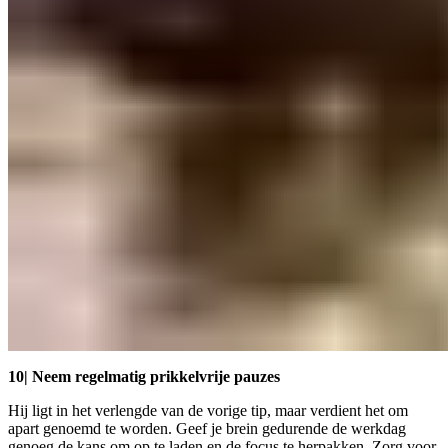
10| Neem regelmatig prikkelvrije pauzes
Hij ligt in het verlengde van de vorige tip, maar verdient het om
apart genoemd te worden. Geef je brein gedurende de werkdag
genoeg de kans om op te laden en de focus te herpakken. Zorg voor