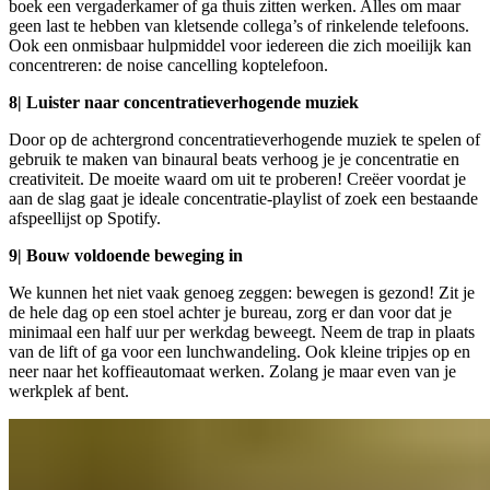
boek een vergaderkamer of ga thuis zitten werken. Alles om maar
geen last te hebben van kletsende collega’s of rinkelende telefoons.
Ook een onmisbaar hulpmiddel voor iedereen die zich moeilijk kan
concentreren: de noise cancelling koptelefoon.
8| Luister naar concentratieverhogende muziek
Door op de achtergrond concentratieverhogende muziek te spelen of
gebruik te maken van binaural beats verhoog je je concentratie en
creativiteit. De moeite waard om uit te proberen! Creëer voordat je
aan de slag gaat je ideale concentratie-playlist of zoek een bestaande
afspeellijst op Spotify.
9| Bouw voldoende beweging in
We kunnen het niet vaak genoeg zeggen: bewegen is gezond! Zit je
de hele dag op een stoel achter je bureau, zorg er dan voor dat je
minimaal een half uur per werkdag beweegt. Neem de trap in plaats
van de lift of ga voor een lunchwandeling. Ook kleine tripjes op en
neer naar het koffieautomaat werken. Zolang je maar even van je
werkplek af bent.