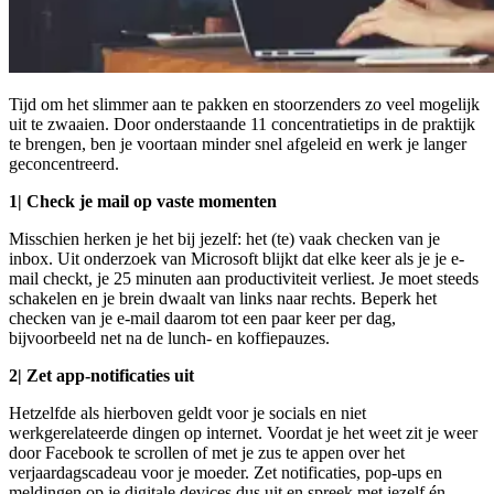
Tijd om het slimmer aan te pakken en stoorzenders zo veel mogelijk
uit te zwaaien. Door onderstaande 11 concentratietips in de praktijk
te brengen, ben je voortaan minder snel afgeleid en werk je langer
geconcentreerd.
1| Check je mail op vaste momenten
Misschien herken je het bij jezelf: het (te) vaak checken van je
inbox. Uit onderzoek van Microsoft blijkt dat elke keer als je je e-
mail checkt, je 25 minuten aan productiviteit verliest. Je moet steeds
schakelen en je brein dwaalt van links naar rechts. Beperk het
checken van je e-mail daarom tot een paar keer per dag,
bijvoorbeeld net na de lunch- en koffiepauzes.
2| Zet app-notificaties uit
Hetzelfde als hierboven geldt voor je socials en niet
werkgerelateerde dingen op internet. Voordat je het weet zit je weer
door Facebook te scrollen of met je zus te appen over het
verjaardagscadeau voor je moeder. Zet notificaties, pop-ups en
meldingen op je digitale devices dus uit en spreek met jezelf én