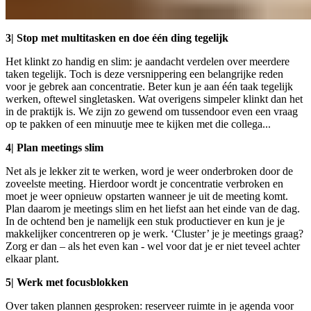
3| Stop met multitasken en doe één ding tegelijk
Het klinkt zo handig en slim: je aandacht verdelen over meerdere
taken tegelijk. Toch is deze versnippering een belangrijke reden
voor je gebrek aan concentratie. Beter kun je aan één taak tegelijk
werken, oftewel singletasken. Wat overigens simpeler klinkt dan het
in de praktijk is. We zijn zo gewend om tussendoor even een vraag
op te pakken of een minuutje mee te kijken met die collega...
4| Plan meetings slim
Net als je lekker zit te werken, word je weer onderbroken door de
zoveelste meeting. Hierdoor wordt je concentratie verbroken en
moet je weer opnieuw opstarten wanneer je uit de meeting komt.
Plan daarom je meetings slim en het liefst aan het einde van de dag.
In de ochtend ben je namelijk een stuk productiever en kun je je
makkelijker concentreren op je werk. ‘Cluster’ je je meetings graag?
Zorg er dan – als het even kan - wel voor dat je er niet teveel achter
elkaar plant.
5| Werk met focusblokken
Over taken plannen gesproken: reserveer ruimte in je agenda voor