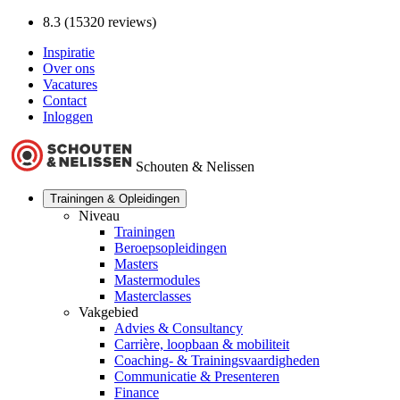
8.3 (15320 reviews)
Inspiratie
Over ons
Vacatures
Contact
Inloggen
Schouten & Nelissen
Trainingen & Opleidingen
Niveau
Trainingen
Beroepsopleidingen
Masters
Mastermodules
Masterclasses
Vakgebied
Advies & Consultancy
Carrière, loopbaan & mobiliteit
Coaching- & Trainingsvaardigheden
Communicatie & Presenteren
Finance