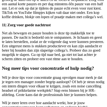
een aantal korte pauzes en per dag minstens één pauze van een half
uur. Let er ook op dat je tijdens de pauze echt even voor rust kiest.
TikTok en YouTube filmpjes kijken valt daar niet onder. Een kop
koffie drinken, blokje om lopen of praatje maken met collega’s wel.
11| Zorg voor goede nachtrust
Net als bewegen en pauze houden is deze tip makkelijk toe te
passen. De nacht is bedoeld om te ontspannen. Je lichaam en geest
te laten herstellen, zodat ze de volgende dag weer kunnen presteren.
Een uitgerust mens is stukken productiever en kan zijn aandacht er
beter bij houden dan zijn slaperige collega’s. Probeer dus zo goed
mogelijk te slapen. Ga op tijd naar bed, ga niet tot laat achter je
scherm zitten en probeer een vast ritme aan te houden.
Nog meer tips voor concentratie of hulp nodig?
Wil je deze tips voor concentratie graag opvolgen maar merk je dat
je tegen een manager zonder begrip aanloopt? Of heb je steun nodig
om intern dingen voor elkaar te krijgen, zoals een noise cancelling
headset of prikkelarme werkplek? Stap eens binnen bij je HR-
afdeling. Grote kans dat de professionals hier je kunnen helpen.
Wil je meer leren over hoe aandacht werkt, hoe je jouw