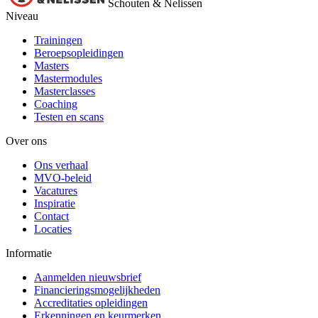
Schouten & Nelissen
Niveau
Trainingen
Beroepsopleidingen
Masters
Mastermodules
Masterclasses
Coaching
Testen en scans
Over ons
Ons verhaal
MVO-beleid
Vacatures
Inspiratie
Contact
Locaties
Informatie
Aanmelden nieuwsbrief
Financieringsmogelijkheden
Accreditaties opleidingen
Erkenningen en keurmerken