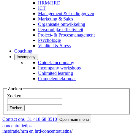
HRM/HRD
ICT
Management & Leidinggeven
Marketing & Sales
Organisatie ontwikkeling
Persoonlijke effectiviteit
Project- & Procesmanagement
Psychologie
Vitaliteit & Stress
Coaching
Incompany
Ontdek Incompany
Incompany workshops
Unlimited learning
Competentiekompas
Zoeken
Zoeken
Zoeken
Contact ons
+31 418 68 8510
Open main menu
concentratietips
inspiratie
/
hrm en hrd
/
concentratietips
/