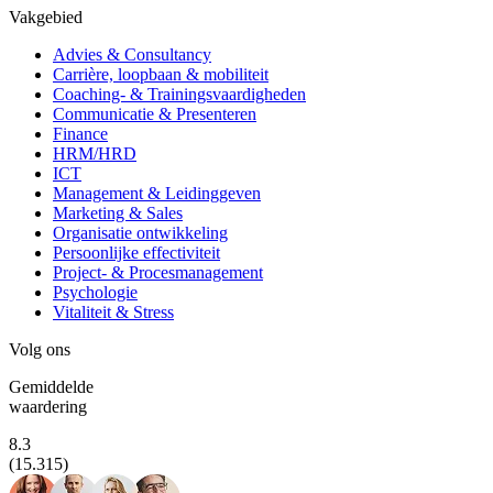
Vakgebied
Advies & Consultancy
Carrière, loopbaan & mobiliteit
Coaching- & Trainingsvaardigheden
Communicatie & Presenteren
Finance
HRM/HRD
ICT
Management & Leidinggeven
Marketing & Sales
Organisatie ontwikkeling
Persoonlijke effectiviteit
Project- & Procesmanagement
Psychologie
Vitaliteit & Stress
Volg ons
Gemiddelde
waardering
8.3
(15.315)