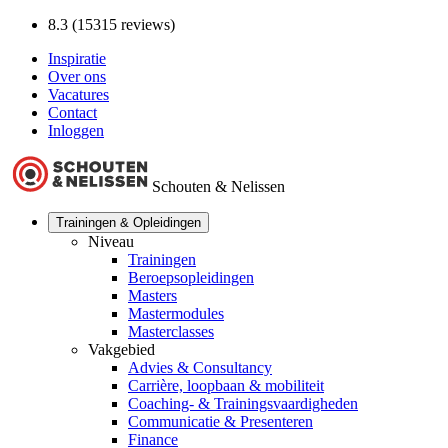
8.3 (15315 reviews)
Inspiratie
Over ons
Vacatures
Contact
Inloggen
Schouten & Nelissen
Trainingen & Opleidingen
Niveau
Trainingen
Beroepsopleidingen
Masters
Mastermodules
Masterclasses
Vakgebied
Advies & Consultancy
Carrière, loopbaan & mobiliteit
Coaching- & Trainingsvaardigheden
Communicatie & Presenteren
Finance