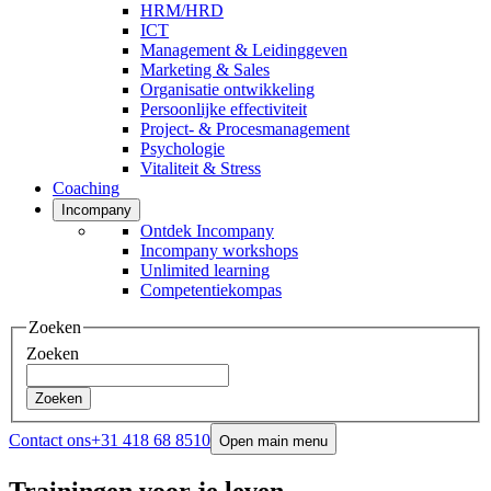
HRM/HRD
ICT
Management & Leidinggeven
Marketing & Sales
Organisatie ontwikkeling
Persoonlijke effectiviteit
Project- & Procesmanagement
Psychologie
Vitaliteit & Stress
Coaching
Incompany
Ontdek Incompany
Incompany workshops
Unlimited learning
Competentiekompas
Zoeken
Zoeken
Zoeken
Contact ons
+31 418 68 8510
Open main menu
Trainingen voor je leven