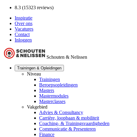
8.3 (15323 reviews)
Inspiratie
Over ons
Vacatures
Contact
Inloggen
Schouten & Nelissen
Trainingen & Opleidingen
Niveau
Trainingen
Beroepsopleidingen
Masters
Mastermodules
Masterclasses
Vakgebied
Advies & Consultancy
Carrière, loopbaan & mobiliteit
Coaching- & Trainingsvaardigheden
Communicatie & Presenteren
Finance