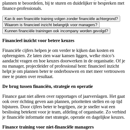
plannen te beoordelen, bij te sturen en duidelijker te bespreken met
finance-professionals.
Kan ik een financiële training volgen zonder financiële achtergrond?
Waarom is financieel inzicht belangrijk voor managers?
Ja. Juist als je geen financiële achtergrond hebt, kan een training hel
Kunnen financiële trainingen ook incompany worden gevolgd?
Als manager neem je keuzes die financiële gevolgen hebben. Financieel i
Financieel inzicht voor betere keuzes
Ja. Financiële trainingen kunnen ook incompany worden georganiseerd. 
Financiële cijfers helpen je om verder te kijken dan kosten en
opbrengsten. Ze laten zien waar kansen liggen, welke risico’s
aandacht vragen en hoe keuzes doorwerken in de organisatie. Of je
nu manager, projectleider of professional bent: financieel inzicht
helpt je om plannen beter te onderbouwen en met meer vertrouwen
mee te praten over resultaat.
De brug tussen financiën, strategie en operatie
Finance gaat niet alleen over rapportages of jaarverslagen. Het gaat
ook over richting geven aan plannen, prioriteiten stellen en op tijd
bijsturen. Door cijfers beter te begrijpen, zie je sneller wat een
beslissing betekent voor je team, afdeling of organisatie. Zo verbind
je financiële informatie met strategie, operatie en dagelijkse keuzes.
Finance training voor niet-financiële managers