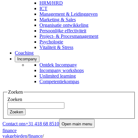
HRM/HRD
ICT
Management & Leidinggeven
Marketing & Sales
Organisatie ontwikkeling
Persoonlijke effectiviteit
Project- & Procesmanagement
Psychologie
Vitaliteit & Stress
Coaching
Incompany
Ontdek Incompany
Incompany workshops
Unlimited learning
Competentiekompas
Zoeken
Zoeken
Zoeken
Contact ons
+31 418 68 8510
Open main menu
finance
vakgebieden
/
finance
/