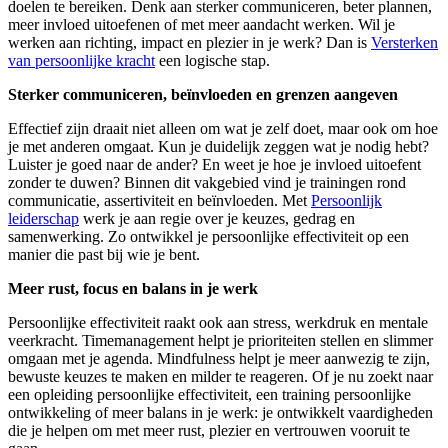
doelen te bereiken. Denk aan sterker communiceren, beter plannen,
meer invloed uitoefenen of met meer aandacht werken. Wil je
werken aan richting, impact en plezier in je werk? Dan is
Versterken
van persoonlijke kracht
een logische stap.
Sterker communiceren, beïnvloeden en grenzen aangeven
Effectief zijn draait niet alleen om wat je zelf doet, maar ook om hoe
je met anderen omgaat. Kun je duidelijk zeggen wat je nodig hebt?
Luister je goed naar de ander? En weet je hoe je invloed uitoefent
zonder te duwen? Binnen dit vakgebied vind je trainingen rond
communicatie, assertiviteit en beïnvloeden. Met
P
ersoonlijk
leiderschap
werk je aan regie over je keuzes, gedrag en
samenwerking. Zo ontwikkel je persoonlijke effectiviteit op een
manier die past bij wie je bent.
Meer rust, focus en balans in je werk
Persoonlijke effectiviteit raakt ook aan stress, werkdruk en mentale
veerkracht. Timemanagement helpt je prioriteiten stellen en slimmer
omgaan met je agenda. Mindfulness helpt je meer aanwezig te zijn,
bewuste keuzes te maken en milder te reageren. Of je nu zoekt naar
een opleiding persoonlijke effectiviteit, een training persoonlijke
ontwikkeling of meer balans in je werk: je ontwikkelt vaardigheden
die je helpen om met meer rust, plezier en vertrouwen vooruit te