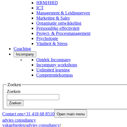
HRM/HRD
ICT
Management & Leidinggeven
Marketing & Sales
Organisatie ontwikkeling
Persoonlijke effectiviteit
Project- & Procesmanagement
Psychologie
Vitaliteit & Stress
Coaching
Incompany
Ontdek Incompany
Incompany workshops
Unlimited learning
Competentiekompas
Zoeken
Zoeken
Zoeken
Contact ons
+31 418 68 8510
Open main menu
advies consultancy
vakgebieden
/
advies consultancy
/