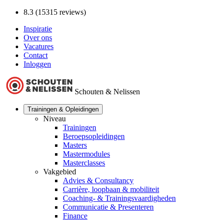
8.3 (15315 reviews)
Inspiratie
Over ons
Vacatures
Contact
Inloggen
Schouten & Nelissen
Trainingen & Opleidingen
Niveau
Trainingen
Beroepsopleidingen
Masters
Mastermodules
Masterclasses
Vakgebied
Advies & Consultancy
Carrière, loopbaan & mobiliteit
Coaching- & Trainingsvaardigheden
Communicatie & Presenteren
Finance