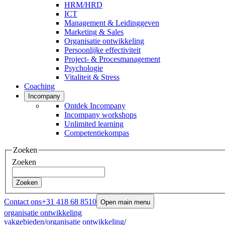
HRM/HRD
ICT
Management & Leidinggeven
Marketing & Sales
Organisatie ontwikkeling
Persoonlijke effectiviteit
Project- & Procesmanagement
Psychologie
Vitaliteit & Stress
Coaching
Incompany
Ontdek Incompany
Incompany workshops
Unlimited learning
Competentiekompas
Zoeken
Zoeken
Zoeken
Contact ons
+31 418 68 8510
Open main menu
organisatie ontwikkeling
vakgebieden
/
organisatie ontwikkeling
/