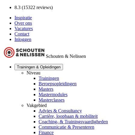
8.3 (15322 reviews)
Inspiratie
Over ons
Vacatures
Contact
Inloggen
Schouten & Nelissen
Trainingen & Opleidingen
Niveau
Trainingen
Beroepsopleidingen
Masters
Mastermodules
Masterclasses
Vakgebied
Advies & Consultancy
Carrière, loopbaan & mobiliteit
Coaching- & Trainingsvaardigheden
Communicatie & Presenteren
Finance