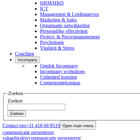
HRM/HRD
ICT
Management & Leidinggeven
Marketing & Sales
Organisatie ontwikkeling
Persoonlijke effectiviteit
Project- & Procesmanagement
Psychologie
Vitaliteit & Stress
Coaching
Incompany
Ontdek Incompany
Incompany workshops
Unlimited learning
Competentiekompas
Zoeken
Zoeken
Zoeken
Contact ons
+31 418 68 8510
Open main menu
communicatie presenteren
vakgebieden
/
communicatie presenteren
/