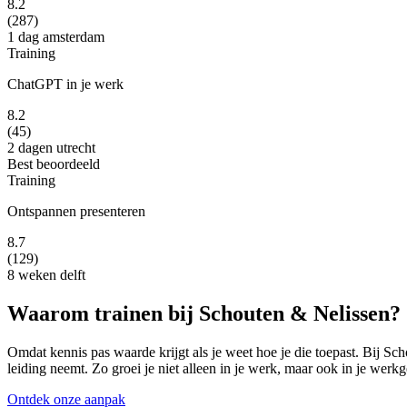
8.2
(287)
1 dag
amsterdam
Training
ChatGPT in je werk
8.2
(45)
2 dagen
utrecht
Best beoordeeld
Training
Ontspannen presenteren
8.7
(129)
8 weken
delft
Waarom trainen bij Schouten & Nelissen?
Omdat kennis pas waarde krijgt als je weet hoe je die toepast. Bij 
leiding neemt. Zo groei je niet alleen in je werk, maar ook in je werkge
Ontdek onze aanpak