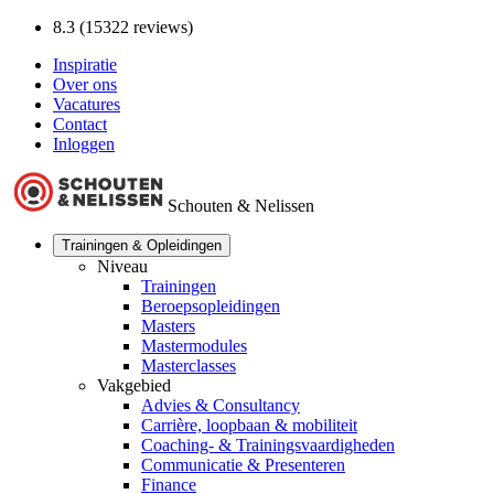
8.3 (15322 reviews)
Inspiratie
Over ons
Vacatures
Contact
Inloggen
Schouten & Nelissen
Trainingen & Opleidingen
Niveau
Trainingen
Beroepsopleidingen
Masters
Mastermodules
Masterclasses
Vakgebied
Advies & Consultancy
Carrière, loopbaan & mobiliteit
Coaching- & Trainingsvaardigheden
Communicatie & Presenteren
Finance