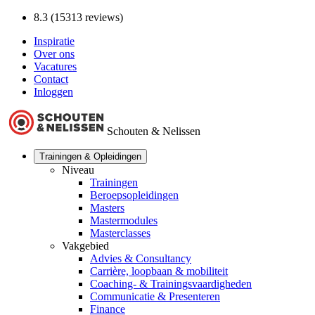
8.3 (15313 reviews)
Inspiratie
Over ons
Vacatures
Contact
Inloggen
Schouten & Nelissen
Trainingen & Opleidingen
Niveau
Trainingen
Beroepsopleidingen
Masters
Mastermodules
Masterclasses
Vakgebied
Advies & Consultancy
Carrière, loopbaan & mobiliteit
Coaching- & Trainingsvaardigheden
Communicatie & Presenteren
Finance