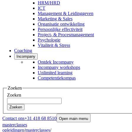
HRM/HRD
ICT
Management & Leidinggeven
Marketing & Sales
Organisatie ontwikkeling
Persoonlijke effectiviteit
Project- & Procesmanagement
Psychologie
Vitaliteit & Stress
Coaching
Incompany
Ontdek Incompany
Incompany workshops
Unlimited learning
Competentiekompas
Zoeken
Zoeken
Zoeken
Contact ons
+31 418 68 8510
Open main menu
masterclasses
opleidingen
/
masterclasses
/