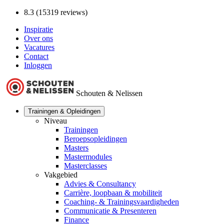
8.3 (15319 reviews)
Inspiratie
Over ons
Vacatures
Contact
Inloggen
Schouten & Nelissen
Trainingen & Opleidingen
Niveau
Trainingen
Beroepsopleidingen
Masters
Mastermodules
Masterclasses
Vakgebied
Advies & Consultancy
Carrière, loopbaan & mobiliteit
Coaching- & Trainingsvaardigheden
Communicatie & Presenteren
Finance