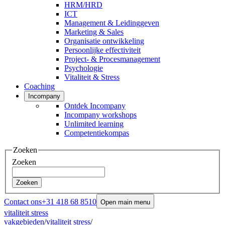
HRM/HRD
ICT
Management & Leidinggeven
Marketing & Sales
Organisatie ontwikkeling
Persoonlijke effectiviteit
Project- & Procesmanagement
Psychologie
Vitaliteit & Stress
Coaching
Incompany
Ontdek Incompany
Incompany workshops
Unlimited learning
Competentiekompas
Zoeken
Zoeken
Zoeken
Contact ons
+31 418 68 8510
Open main menu
vitaliteit stress
vakgebieden
/
vitaliteit stress
/