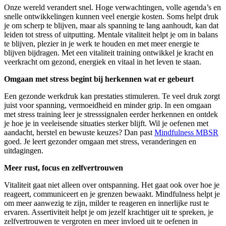
Onze wereld verandert snel. Hoge verwachtingen, volle agenda’s en
snelle ontwikkelingen kunnen veel energie kosten. Soms helpt druk
je om scherp te blijven, maar als spanning te lang aanhoudt, kan dat
leiden tot stress of uitputting. Mentale vitaliteit helpt je om in balans
te blijven, plezier in je werk te houden en met meer energie te
blijven bijdragen. Met een vitaliteit training ontwikkel je kracht en
veerkracht om gezond, energiek en vitaal in het leven te staan.
Omgaan met stress begint bij herkennen wat er gebeurt
Een gezonde werkdruk kan prestaties stimuleren. Te veel druk zorgt
juist voor spanning, vermoeidheid en minder grip. In een omgaan
met stress training leer je stresssignalen eerder herkennen en ontdek
je hoe je in veeleisende situaties sterker blijft. Wil je oefenen met
aandacht, herstel en bewuste keuzes? Dan past
Mindfulness MBSR
goed. Je leert gezonder omgaan met stress, veranderingen en
uitdagingen.
Meer rust, focus en zelfvertrouwen
Vitaliteit gaat niet alleen over ontspanning. Het gaat ook over hoe je
reageert, communiceert en je grenzen bewaakt. Mindfulness helpt je
om meer aanwezig te zijn, milder te reageren en innerlijke rust te
ervaren. Assertiviteit helpt je om jezelf krachtiger uit te spreken, je
zelfvertrouwen te vergroten en meer invloed uit te oefenen in