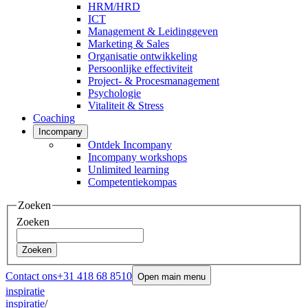
HRM/HRD
ICT
Management & Leidinggeven
Marketing & Sales
Organisatie ontwikkeling
Persoonlijke effectiviteit
Project- & Procesmanagement
Psychologie
Vitaliteit & Stress
Coaching
Incompany
Ontdek Incompany
Incompany workshops
Unlimited learning
Competentiekompas
Zoeken
Zoeken
Zoeken
Contact ons
+31 418 68 8510
Open main menu
inspiratie
inspiratie
/