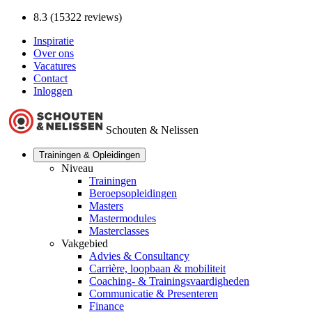
8.3 (15322 reviews)
Inspiratie
Over ons
Vacatures
Contact
Inloggen
Schouten & Nelissen
Trainingen & Opleidingen
Niveau
Trainingen
Beroepsopleidingen
Masters
Mastermodules
Masterclasses
Vakgebied
Advies & Consultancy
Carrière, loopbaan & mobiliteit
Coaching- & Trainingsvaardigheden
Communicatie & Presenteren
Finance