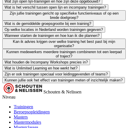
Wat zijn open lijn-trainingen en hoe zijn deze opgebouwd?
Wat is het verschil tussen open lijn en incompany trainingen?
Open lijn-trainingen zijn klassikale trainingen met deelnemers van ve
Zijn jullie trainingen gericht op specifieke functieniveaus of op een
Open lijn is individueel in te schrijven en gemengd qua deelnemers. 
brede doelgroep?
Wat is de gemiddelde groepsgrootte bij een training?
We bieden trainingen voor alle functieniveaus: van starters tot senior 
Op welke locaties in Nederland worden trainingen gegeven?
Bij incompany trajecten stemmen we de groepsgrootte samen af. Meest
Wanneer starten de trainingen en hoe kan ik die plannen?
Onze trainers komen naar jullie toe, waar in Nederland je ook zit. Li
Kan ik advies krijgen over welke training het best past bij mijn
Incompany trainingen starten in overleg. We plannen de sessies samen
organisatie?
Kunnen medewerkers meerdere trainingen combineren tot een leerpad
Ja. Onze adviseurs denken graag mee over de vraag achter de vraag en
of traject?
Wat houden de Incompany Workshops precies in?
Zeker. We helpen je om trainingen logisch op te bouwen tot een leertra
Wat is Unlimited Learning en hoe werkt het?
Met de
Incompany Workshops
kies je zes interactieve sessies per ja
Zijn er ook trainingen speciaal voor leidinggevenden of teams?
Met
Unlimited Learning
geef je medewerkers onbeperkt toegang tot le
Kunnen jullie ook het effect van trainingen meten of inzichtelijk maken?
Ja. We hebben trainingen voor teamontwikkeling, leiderschap en samen
Ja. We bieden tools en evaluaties om inzicht te krijgen in gedrag, on
Schouten & Nelissen
Niveau
Trainingen
Beroepsopleidingen
Masters
Mastermodules
Masterclasses