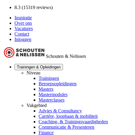
8.3 (15319 reviews)
Inspiratie
Over ons
Vacatures
Contact
Inloggen
Schouten & Nelissen
Trainingen & Opleidingen
Niveau
Trainingen
Beroepsopleidingen
Masters
Mastermodules
Masterclasses
Vakgebied
Advies & Consultancy
Carrière, loopbaan & mobiliteit
Coaching- & Trainingsvaardigheden
Communicatie & Presenteren
Finance