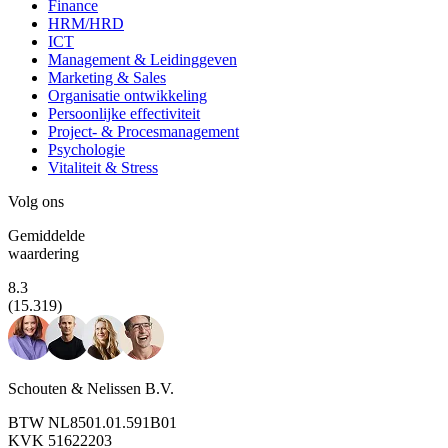
Finance
HRM/HRD
ICT
Management & Leidinggeven
Marketing & Sales
Organisatie ontwikkeling
Persoonlijke effectiviteit
Project- & Procesmanagement
Psychologie
Vitaliteit & Stress
Volg ons
Gemiddelde
waardering
8.3
(15.319)
Schouten & Nelissen B.V.
BTW NL8501.01.591B01
KVK 51622203