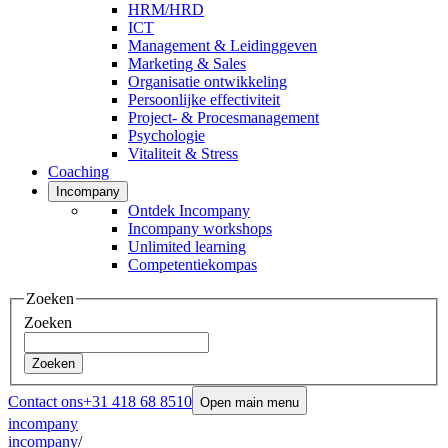
HRM/HRD
ICT
Management & Leidinggeven
Marketing & Sales
Organisatie ontwikkeling
Persoonlijke effectiviteit
Project- & Procesmanagement
Psychologie
Vitaliteit & Stress
Coaching
Incompany
Ontdek Incompany
Incompany workshops
Unlimited learning
Competentiekompas
Zoeken
Zoeken
Zoeken
Contact ons
+31 418 68 8510
Open main menu
incompany
incompany
/