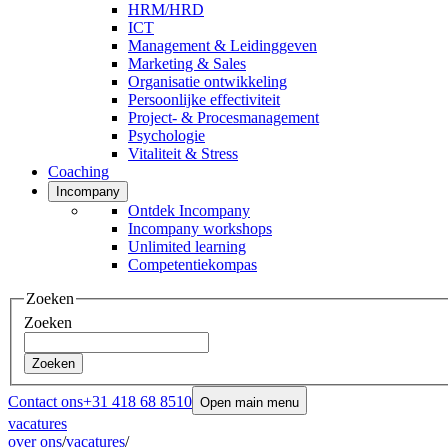
HRM/HRD
ICT
Management & Leidinggeven
Marketing & Sales
Organisatie ontwikkeling
Persoonlijke effectiviteit
Project- & Procesmanagement
Psychologie
Vitaliteit & Stress
Coaching
Incompany
Ontdek Incompany
Incompany workshops
Unlimited learning
Competentiekompas
Zoeken
Zoeken
Zoeken
Contact ons
+31 418 68 8510
Open main menu
vacatures
over ons
/
vacatures
/