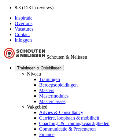
8.3 (15315 reviews)
Inspiratie
Over ons
Vacatures
Contact
Inloggen
Schouten & Nelissen
Trainingen & Opleidingen
Niveau
Trainingen
Beroepsopleidingen
Masters
Mastermodules
Masterclasses
Vakgebied
Advies & Consultancy
Carrière, loopbaan & mobiliteit
Coaching- & Trainingsvaardigheden
Communicatie & Presenteren
Finance