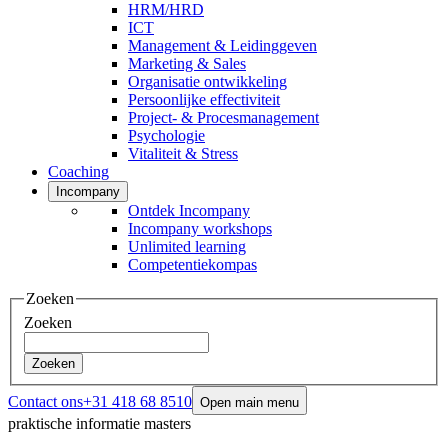
HRM/HRD
ICT
Management & Leidinggeven
Marketing & Sales
Organisatie ontwikkeling
Persoonlijke effectiviteit
Project- & Procesmanagement
Psychologie
Vitaliteit & Stress
Coaching
Incompany
Ontdek Incompany
Incompany workshops
Unlimited learning
Competentiekompas
Zoeken
Zoeken
Zoeken
Contact ons
+31 418 68 8510
Open main menu
praktische informatie masters