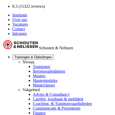
8.3 (15322 reviews)
Inspiratie
Over ons
Vacatures
Contact
Inloggen
Schouten & Nelissen
Trainingen & Opleidingen
Niveau
Trainingen
Beroepsopleidingen
Masters
Mastermodules
Masterclasses
Vakgebied
Advies & Consultancy
Carrière, loopbaan & mobiliteit
Coaching- & Trainingsvaardigheden
Communicatie & Presenteren
Finance