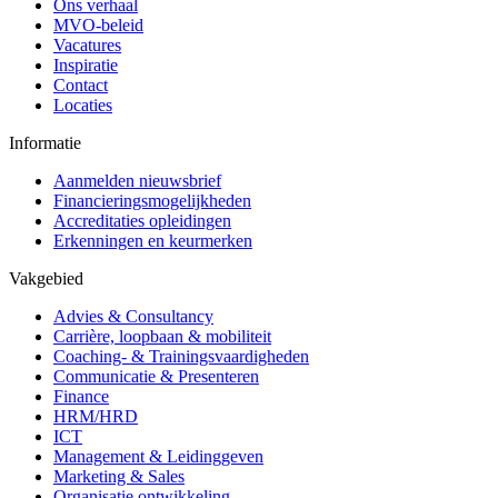
Ons verhaal
MVO-beleid
Vacatures
Inspiratie
Contact
Locaties
Informatie
Aanmelden nieuwsbrief
Financieringsmogelijkheden
Accreditaties opleidingen
Erkenningen en keurmerken
Vakgebied
Advies & Consultancy
Carrière, loopbaan & mobiliteit
Coaching- & Trainingsvaardigheden
Communicatie & Presenteren
Finance
HRM/HRD
ICT
Management & Leidinggeven
Marketing & Sales
Organisatie ontwikkeling