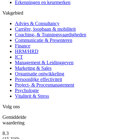
Erkenningen en keurmerken
Vakgebied
Advies & Consultancy
Carrière, loopbaan & mobiliteit
Coaching- & Trainingsvaardigheden
Communicatie & Presenteren
Finance
HRM/HRD
ICT
Management & Leidinggeven
Marketing & Sales
Organisatie ontwikkeling
Persoonlijke effectiviteit
Project- & Procesmanagement
Psychologie
Vitaliteit & Stress
Volg ons
Gemiddelde
waardering
8.3
(15.319)