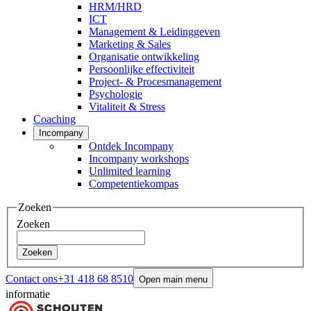
HRM/HRD
ICT
Management & Leidinggeven
Marketing & Sales
Organisatie ontwikkeling
Persoonlijke effectiviteit
Project- & Procesmanagement
Psychologie
Vitaliteit & Stress
Coaching
Incompany
Ontdek Incompany
Incompany workshops
Unlimited learning
Competentiekompas
Zoeken
Zoeken
Zoeken
Contact ons
+31 418 68 8510
Open main menu
informatie