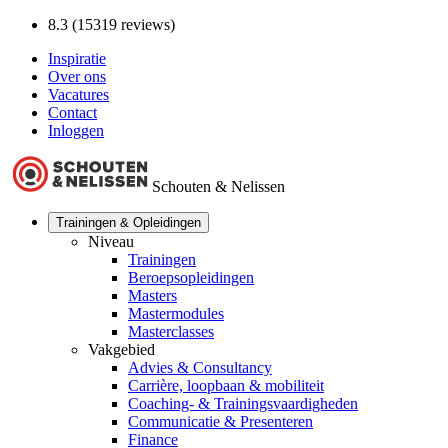
8.3 (15319 reviews)
Inspiratie
Over ons
Vacatures
Contact
Inloggen
Schouten & Nelissen
Trainingen & Opleidingen
Niveau
Trainingen
Beroepsopleidingen
Masters
Mastermodules
Masterclasses
Vakgebied
Advies & Consultancy
Carrière, loopbaan & mobiliteit
Coaching- & Trainingsvaardigheden
Communicatie & Presenteren
Finance