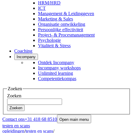
HRM/HRD
ICT
Management & Leidinggeven
Marketing & Sales
Organisatie ontwikkeling
Persoonlijke effectiviteit
Project- & Procesmanagement
Psychologie
Vitaliteit & Stress
Coaching
Incompany
Ontdek Incompany
Incompany workshops
Unlimited learning
Competentiekompas
Zoeken
Zoeken
Zoeken
Contact ons
+31 418 68 8510
Open main menu
testen en scans
opleidingen
/
testen en scans
/