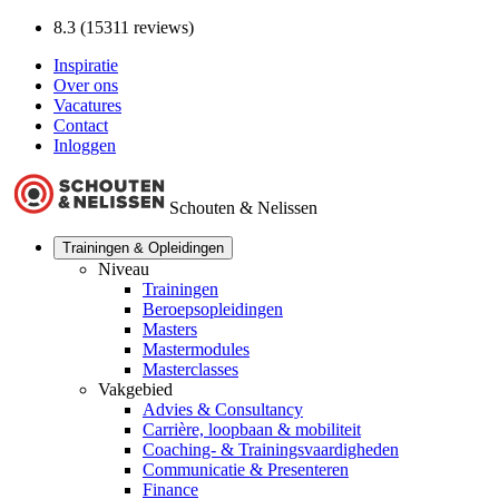
8.3 (15311 reviews)
Inspiratie
Over ons
Vacatures
Contact
Inloggen
Schouten & Nelissen
Trainingen & Opleidingen
Niveau
Trainingen
Beroepsopleidingen
Masters
Mastermodules
Masterclasses
Vakgebied
Advies & Consultancy
Carrière, loopbaan & mobiliteit
Coaching- & Trainingsvaardigheden
Communicatie & Presenteren
Finance