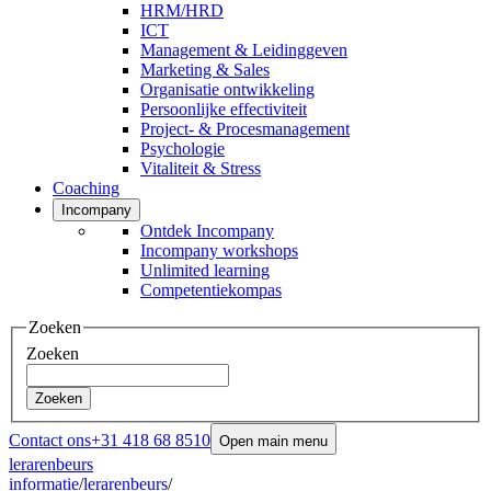
HRM/HRD
ICT
Management & Leidinggeven
Marketing & Sales
Organisatie ontwikkeling
Persoonlijke effectiviteit
Project- & Procesmanagement
Psychologie
Vitaliteit & Stress
Coaching
Incompany
Ontdek Incompany
Incompany workshops
Unlimited learning
Competentiekompas
Zoeken
Zoeken
Zoeken
Contact ons
+31 418 68 8510
Open main menu
lerarenbeurs
informatie
/
lerarenbeurs
/