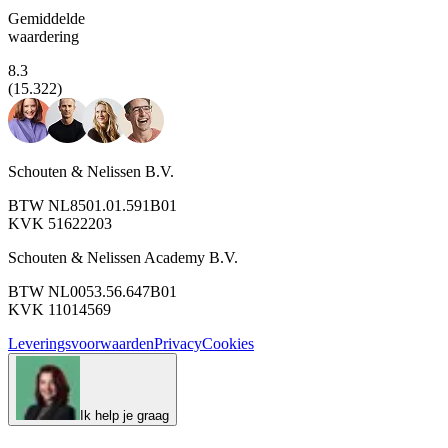
Gemiddelde
waardering
8.3
(15.322)
Schouten & Nelissen B.V.
BTW NL8501.01.591B01
KVK 51622203
Schouten & Nelissen Academy B.V.
BTW NL0053.56.647B01
KVK 11014569
Leveringsvoorwaarden
Privacy
Cookies
Ik help je graag