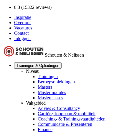
8.3 (15322 reviews)
Inspiratie
Over ons
Vacatures
Contact
Inloggen
Schouten & Nelissen
Trainingen & Opleidingen
Niveau
Trainingen
Beroepsopleidingen
Masters
Mastermodules
Masterclasses
Vakgebied
Advies & Consultancy
Carrière, loopbaan & mobiliteit
Coaching- & Trainingsvaardigheden
Communicatie & Presenteren
Finance