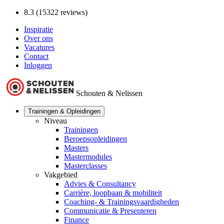
8.3 (15322 reviews)
Inspiratie
Over ons
Vacatures
Contact
Inloggen
Schouten & Nelissen
Trainingen & Opleidingen
Niveau
Trainingen
Beroepsopleidingen
Masters
Mastermodules
Masterclasses
Vakgebied
Advies & Consultancy
Carrière, loopbaan & mobiliteit
Coaching- & Trainingsvaardigheden
Communicatie & Presenteren
Finance