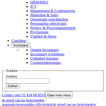
HRM/HRD
ICT
Management & Leidinggeven
Marketing & Sales
Organisatie ontwikkeling
Persoonlijke effectiviteit
Project- & Procesmanagement
Psychologie
Vitaliteit & Stress
Coaching
Incompany
Ontdek Incompany
Incompany workshops
Unlimited learning
Competentiekompas
Zoeken
Zoeken
Zoeken
Contact ons
+31 418 68 8510
Open main menu
de trend van nu beinvloeden
inspiratie
/
persoonlijke effectiviteit
/
de trend van nu beinvloeden
/