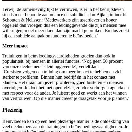
Terwijl de samenleving lijkt te verruwen, is er in het bedrijfsleven
steeds meer behoefte aan nuance en subtiliteit. Jan Bijker, trainer bij
Schouten & Nelissen: ‘Medewerkers zijn assertiever en hoger
opgeleid dan vroeger, dus een leidinggevende die zijn mensen mee
wil krijgen, moet meer doen dan zijn macht gebruiken. En dus zoekt
hij een subtiele aanpak om anderen te beïnvloeden.’
Meer impact
Trainingen in beïnvloedingsvaardigheden groeien dan ook in
populariteit, bij mensen in allerlei functies. ‘Nog geen 50 procent
van onze deelnemers is leidinggevende’, vertelt Jan.
‘Cursisten volgen een training om meer impact te hebben en zich
sterker te profileren. Binnen hun bedrijf én in het contact met
klanten. Het draait om jezelf profileren, goed luisteren en mensen
overtuigen. Je doet het met open vizier, zonder verborgen agenda en
met respect voor de ander. Je luistert goed en werkt aan het winnen
van vertrouwen. Op die manier creëer je draagvlak voor je plannen.’
Plezierig
Beïnvloeden kan op een heel plezierige manier is de ontdekking van
veel deelnemers aan de trainingen in beïnvloedingsvaardigheden. Je
kunt mensen beïnvloeden met vier verschillende soorten gedrag: