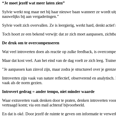
“Je moet jezelf wat meer laten zien”
Sylvie werkt nog maar net bij haar nieuwe baan wanneer ze wordt uitg
nauwelijks bij aan vergaderingen.”
Sylvie voelt zich overvallen. Ze is leergierig, werkt hard, denkt acti
Toch hoort ze een bekend verwijt: dat ze zich moet aanpassen, zichtbaa
De druk om te overcompenseren
Wat veel introverten doen als reactie op zulke feedback, is overcompen
Maar dat kost veel. Aan het eind van de dag voelt ze zich leeg. Trainer
"Je aanpassen kan zinvol zijn, maar zodra je structureel over je grenze
Introverten zijn vaak van nature reflectief, observerend en analytisc
vaak als de norm gezien.
Introvert gedrag = ander tempo, niet minder waarde
Waar extraverten vaak denken door te praten, denken introverten voorda
vertraagd komt; via een mail achteraf bijvoorbeeld.
En dat is oké. Door jezelf de ruimte te geven om informatie te verwer