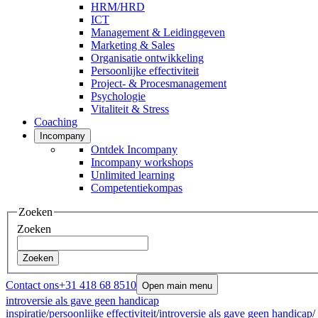
HRM/HRD
ICT
Management & Leidinggeven
Marketing & Sales
Organisatie ontwikkeling
Persoonlijke effectiviteit
Project- & Procesmanagement
Psychologie
Vitaliteit & Stress
Coaching
Incompany
Ontdek Incompany
Incompany workshops
Unlimited learning
Competentiekompas
Zoeken
Zoeken
Zoeken
Contact ons
+31 418 68 8510
Open main menu
introversie als gave geen handicap
inspiratie
/
persoonlijke effectiviteit
/
introversie als gave geen handicap
/