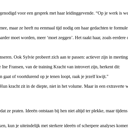
enodigd voor een gesprek met haar leidinggevende. “Op je werk is weinig
ef mee, maar ze heeft nu eenmaal tijd nodig om haar gedachten te formuler
rder moet worden, meer ‘moet zeggen’. Het raakt haar, zoals eerdere opm
seren. Ook Sylvie probeert zich aan te passen: actiever zijn in meetings
 Ine Fransen, van de training Kracht van introvert zijn, herkent dit:
n gaat of voortdurend op je tenen loopt, raak je jezelf kwijt."
h. Hun kracht zit in de diepte, niet in het volume. Maar in een extraver
t ze praten. Ideeën ontstaan bij hen niet altijd ter plekke, maar tijdens
ken, kun je uiteindelijk met sterkere ideeën of scherpere analyses komen