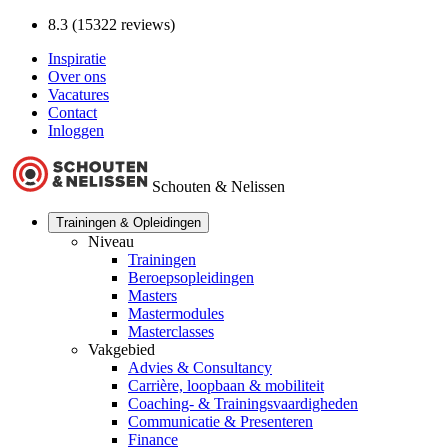
8.3 (15322 reviews)
Inspiratie
Over ons
Vacatures
Contact
Inloggen
Schouten & Nelissen
Trainingen & Opleidingen
Niveau
Trainingen
Beroepsopleidingen
Masters
Mastermodules
Masterclasses
Vakgebied
Advies & Consultancy
Carrière, loopbaan & mobiliteit
Coaching- & Trainingsvaardigheden
Communicatie & Presenteren
Finance