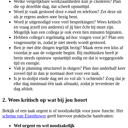
Welke vergelijkbare werkzaamheden kun je clusteren? Plan
die op dezelfde dag, dat scheelt opstarttijd.
Word je vaak gestoord door e-mail en telefoon? Zet deze uit
als je ergens anders mee bezig bent.
Word je uitgenodigd voor veel besprekingen? Wees kritisch
en vraag jezelf (en anderen) of jij hier écht bij moet zijn.
Mogelijk kan een collega je ook even tien minuten bijpraten.
Hebben collega's regelmatig ad-hoc vragen voor je? Plan een
vragenuurtje in, zodat je niet steeds wordt gestoord.
Ben je met drie dingen tegelijk bezig? Maak eerst een klus af
voordat je aan de volgende begint. Bij multitasken heeft je
brein steeds opnieuw opstarttijd nodig en dat is weggegooide
tijd en energie.
Valt je planning structureel in duigen? Plan dan anderhalf keer
zoveel tijd in dan je normaal doet voor een taak.
Is je to-dolijst einde dag net zo vol als 's ochtends? Zorg dat je
elke dag minimaal één taak afmaakt, zodat je tevredener de
dag afsluit.
2. Wees kritisch op wat bij jou hoort
Bekijk of een taak urgent is of noodzakelijk voor jouw functie. Het
schema van Eisenhower
geeft hiervoor praktische handvatten:
Wel urgent en wel noodzakelijk