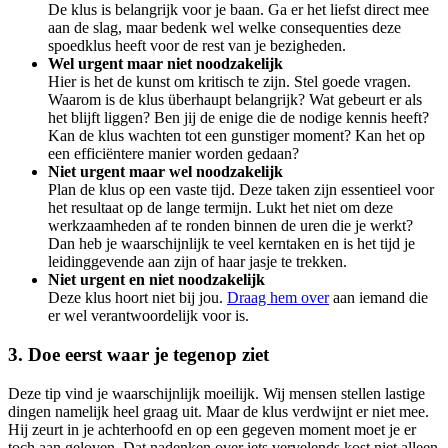
De klus is belangrijk voor je baan. Ga er het liefst direct mee
aan de slag, maar bedenk wel welke consequenties deze
spoedklus heeft voor de rest van je bezigheden.
Wel urgent maar niet noodzakelijk
Hier is het de kunst om kritisch te zijn. Stel goede vragen.
Waarom is de klus überhaupt belangrijk? Wat gebeurt er als
het blijft liggen? Ben jij de enige die de nodige kennis heeft?
Kan de klus wachten tot een gunstiger moment? Kan het op
een efficiëntere manier worden gedaan?
Niet urgent maar wel noodzakelijk
Plan de klus op een vaste tijd. Deze taken zijn essentieel voor
het resultaat op de lange termijn. Lukt het niet om deze
werkzaamheden af te ronden binnen de uren die je werkt?
Dan heb je waarschijnlijk te veel kerntaken en is het tijd je
leidinggevende aan zijn of haar jasje te trekken.
Niet urgent en niet noodzakelijk
Deze klus hoort niet bij jou.
Draag hem over
aan iemand die
er wel verantwoordelijk voor is.
3. Doe eerst waar je tegenop ziet
Deze tip vind je waarschijnlijk moeilijk. Wij mensen stellen lastige
dingen namelijk heel graag uit. Maar de klus verdwijnt er niet mee.
Hij zeurt in je achterhoofd en op een gegeven moment moet je er
toch aan geloven. Dat nadenken over iets vervelends kost niet alleen