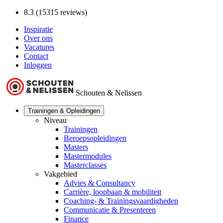
8.3 (15315 reviews)
Inspiratie
Over ons
Vacatures
Contact
Inloggen
Schouten & Nelissen
Trainingen & Opleidingen
Niveau
Trainingen
Beroepsopleidingen
Masters
Mastermodules
Masterclasses
Vakgebied
Advies & Consultancy
Carrière, loopbaan & mobiliteit
Coaching- & Trainingsvaardigheden
Communicatie & Presenteren
Finance