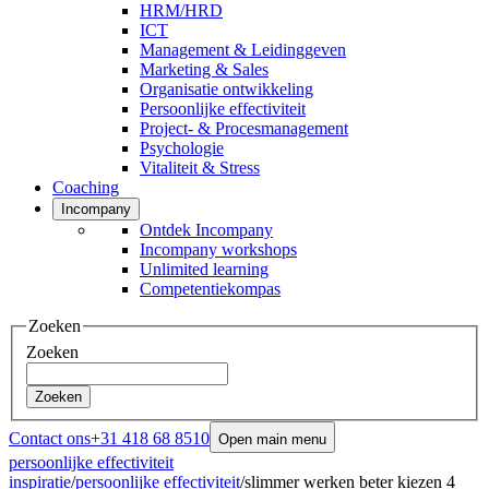
HRM/HRD
ICT
Management & Leidinggeven
Marketing & Sales
Organisatie ontwikkeling
Persoonlijke effectiviteit
Project- & Procesmanagement
Psychologie
Vitaliteit & Stress
Coaching
Incompany
Ontdek Incompany
Incompany workshops
Unlimited learning
Competentiekompas
Zoeken
Zoeken
Zoeken
Contact ons
+31 418 68 8510
Open main menu
persoonlijke effectiviteit
inspiratie
/
persoonlijke effectiviteit
/
slimmer werken beter kiezen 4