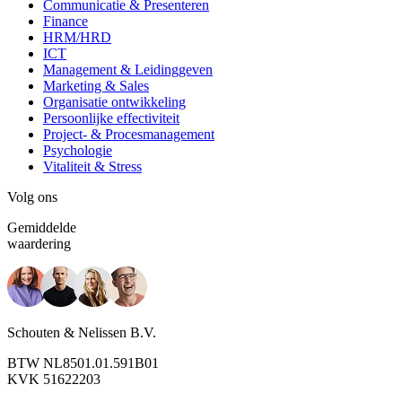
Communicatie & Presenteren
Finance
HRM/HRD
ICT
Management & Leidinggeven
Marketing & Sales
Organisatie ontwikkeling
Persoonlijke effectiviteit
Project- & Procesmanagement
Psychologie
Vitaliteit & Stress
Volg ons
Gemiddelde
waardering
Schouten & Nelissen B.V.
BTW NL8501.01.591B01
KVK 51622203