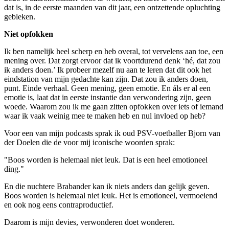
dat is, in de eerste maanden van dit jaar, een ontzettende opluchting
gebleken.
Niet opfokken
Ik ben namelijk heel scherp en heb overal, tot vervelens aan toe, een
mening over. Dat zorgt ervoor dat ik voortdurend denk ‘hé, dat zou
ik anders doen.’ Ik probeer mezelf nu aan te leren dat dit ook het
eindstation van mijn gedachte kan zijn. Dat zou ik anders doen,
punt. Einde verhaal. Geen mening, geen emotie. En áls er al een
emotie is, laat dat in eerste instantie dan verwondering zijn, geen
woede. Waarom zou ik me gaan zitten opfokken over iets of iemand
waar ik vaak weinig mee te maken heb en nul invloed op heb?
Voor een van mijn podcasts sprak ik oud PSV-voetballer Bjorn van
der Doelen die de voor mij iconische woorden sprak:
"Boos worden is helemaal niet leuk. Dat is een heel emotioneel
ding."
En die nuchtere Brabander kan ik niets anders dan gelijk geven.
Boos worden is helemaal niet leuk. Het is emotioneel, vermoeiend
en ook nog eens contraproductief.
Daarom is mijn devies, verwonderen doet wonderen.