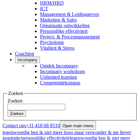
HRM/HRD
ICT
Management & Leidinggeven
Marketing & Sales
Organisatie ontwikkeling
Persoonlijke effectiviteit
Project- & Procesmanagement
Psychologie
Vitaliteit & Stress
Coaching
Incompany
Ontdek Incompany
Incompany workshops
Unlimited learning
Competentiekompas
Zoeken
Zoeken
Zoeken
Contact ons
+31 418 68 8510
Open main menu
tegenwoordig ben ik niet meer boos maar verwonder ik me liever
inspiratie
/
persoonlijke effectiviteit
/
tegenwoordig ben ik niet meer