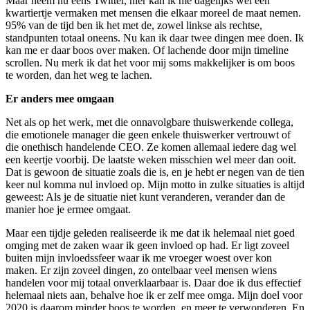
Maar neem nu eens Twitter, hier kan ik me dagelijks wel een
kwartiertje vermaken met mensen die elkaar moreel de maat nemen.
95% van de tijd ben ik het met de, zowel linkse als rechtse,
standpunten totaal oneens. Nu kan ik daar twee dingen mee doen. Ik
kan me er daar boos over maken. Of lachende door mijn timeline
scrollen. Nu merk ik dat het voor mij soms makkelijker is om boos
te worden, dan het weg te lachen.
Er anders mee omgaan
Net als op het werk, met die onnavolgbare thuiswerkende collega,
die emotionele manager die geen enkele thuiswerker vertrouwt of
die onethisch handelende CEO. Ze komen allemaal iedere dag wel
een keertje voorbij. De laatste weken misschien wel meer dan ooit.
Dat is gewoon de situatie zoals die is, en je hebt er negen van de tien
keer nul komma nul invloed op. Mijn motto in zulke situaties is altijd
geweest: Als je de situatie niet kunt veranderen, verander dan de
manier hoe je ermee omgaat.
Maar een tijdje geleden realiseerde ik me dat ik helemaal niet goed
omging met de zaken waar ik geen invloed op had. Er ligt zoveel
buiten mijn invloedssfeer waar ik me vroeger woest over kon
maken. Er zijn zoveel dingen, zo ontelbaar veel mensen wiens
handelen voor mij totaal onverklaarbaar is. Daar doe ik dus effectief
helemaal niets aan, behalve hoe ik er zelf mee omga. Mijn doel voor
2020 is daarom minder boos te worden, en meer te verwonderen. En