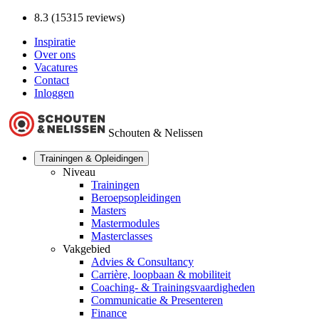
8.3 (15315 reviews)
Inspiratie
Over ons
Vacatures
Contact
Inloggen
Schouten & Nelissen
Trainingen & Opleidingen
Niveau
Trainingen
Beroepsopleidingen
Masters
Mastermodules
Masterclasses
Vakgebied
Advies & Consultancy
Carrière, loopbaan & mobiliteit
Coaching- & Trainingsvaardigheden
Communicatie & Presenteren
Finance