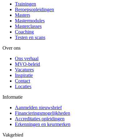
Trainingen
Beroepsopleidingen
Masters
Mastermodules
Masterclasses
Coaching
Testen en scans
Over ons
Ons verhaal
MVO-beleid
Vacatures
Inspiratie
Contact
Locaties
Informatie
Aanmelden nieuwsbrief
Financieringsmogelijkheden
Accreditaties opleidingen
Erkenningen en keurmerken
Vakgebied