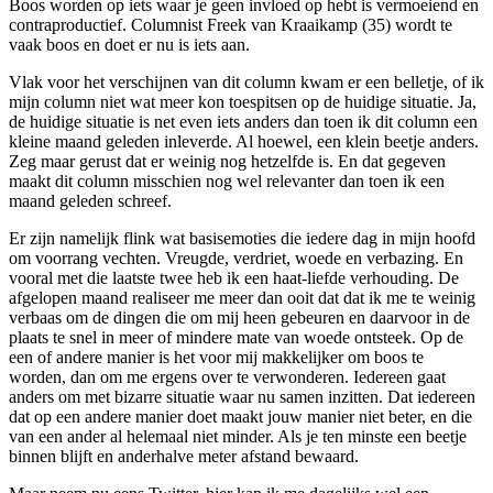
Boos worden op iets waar je geen invloed op hebt is vermoeiend en
contraproductief. Columnist Freek van Kraaikamp (35) wordt te
vaak boos en doet er nu is iets aan.
Vlak voor het verschijnen van dit column kwam er een belletje, of ik
mijn column niet wat meer kon toespitsen op de huidige situatie. Ja,
de huidige situatie is net even iets anders dan toen ik dit column een
kleine maand geleden inleverde. Al hoewel, een klein beetje anders.
Zeg maar gerust dat er weinig nog hetzelfde is. En dat gegeven
maakt dit column misschien nog wel relevanter dan toen ik een
maand geleden schreef.
Er zijn namelijk flink wat basisemoties die iedere dag in mijn hoofd
om voorrang vechten. Vreugde, verdriet, woede en verbazing. En
vooral met die laatste twee heb ik een haat-liefde verhouding. De
afgelopen maand realiseer me meer dan ooit dat dat ik me te weinig
verbaas om de dingen die om mij heen gebeuren en daarvoor in de
plaats te snel in meer of mindere mate van woede ontsteek. Op de
een of andere manier is het voor mij makkelijker om boos te
worden, dan om me ergens over te verwonderen. Iedereen gaat
anders om met bizarre situatie waar nu samen inzitten. Dat iedereen
dat op een andere manier doet maakt jouw manier niet beter, en die
van een ander al helemaal niet minder. Als je ten minste een beetje
binnen blijft en anderhalve meter afstand bewaard.