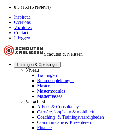
8.3 (15315 reviews)
Inspiratie
Over ons
Vacatures
Contact
Inloggen
Schouten & Nelissen
Trainingen & Opleidingen
Niveau
Trainingen
Beroepsopleidingen
Masters
Mastermodules
Masterclasses
Vakgebied
Advies & Consultancy
Carrière, loopbaan & mobiliteit
Coaching- & Trainingsvaardigheden
Communicatie & Presenteren
Finance