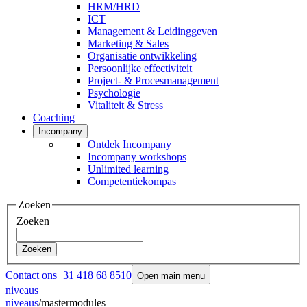
HRM/HRD
ICT
Management & Leidinggeven
Marketing & Sales
Organisatie ontwikkeling
Persoonlijke effectiviteit
Project- & Procesmanagement
Psychologie
Vitaliteit & Stress
Coaching
Incompany
Ontdek Incompany
Incompany workshops
Unlimited learning
Competentiekompas
Zoeken
Zoeken
Zoeken
Contact ons
+31 418 68 8510
Open main menu
niveaus
niveaus
/
mastermodules