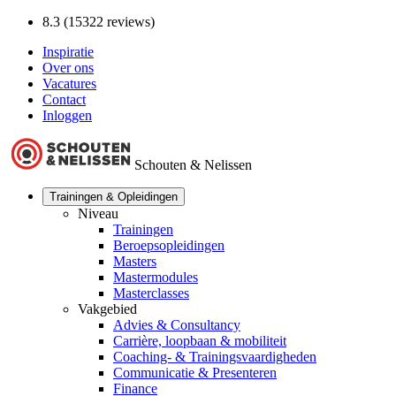
8.3 (15322 reviews)
Inspiratie
Over ons
Vacatures
Contact
Inloggen
Schouten & Nelissen
Trainingen & Opleidingen
Niveau
Trainingen
Beroepsopleidingen
Masters
Mastermodules
Masterclasses
Vakgebied
Advies & Consultancy
Carrière, loopbaan & mobiliteit
Coaching- & Trainingsvaardigheden
Communicatie & Presenteren
Finance