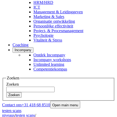
HRM/HRD
ICT
Management & Leidinggeven
Marketing & Sales
Organisatie ontwikkeling
Persoonlijke effectiviteit
Project- & Procesmanagement
Psychologie
Vitaliteit & Stress
Coaching
Incompany
Ontdek Incompany
Incompany workshops
Unlimited learning
Competentiekompas
Zoeken
Zoeken
Zoeken
Contact ons
+31 418 68 8510
Open main menu
testen scans
niveaus
/
testen scans
/