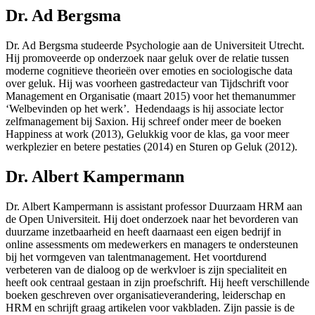
Dr. Ad Bergsma
Dr. Ad Bergsma studeerde Psychologie aan de Universiteit Utrecht.
Hij promoveerde op onderzoek naar geluk over de relatie tussen
moderne cognitieve theorieën over emoties en sociologische data
over geluk. Hij was voorheen gastredacteur van Tijdschrift voor
Management en Organisatie (maart 2015) voor het themanummer
‘Welbevinden op het werk’. Hedendaags is hij associate lector
zelfmanagement bij Saxion. Hij schreef onder meer de boeken
Happiness at work (2013), Gelukkig voor de klas, ga voor meer
werkplezier en betere pestaties (2014) en Sturen op Geluk (2012).
Dr. Albert Kampermann
Dr. Albert Kampermann is assistant professor Duurzaam HRM aan
de Open Universiteit. Hij doet onderzoek naar het bevorderen van
duurzame inzetbaarheid en heeft daarnaast een eigen bedrijf in
online assessments om medewerkers en managers te ondersteunen
bij het vormgeven van talentmanagement. Het voortdurend
verbeteren van de dialoog op de werkvloer is zijn specialiteit en
heeft ook centraal gestaan in zijn proefschrift. Hij heeft verschillende
boeken geschreven over organisatieverandering, leiderschap en
HRM en schrijft graag artikelen voor vakbladen. Zijn passie is de