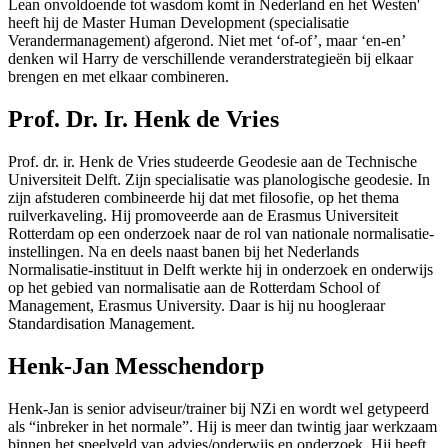
Lean onvoldoende tot wasdom komt in Nederland en het Westen'
heeft hij de Master Human Development (specialisatie
Verandermanagement) afgerond. Niet met ‘of-of’, maar ‘en-en’
denken wil Harry de verschillende veranderstrategieën bij elkaar
brengen en met elkaar combineren.
Prof. Dr. Ir. Henk de Vries
Prof. dr. ir. Henk de Vries studeerde Geodesie aan de Technische
Universiteit Delft. Zijn specialisatie was planologische geodesie. In
zijn afstuderen combineerde hij dat met filosofie, op het thema
ruilverkaveling. Hij promoveerde aan de Erasmus Universiteit
Rotterdam op een onderzoek naar de rol van nationale normalisatie-
instellingen. Na en deels naast banen bij het Nederlands
Normalisatie-instituut in Delft werkte hij in onderzoek en onderwijs
op het gebied van normalisatie aan de Rotterdam School of
Management, Erasmus University. Daar is hij nu hoogleraar
Standardisation Management.
Henk-Jan Messchendorp
Henk-Jan is senior adviseur/trainer bij NZi en wordt wel getypeerd
als “inbreker in het normale”. Hij is meer dan twintig jaar werkzaam
binnen het speelveld van advies/onderwijs en onderzoek. Hij heeft