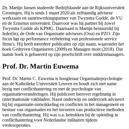
Dr. Martijn Jansen studeerde Bedrijfskunde aan de Rijksuniversiteit
Groningen. Hij is sinds 1 maart 2020 als zelfstandig adviseur
werkzaam en samenwerkingspartner van Twynstra Gudde, de VU
en de Erasmus universiteit. Daarvoor was hij partner bij zowel
Twynstra Gudde als KPMG. Daarnaast is Martijn bestuurslid bij
Ieder(in), de Orde van Organisatie adviseurs (Ooa) en PZO. Zijn
focus ligt op performance verbetering van professionele service
firma’s. Hij heeft meerdere publicaties op zijn naam, waaronder het
boek Gedreven Organiseren (2009) en Managen moet (2018). Dat
laatste boek is gebaseerd op zijn proefschrift over middenmanagers.
Prof. Dr. Martin Euwema
Prof. Dr. Martin C. Euwema is hoogleraar Organisatiepsychologie
aan de Katholieke Universiteit Leuven en houdt zich met name
bezig met conflicthantering en met de psychologie van
organisatieveranderingen. Hij publiceert hierover regelmatig in
(inter)nationale vakbladen. Naast onderwijs en onderzoek adviseert
hij bij organisatie-ontwikkeling en conflicten in het management en
bestuur van organisaties en het invoeren van productieve methoden
van conflicthantering. Hij was o.a. betrokken bij de opleiding in
conflicthantering voor Nederlandse militairen tijdens
vredesoperaties.