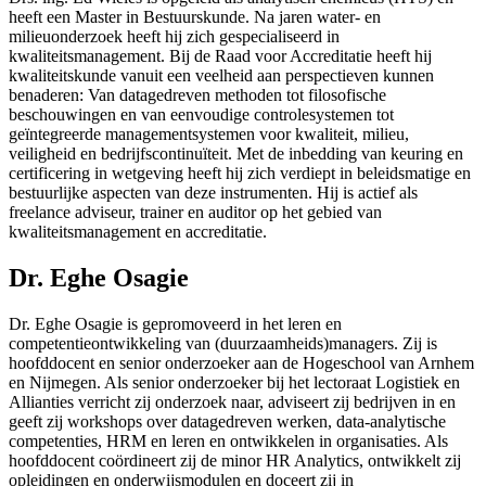
heeft een Master in Bestuurskunde. Na jaren water- en
milieuonderzoek heeft hij zich gespecialiseerd in
kwaliteitsmanagement. Bij de Raad voor Accreditatie heeft hij
kwaliteitskunde vanuit een veelheid aan perspectieven kunnen
benaderen: Van datagedreven methoden tot filosofische
beschouwingen en van eenvoudige controlesystemen tot
geïntegreerde managementsystemen voor kwaliteit, milieu,
veiligheid en bedrijfscontinuïteit. Met de inbedding van keuring en
certificering in wetgeving heeft hij zich verdiept in beleidsmatige en
bestuurlijke aspecten van deze instrumenten. Hij is actief als
freelance adviseur, trainer en auditor op het gebied van
kwaliteitsmanagement en accreditatie.
Dr. Eghe Osagie
Dr. Eghe Osagie is gepromoveerd in het leren en
competentieontwikkeling van (duurzaamheids)managers. Zij is
hoofddocent en senior onderzoeker aan de Hogeschool van Arnhem
en Nijmegen. Als senior onderzoeker bij het lectoraat Logistiek en
Allianties verricht zij onderzoek naar, adviseert zij bedrijven in en
geeft zij workshops over datagedreven werken, data-analytische
competenties, HRM en leren en ontwikkelen in organisaties. Als
hoofddocent coördineert zij de minor HR Analytics, ontwikkelt zij
opleidingen en onderwijsmodulen en doceert zij in