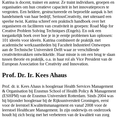
Katrina is docent, trainer en auteur. Ze traint individuen, groepen en
organisaties om hun creatieve capaciteit in het innovatieproces te
vergroten. Een heldere, gestructureerde en beproefde aanpak is het
handelsmerk van haar bedrijf, SeriousCreativity, met uiteraard een
speelse twist. Katrina schreef een praktisch handboek over het
organiseren en faciliteren van creativiteit in groepen: Road Map for
Creative Problem Solving Techniques (Engels). En ook een
toegankelijk boek over hoe je in je eentje problemen kan oplossen:
101 ideeën voor ideeën. Katrina combineert de praktijk met
academische werkzaamheden bij Faculteit Industrieel Ontwerpen
aan de Technische Universiteit Delft waar ze verschillende
creativiteitsvakken ontwikkelde. Haar missie is om een brug te slaan
tussen theorie en praktijk, o.a. in haar rol als Vice President van de
European Association for Creativity and Innovation.
Prof. Dr. Ir. Kees Ahaus
Prof. dr. ir. Kees Ahaus is hoogleraar Health Services Management
& Organisation bij Erasmus School of Health Policy & Management
(ESHPM) van de Erasmus Universiteit Rotterdam. Sinds 2004 was
hij bijzonder hoogleraar bij de Rijksuniversiteit Groningen, eerst
voor de leerstoel Kwaliteitsmanagement en vanaf 2008 voor de
leerstoel Healthcare Management. In zijn onderwijs en onderzoek
houdt hij zich bezig met het verbeteren van de kwaliteit van zorg