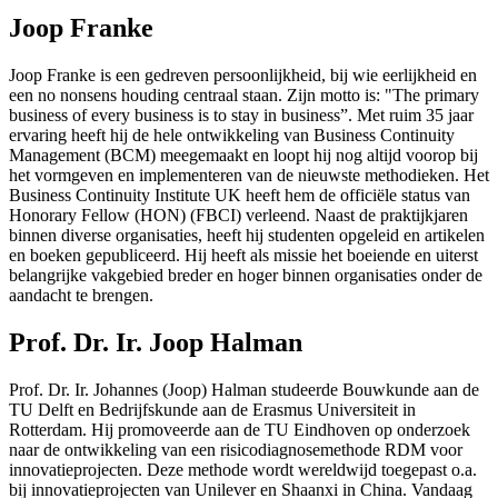
Joop Franke
Joop Franke is een gedreven persoonlijkheid, bij wie eerlijkheid en
een no nonsens houding centraal staan. Zijn motto is: "The primary
business of every business is to stay in business”. Met ruim 35 jaar
ervaring heeft hij de hele ontwikkeling van Business Continuity
Management (BCM) meegemaakt en loopt hij nog altijd voorop bij
het vormgeven en implementeren van de nieuwste methodieken. Het
Business Continuity Institute UK heeft hem de officiële status van
Honorary Fellow (HON) (FBCI) verleend. Naast de praktijkjaren
binnen diverse organisaties, heeft hij studenten opgeleid en artikelen
en boeken gepubliceerd. Hij heeft als missie het boeiende en uiterst
belangrijke vakgebied breder en hoger binnen organisaties onder de
aandacht te brengen.
Prof. Dr. Ir. Joop Halman
Prof. Dr. Ir. Johannes (Joop) Halman studeerde Bouwkunde aan de
TU Delft en Bedrijfskunde aan de Erasmus Universiteit in
Rotterdam. Hij promoveerde aan de TU Eindhoven op onderzoek
naar de ontwikkeling van een risicodiagnosemethode RDM voor
innovatieprojecten. Deze methode wordt wereldwijd toegepast o.a.
bij innovatieprojecten van Unilever en Shaanxi in China. Vandaag