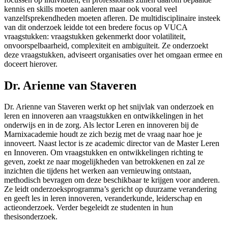
kennis en skills moeten aanleren maar ook vooral veel
vanzelfsprekendheden moeten afleren. De multidisciplinaire insteek
van dit onderzoek leidde tot een bredere focus op VUCA
vraagstukken: vraagstukken gekenmerkt door volatiliteit,
onvoorspelbaarheid, complexiteit en ambiguïteit. Ze onderzoekt
deze vraagstukken, adviseert organisaties over het omgaan ermee en
doceert hierover.
Dr. Arienne van Staveren
Dr. Arienne van Staveren werkt op het snijvlak van onderzoek en
leren en innoveren aan vraagstukken en ontwikkelingen in het
onderwijs en in de zorg. Als lector Leren en innoveren bij de
Marnixacademie houdt ze zich bezig met de vraag naar hoe je
innoveert. Naast lector is ze academic director van de Master Leren
en Innoveren. Om vraagstukken en ontwikkelingen richting te
geven, zoekt ze naar mogelijkheden van betrokkenen en zal ze
inzichten die tijdens het werken aan vernieuwing ontstaan,
methodisch bevragen om deze beschikbaar te krijgen voor anderen.
Ze leidt onderzoeksprogramma’s gericht op duurzame verandering
en geeft les in leren innoveren, veranderkunde, leiderschap en
actieonderzoek. Verder begeleidt ze studenten in hun
thesisonderzoek.