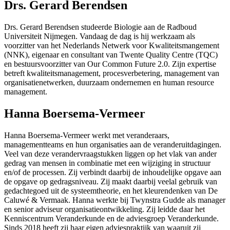
Drs. Gerard Berendsen
Drs. Gerard Berendsen studeerde Biologie aan de Radboud
Universiteit Nijmegen. Vandaag de dag is hij werkzaam als
voorzitter van het Nederlands Netwerk voor Kwaliteitsmangement
(NNK), eigenaar en consultant van Twente Quality Centre (TQC)
en bestuursvoorzitter van Our Common Future 2.0. Zijn expertise
betreft kwaliteitsmanagement, procesverbetering, management van
organisatienetwerken, duurzaam ondernemen en human resource
management.
Hanna Boersema-Vermeer
Hanna Boersema-Vermeer werkt met veranderaars,
managementteams en hun organisaties aan de veranderuitdagingen.
Veel van deze verandervraagstukken liggen op het vlak van ander
gedrag van mensen in combinatie met een wijziging in structuur
en/of de processen. Zij verbindt daarbij de inhoudelijke opgave aan
de opgave op gedragsniveau. Zij maakt daarbij veelal gebruik van
gedachtegoed uit de systeemtheorie, en het kleurendenken van De
Caluwé & Vermaak. Hanna werkte bij Twynstra Gudde als manager
en senior adviseur organisatieontwikkeling. Zij leidde daar het
Kenniscentrum Veranderkunde en de adviesgroep Veranderkunde.
Sinds 2018 heeft zij haar eigen adviespraktijk van waaruit zij