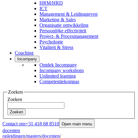
HRM/HRD
ICT
Management & Leidinggeven
Marketing & Sales
Organisatie ontwikkeling
Persoonlijke effectiviteit
Project- & Procesmanagement
Psychologie
Vitaliteit & Stress
Coaching
Incompany
Ontdek Incompany
Incompany workshops
Unlimited learning
Competentiekompas
Zoeken
Zoeken
Zoeken
Contact ons
+31 418 68 8510
Open main menu
docenten
opleidingen
/
masters
/
docenten
/