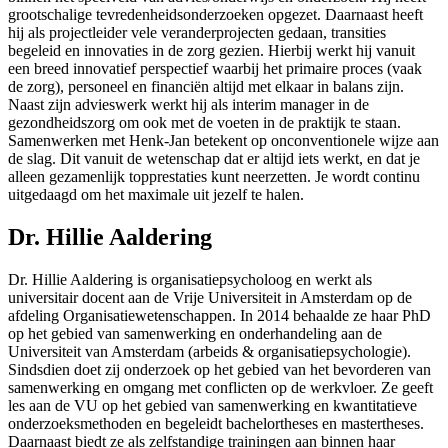
grootschalige tevredenheidsonderzoeken opgezet. Daarnaast heeft
hij als projectleider vele veranderprojecten gedaan, transities
begeleid en innovaties in de zorg gezien. Hierbij werkt hij vanuit
een breed innovatief perspectief waarbij het primaire proces (vaak
de zorg), personeel en financiën altijd met elkaar in balans zijn.
Naast zijn advieswerk werkt hij als interim manager in de
gezondheidszorg om ook met de voeten in de praktijk te staan.
Samenwerken met Henk-Jan betekent op onconventionele wijze aan
de slag. Dit vanuit de wetenschap dat er altijd iets werkt, en dat je
alleen gezamenlijk topprestaties kunt neerzetten. Je wordt continu
uitgedaagd om het maximale uit jezelf te halen.
Dr. Hillie Aaldering
Dr. Hillie Aaldering is organisatiepsycholoog en werkt als
universitair docent aan de Vrije Universiteit in Amsterdam op de
afdeling Organisatiewetenschappen. In 2014 behaalde ze haar PhD
op het gebied van samenwerking en onderhandeling aan de
Universiteit van Amsterdam (arbeids & organisatiepsychologie).
Sindsdien doet zij onderzoek op het gebied van het bevorderen van
samenwerking en omgang met conflicten op de werkvloer. Ze geeft
les aan de VU op het gebied van samenwerking en kwantitatieve
onderzoeksmethoden en begeleidt bachelortheses en mastertheses.
Daarnaast biedt ze als zelfstandige trainingen aan binnen haar