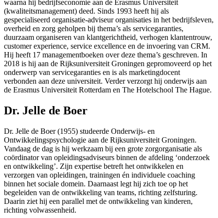
waarna hij bedrijfseconomie aan de Erasmus Universiteit
(kwaliteitsmanagement) deed. Sinds 1993 heeft hij als
gespecialiseerd organisatie-adviseur organisaties in het bedrijfsleven,
overheid en zorg geholpen bij thema’s als servicegaranties,
duurzaam organiseren van klantgerichtheid, verhogen klantentrouw,
customer experience, service excellence en de invoering van CRM.
Hij heeft 17 managementboeken over deze thema’s geschreven. In
2018 is hij aan de Rijksuniversiteit Groningen gepromoveerd op het
onderwerp van servicegaranties en is als marketingdocent
verbonden aan deze universiteit. Verder verzorgt hij onderwijs aan
de Erasmus Universiteit Rotterdam en The Hotelschool The Hague.
Dr. Jelle de Boer
Dr. Jelle de Boer (1955) studeerde Onderwijs- en
Ontwikkelingspsychologie aan de Rijksuniversiteit Groningen.
Vandaag de dag is hij werkzaam bij een grote zorgorganisatie als
coördinator van opleidingsadviseurs binnen de afdeling ‘onderzoek
en ontwikkeling’. Zijn expertise betreft het ontwikkelen en
verzorgen van opleidingen, trainingen én individuele coaching
binnen het sociale domein. Daarnaast legt hij zich toe op het
begeleiden van de ontwikkeling van teams, richting zelfsturing.
Daarin ziet hij een parallel met de ontwikkeling van kinderen,
richting volwassenheid.