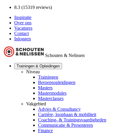
8.3 (15319 reviews)
Inspiratie
Over ons
Vacatures
Contact
Inloggen
Schouten & Nelissen
Trainingen & Opleidingen
Niveau
Trainingen
Beroepsopleidingen
Masters
Mastermodules
Masterclasses
Vakgebied
Advies & Consultancy
Carrière, loopbaan & mobiliteit
Coaching- & Trainingsvaardigheden
Communicatie & Presenteren
Finance