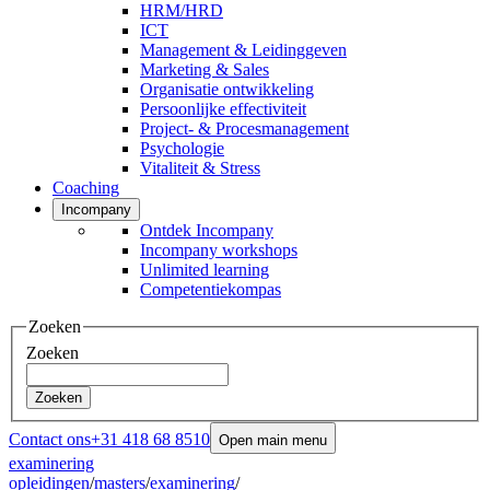
HRM/HRD
ICT
Management & Leidinggeven
Marketing & Sales
Organisatie ontwikkeling
Persoonlijke effectiviteit
Project- & Procesmanagement
Psychologie
Vitaliteit & Stress
Coaching
Incompany
Ontdek Incompany
Incompany workshops
Unlimited learning
Competentiekompas
Zoeken
Zoeken
Zoeken
Contact ons
+31 418 68 8510
Open main menu
examinering
opleidingen
/
masters
/
examinering
/