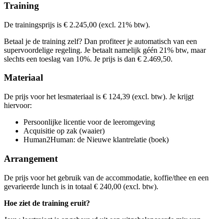
€ 2.609,39
Training
Bekijk prijsopbouw
Kies deze startdatum
Bekijk prijsopbouw
De trainingsprijs is € 2.245,00 (excl. 21% btw).
Kies deze startdatum
Lesdagen
Betaal je de training zelf? Dan profiteer je automatisch van een
Lesdagen
supervoordelige regeling. Je betaalt namelijk géén 21% btw, maar
woe
28-10-2026
9:30 - 16:30
slechts een toeslag van 10%. Je prijs is dan € 2.469,50.
woe
11-11-2026
9:30 - 16:30
don
11-02-2027
9:30 - 16:30
woe
25-11-2026
9:30 - 16:30
don
04-03-2027
9:30 - 16:30
Materiaal
don
18-03-2027
9:30 - 16:30
De prijs voor het lesmateriaal is € 124,39 (excl. btw). Je krijgt
hiervoor:
Persoonlijke licentie voor de leeromgeving
Acquisitie op zak (waaier)
Human2Human: de Nieuwe klantrelatie (boek)
Arrangement
De prijs voor het gebruik van de accommodatie, koffie/thee en een
gevarieerde lunch is in totaal € 240,00 (excl. btw).
Hoe ziet de training eruit?