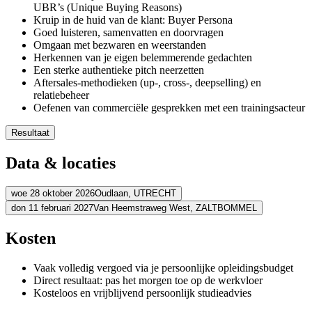
UBR’s (Unique Buying Reasons)
Kruip in de huid van de klant: Buyer Persona
Goed luisteren, samenvatten en doorvragen
Omgaan met bezwaren en weerstanden
Herkennen van je eigen belemmerende gedachten
Een sterke authentieke pitch neerzetten
Aftersales-methodieken (up-, cross-, deepselling) en
relatiebeheer
Oefenen van commerciële gesprekken met een trainingsacteur
Resultaat
Je kent en volgt de structuur van het salesproces
Data & locaties
Je bent op authentieke wijze slagvaardig in klantgesprekken
Je luistert gericht en achterhaalt zo de behoefte van de klant
Je sluit echt aan bij de klantbehoefte en je pakt daarop door
woe 28 oktober 2026
Oudlaan,
UTRECHT
Je presenteert jouw oplossingen duidelijk
don 11 februari 2027
Van Heemstraweg West,
ZALTBOMMEL
Adres
Je beheert actief je relaties en zet aftersales-methoden in
Adres
Kosten
Gardens Business Centre Oudlaen
Oudlaan
3515 GA UTRECHT
Bekijk route
Schouten & Nelissen
Van Heemstraweg West
5301 PA ZALTBOMM
Vaak volledig vergoed via je persoonlijke opleidingsbudget
Bekijk route
Prijs
Direct resultaat: pas het morgen toe op de werkvloer
Prijs
Kosteloos en vrijblijvend persoonlijk studieadvies
€ 2.609,39