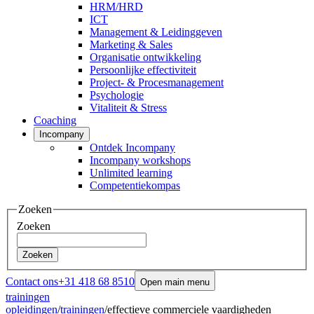
HRM/HRD
ICT
Management & Leidinggeven
Marketing & Sales
Organisatie ontwikkeling
Persoonlijke effectiviteit
Project- & Procesmanagement
Psychologie
Vitaliteit & Stress
Coaching
Incompany
Ontdek Incompany
Incompany workshops
Unlimited learning
Competentiekompas
Zoeken
Zoeken
Zoeken
Contact ons
+31 418 68 8510
Open main menu
trainingen
opleidingen
/
trainingen
/
effectieve commerciele vaardigheden