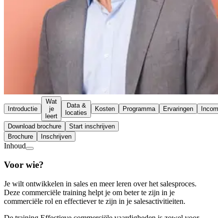
Wat
Data &
Introductie
je
Kosten
Programma
Ervaringen
Inco
locaties
leert
Download brochure
Start inschrijven
Brochure
Inschrijven
Inhoud
Voor wie?
Je wilt ontwikkelen in sales en meer leren over het salesproces.
Deze commerciële training helpt je om beter te zijn in je
commerciële rol en effectiever te zijn in je salesactivitieiten.
De training Effectieve commerciële vaardigheden is zowel voor