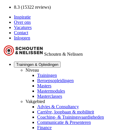
8.3 (15322 reviews)
Inspiratie
Over ons
Vacatures
Contact
Inloggen
Schouten & Nelissen
Trainingen & Opleidingen
Niveau
Trainingen
Beroepsopleidingen
Masters
Mastermodules
Masterclasses
Vakgebied
Advies & Consultancy
Carrière, loopbaan & mobiliteit
Coaching- & Trainingsvaardigheden
Communicatie & Presenteren
Finance