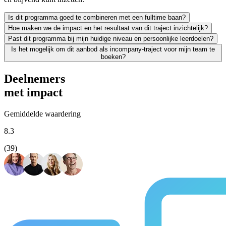
Is dit programma goed te combineren met een fulltime baan?
Hoe maken we de impact en het resultaat van dit traject inzichtelijk?
Zeker. We leiden uitsluitend werkende professionals op en weten als g
Past dit programma bij mijn huidige niveau en persoonlijke leerdoelen?
Leren moet leiden tot merkbaar resultaat; voor jezelf én voor je org
Is het mogelijk om dit aanbod als incompany-traject voor mijn team te
We vinden het essentieel dat je een traject kiest dat écht bij je past
boeken?
Absoluut. Vrijwel al onze trainingen en opleidingen kunnen we incomp
Deelnemers
met impact
Gemiddelde waardering
8.3
(39)