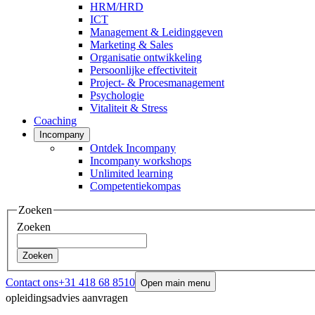
HRM/HRD
ICT
Management & Leidinggeven
Marketing & Sales
Organisatie ontwikkeling
Persoonlijke effectiviteit
Project- & Procesmanagement
Psychologie
Vitaliteit & Stress
Coaching
Incompany
Ontdek Incompany
Incompany workshops
Unlimited learning
Competentiekompas
Zoeken
Zoeken
Zoeken
Contact ons
+31 418 68 8510
Open main menu
opleidingsadvies aanvragen