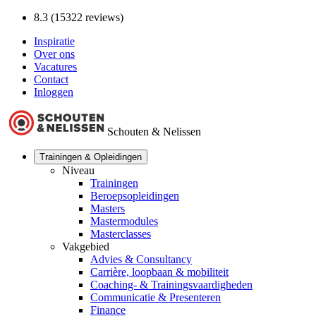
8.3 (15322 reviews)
Inspiratie
Over ons
Vacatures
Contact
Inloggen
Schouten & Nelissen
Trainingen & Opleidingen
Niveau
Trainingen
Beroepsopleidingen
Masters
Mastermodules
Masterclasses
Vakgebied
Advies & Consultancy
Carrière, loopbaan & mobiliteit
Coaching- & Trainingsvaardigheden
Communicatie & Presenteren
Finance