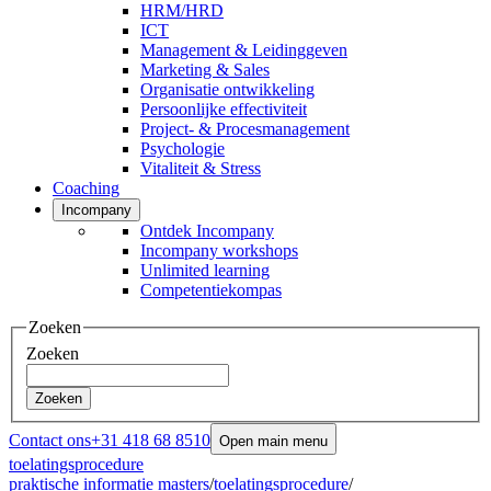
HRM/HRD
ICT
Management & Leidinggeven
Marketing & Sales
Organisatie ontwikkeling
Persoonlijke effectiviteit
Project- & Procesmanagement
Psychologie
Vitaliteit & Stress
Coaching
Incompany
Ontdek Incompany
Incompany workshops
Unlimited learning
Competentiekompas
Zoeken
Zoeken
Zoeken
Contact ons
+31 418 68 8510
Open main menu
toelatingsprocedure
praktische informatie masters
/
toelatingsprocedure
/