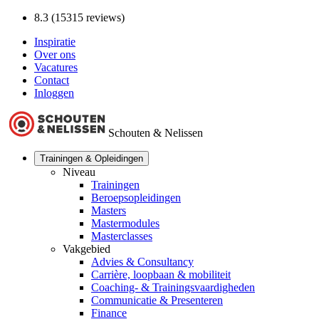
8.3 (15315 reviews)
Inspiratie
Over ons
Vacatures
Contact
Inloggen
Schouten & Nelissen
Trainingen & Opleidingen
Niveau
Trainingen
Beroepsopleidingen
Masters
Mastermodules
Masterclasses
Vakgebied
Advies & Consultancy
Carrière, loopbaan & mobiliteit
Coaching- & Trainingsvaardigheden
Communicatie & Presenteren
Finance