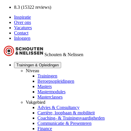
8.3 (15322 reviews)
Inspiratie
Over ons
Vacatures
Contact
Inloggen
Schouten & Nelissen
Trainingen & Opleidingen
Niveau
Trainingen
Beroepsopleidingen
Masters
Mastermodules
Masterclasses
Vakgebied
Advies & Consultancy
Carrière, loopbaan & mobiliteit
Coaching- & Trainingsvaardigheden
Communicatie & Presenteren
Finance