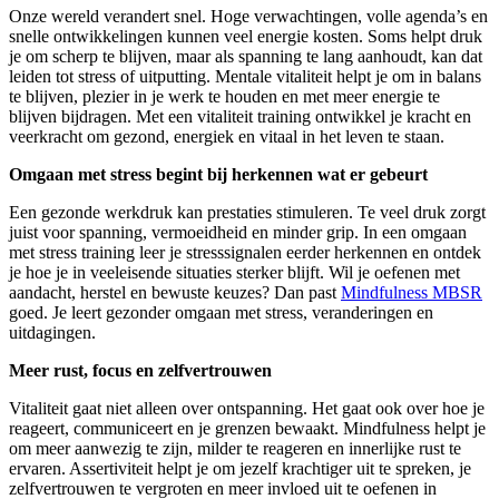
Onze wereld verandert snel. Hoge verwachtingen, volle agenda’s en
snelle ontwikkelingen kunnen veel energie kosten. Soms helpt druk
je om scherp te blijven, maar als spanning te lang aanhoudt, kan dat
leiden tot stress of uitputting. Mentale vitaliteit helpt je om in balans
te blijven, plezier in je werk te houden en met meer energie te
blijven bijdragen. Met een vitaliteit training ontwikkel je kracht en
veerkracht om gezond, energiek en vitaal in het leven te staan.
Omgaan met stress begint bij herkennen wat er gebeurt
Een gezonde werkdruk kan prestaties stimuleren. Te veel druk zorgt
juist voor spanning, vermoeidheid en minder grip. In een omgaan
met stress training leer je stresssignalen eerder herkennen en ontdek
je hoe je in veeleisende situaties sterker blijft. Wil je oefenen met
aandacht, herstel en bewuste keuzes? Dan past
Mindfulness MBSR
goed. Je leert gezonder omgaan met stress, veranderingen en
uitdagingen.
Meer rust, focus en zelfvertrouwen
Vitaliteit gaat niet alleen over ontspanning. Het gaat ook over hoe je
reageert, communiceert en je grenzen bewaakt. Mindfulness helpt je
om meer aanwezig te zijn, milder te reageren en innerlijke rust te
ervaren. Assertiviteit helpt je om jezelf krachtiger uit te spreken, je
zelfvertrouwen te vergroten en meer invloed uit te oefenen in