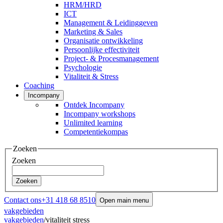
HRM/HRD
ICT
Management & Leidinggeven
Marketing & Sales
Organisatie ontwikkeling
Persoonlijke effectiviteit
Project- & Procesmanagement
Psychologie
Vitaliteit & Stress
Coaching
Incompany
Ontdek Incompany
Incompany workshops
Unlimited learning
Competentiekompas
Zoeken
Zoeken
Zoeken
Contact ons
+31 418 68 8510
Open main menu
vakgebieden
vakgebieden
/
vitaliteit stress