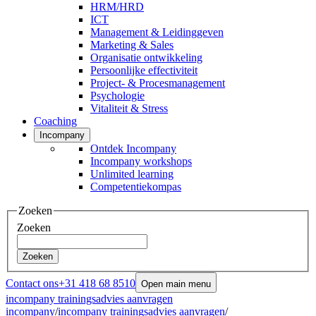
HRM/HRD
ICT
Management & Leidinggeven
Marketing & Sales
Organisatie ontwikkeling
Persoonlijke effectiviteit
Project- & Procesmanagement
Psychologie
Vitaliteit & Stress
Coaching
Incompany
Ontdek Incompany
Incompany workshops
Unlimited learning
Competentiekompas
Zoeken
Zoeken
Zoeken
Contact ons
+31 418 68 8510
Open main menu
incompany trainingsadvies aanvragen
incompany
/
incompany trainingsadvies aanvragen
/