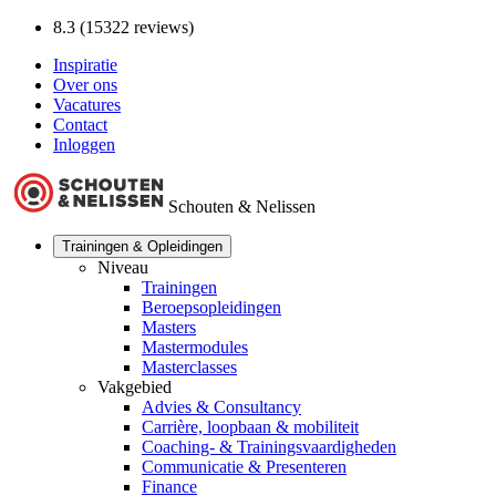
8.3 (15322 reviews)
Inspiratie
Over ons
Vacatures
Contact
Inloggen
Schouten & Nelissen
Trainingen & Opleidingen
Niveau
Trainingen
Beroepsopleidingen
Masters
Mastermodules
Masterclasses
Vakgebied
Advies & Consultancy
Carrière, loopbaan & mobiliteit
Coaching- & Trainingsvaardigheden
Communicatie & Presenteren
Finance