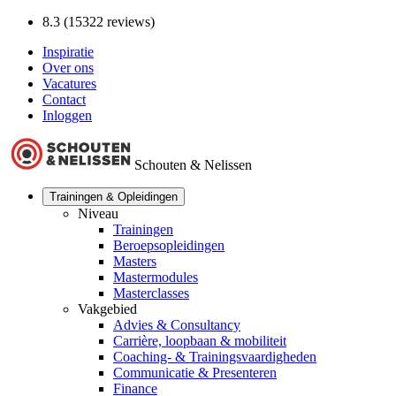
8.3 (15322 reviews)
Inspiratie
Over ons
Vacatures
Contact
Inloggen
Schouten & Nelissen
Trainingen & Opleidingen
Niveau
Trainingen
Beroepsopleidingen
Masters
Mastermodules
Masterclasses
Vakgebied
Advies & Consultancy
Carrière, loopbaan & mobiliteit
Coaching- & Trainingsvaardigheden
Communicatie & Presenteren
Finance