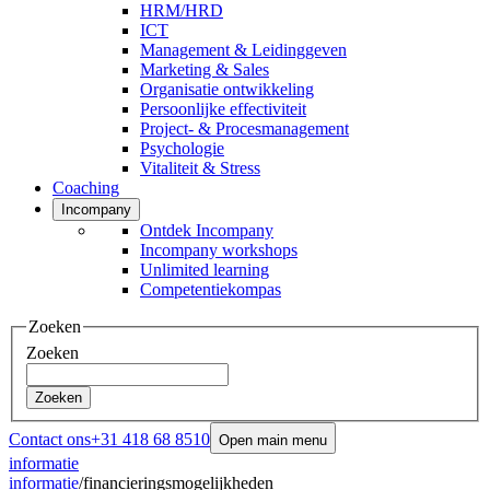
HRM/HRD
ICT
Management & Leidinggeven
Marketing & Sales
Organisatie ontwikkeling
Persoonlijke effectiviteit
Project- & Procesmanagement
Psychologie
Vitaliteit & Stress
Coaching
Incompany
Ontdek Incompany
Incompany workshops
Unlimited learning
Competentiekompas
Zoeken
Zoeken
Zoeken
Contact ons
+31 418 68 8510
Open main menu
informatie
informatie
/
financieringsmogelijkheden