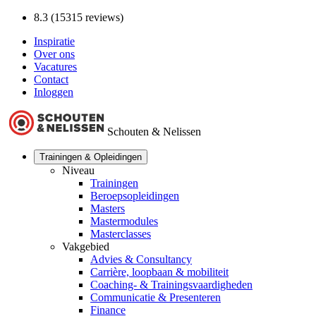
8.3 (15315 reviews)
Inspiratie
Over ons
Vacatures
Contact
Inloggen
Schouten & Nelissen
Trainingen & Opleidingen
Niveau
Trainingen
Beroepsopleidingen
Masters
Mastermodules
Masterclasses
Vakgebied
Advies & Consultancy
Carrière, loopbaan & mobiliteit
Coaching- & Trainingsvaardigheden
Communicatie & Presenteren
Finance