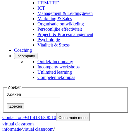
HRM/HRD
ICT
Management & Leidinggeven
Marketing & Sales
Organisatie ontwikkeling
Persoonlijke effectiviteit
Project- & Procesmanagement
Psychologie
Vitaliteit & Stress
Coaching
Incompany
Ontdek Incompany
Incompany workshops
Unlimited learning
Competentiekompas
Zoeken
Zoeken
Zoeken
Contact ons
+31 418 68 8510
Open main menu
virtual classroom
informatie
/
virtual classroom
/