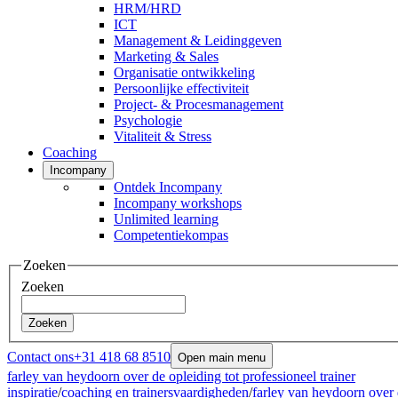
HRM/HRD
ICT
Management & Leidinggeven
Marketing & Sales
Organisatie ontwikkeling
Persoonlijke effectiviteit
Project- & Procesmanagement
Psychologie
Vitaliteit & Stress
Coaching
Incompany
Ontdek Incompany
Incompany workshops
Unlimited learning
Competentiekompas
Zoeken
Zoeken
Zoeken
Contact ons
+31 418 68 8510
Open main menu
farley van heydoorn over de opleiding tot professioneel trainer
inspiratie
/
coaching en trainersvaardigheden
/
farley van heydoorn over d