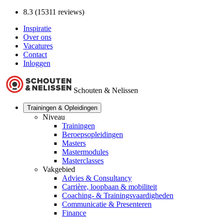
8.3 (15311 reviews)
Inspiratie
Over ons
Vacatures
Contact
Inloggen
Schouten & Nelissen
Trainingen & Opleidingen
Niveau
Trainingen
Beroepsopleidingen
Masters
Mastermodules
Masterclasses
Vakgebied
Advies & Consultancy
Carrière, loopbaan & mobiliteit
Coaching- & Trainingsvaardigheden
Communicatie & Presenteren
Finance