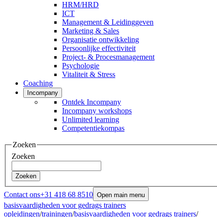
HRM/HRD
ICT
Management & Leidinggeven
Marketing & Sales
Organisatie ontwikkeling
Persoonlijke effectiviteit
Project- & Procesmanagement
Psychologie
Vitaliteit & Stress
Coaching
Incompany
Ontdek Incompany
Incompany workshops
Unlimited learning
Competentiekompas
Zoeken
Zoeken
Zoeken
Contact ons
+31 418 68 8510
Open main menu
basisvaardigheden voor gedrags trainers
opleidingen
/
trainingen
/
basisvaardigheden voor gedrags trainers
/