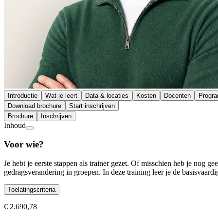
Introductie
Wat je leert
Data & locaties
Kosten
Docenten
Progr
Download brochure
Start inschrijven
Brochure
Inschrijven
Inhoud
Voor wie?
Je hebt je eerste stappen als trainer gezet. Of misschien heb je nog ge
gedragsverandering in groepen. In deze training leer je de basisvaar
Toelatingscriteria
€ 2.690,78
Toelatingscriteria