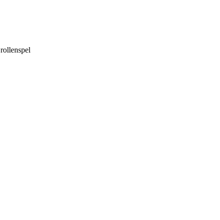
rollenspel
r
eertraject
EL
3981 HZ BUNNIK