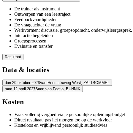
De trainer als instrument
Ontwerpen van een leertraject
Feedbackvaardigheden
De vraag achter de vraag
Werkvormen: discussie, groepsopdracht, onderwijsleergesprek, 
Interactie begeleiden
Groepsprocessen
Evaluatie en transfer
Resultaat
Je hebt zicht op je kwaliteiten en valkuilen als beginnend traine
Data & locaties
Je staat steviger voor een trainingsgroep
Je weet wat je nodig hebt om verder door te kunnen groeien
Je kunt meerdere werkvormen begeleiden
don 29 oktober 2026
Van Heemstraweg West,
ZALTBOMMEL
Je weet hoe je met de dynamiek van een groep om kunt gaan
maa 12 april 2027
Baan van Fectio,
BUNNIK
Adres
Je kent de stappen die nodig zijn voor het ontwikkelen van een l
Adres
Kosten
Schouten & Nelissen
Van Heemstraweg West
5301 PA ZALTBOMM
Bekijk route
Postillion Hotel &Convention Centre Utrecht-Bunnik
Baan van Fectio
Vaak volledig vergoed via je persoonlijke opleidingsbudget
Bekijk route
Prijs
Direct resultaat: pas het morgen toe op de werkvloer
Prijs
Kosteloos en vrijblijvend persoonlijk studieadvies
€ 2.690,78