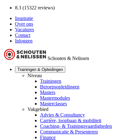
8.3 (15322 reviews)
Inspiratie
Over ons
Vacatures
Contact
Inloggen
Schouten & Nelissen
Trainingen & Opleidingen
Niveau
Trainingen
Beroepsopleidingen
Masters
Mastermodules
Masterclasses
Vakgebied
Advies & Consultancy
Carrière, loopbaan & mobiliteit
Coaching- & Trainingsvaardigheden
Communicatie & Presenteren
Finance