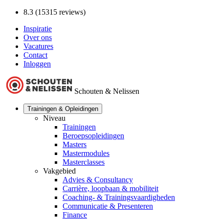
8.3 (15315 reviews)
Inspiratie
Over ons
Vacatures
Contact
Inloggen
Schouten & Nelissen
Trainingen & Opleidingen
Niveau
Trainingen
Beroepsopleidingen
Masters
Mastermodules
Masterclasses
Vakgebied
Advies & Consultancy
Carrière, loopbaan & mobiliteit
Coaching- & Trainingsvaardigheden
Communicatie & Presenteren
Finance