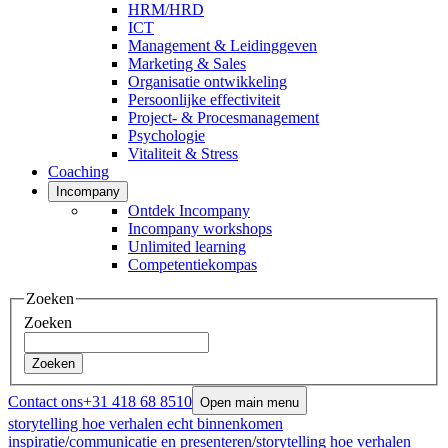
HRM/HRD
ICT
Management & Leidinggeven
Marketing & Sales
Organisatie ontwikkeling
Persoonlijke effectiviteit
Project- & Procesmanagement
Psychologie
Vitaliteit & Stress
Coaching
Incompany
Ontdek Incompany
Incompany workshops
Unlimited learning
Competentiekompas
Zoeken
Zoeken
Zoeken
Contact ons
+31 418 68 8510
Open main menu
storytelling hoe verhalen echt binnenkomen
inspiratie
/
communicatie en presenteren
/
storytelling hoe verhalen