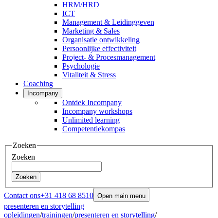
HRM/HRD
ICT
Management & Leidinggeven
Marketing & Sales
Organisatie ontwikkeling
Persoonlijke effectiviteit
Project- & Procesmanagement
Psychologie
Vitaliteit & Stress
Coaching
Incompany
Ontdek Incompany
Incompany workshops
Unlimited learning
Competentiekompas
Zoeken
Zoeken
Zoeken
Contact ons
+31 418 68 8510
Open main menu
presenteren en storytelling
opleidingen
/
trainingen
/
presenteren en storytelling
/