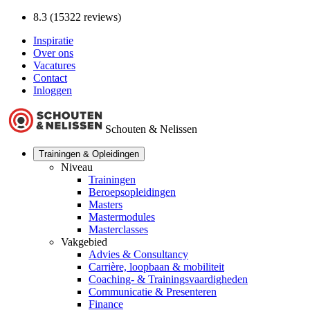
8.3 (15322 reviews)
Inspiratie
Over ons
Vacatures
Contact
Inloggen
Schouten & Nelissen
Trainingen & Opleidingen
Niveau
Trainingen
Beroepsopleidingen
Masters
Mastermodules
Masterclasses
Vakgebied
Advies & Consultancy
Carrière, loopbaan & mobiliteit
Coaching- & Trainingsvaardigheden
Communicatie & Presenteren
Finance