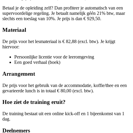
woe
28-10-2026
9:30 - 16:30
Lesdagen
Betaal je de opleiding zelf? Dan profiteer je automatisch van een
maa
23-11-2026
9:30 - 16:30
supervoordelige regeling. Je betaalt namelijk géén 21% btw, maar
din
26-01-2027
9:30 - 16:30
slechts een toeslag van 10%. Je prijs is dan € 929,50.
Materiaal
De prijs voor het lesmateriaal is € 82,88 (excl. btw). Je krijgt
hiervoor:
Persoonlijke licentie voor de leeromgeving
Een goed verhaal (boek)
Arrangement
De prijs voor het gebruik van de accommodatie, koffie/thee en een
gevarieerde lunch is in totaal € 80,00 (excl. btw).
Hoe ziet de training eruit?
De training bestaat uit een online kick-off en 1 bijeenkomst van 1
dag.
Deelnemers