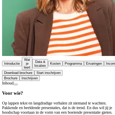
Wat
Data &
Introductie
je
Kosten
Programma
Ervaringen
Inco
locaties
leert
Download brochure
Start inschrijven
Brochure
Inschrijven
Inhoud
Voor wie?
Op lappen tekst en langdradige verhalen zit niemand te wachten.
Pakkende en beeldende presentaties, dat is de trend. En dus wil jij je
boodschap voortaan in de vorm van een boeiende presentatie gieten.