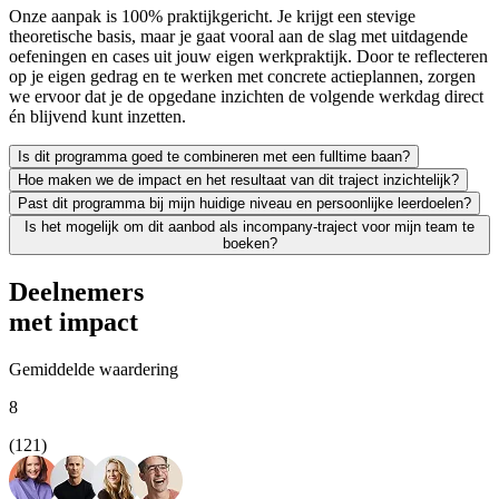
Onze aanpak is 100% praktijkgericht. Je krijgt een stevige
theoretische basis, maar je gaat vooral aan de slag met uitdagende
oefeningen en cases uit jouw eigen werkpraktijk. Door te reflecteren
op je eigen gedrag en te werken met concrete actieplannen, zorgen
we ervoor dat je de opgedane inzichten de volgende werkdag direct
én blijvend kunt inzetten.
Is dit programma goed te combineren met een fulltime baan?
Hoe maken we de impact en het resultaat van dit traject inzichtelijk?
Zeker. We leiden uitsluitend werkende professionals op en weten als g
Past dit programma bij mijn huidige niveau en persoonlijke leerdoelen?
Leren moet leiden tot merkbaar resultaat; voor jezelf én voor je org
Is het mogelijk om dit aanbod als incompany-traject voor mijn team te
We vinden het essentieel dat je een traject kiest dat écht bij je past
boeken?
Absoluut. Vrijwel al onze trainingen en opleidingen kunnen we incomp
Deelnemers
met impact
Gemiddelde waardering
8
(121)