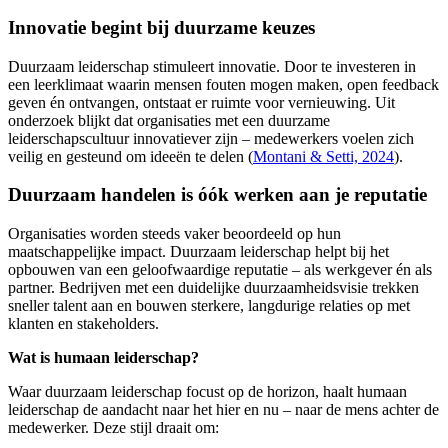
Innovatie begint bij duurzame keuzes
Duurzaam leiderschap stimuleert innovatie. Door te investeren in
een leerklimaat waarin mensen fouten mogen maken, open feedback
geven én ontvangen, ontstaat er ruimte voor vernieuwing. Uit
onderzoek blijkt dat organisaties met een duurzame
leiderschapscultuur innovatiever zijn – medewerkers voelen zich
veilig en gesteund om ideeën te delen (
Montani & Setti, 2024
).
Duurzaam handelen is óók werken aan je reputatie
Organisaties worden steeds vaker beoordeeld op hun
maatschappelijke impact. Duurzaam leiderschap helpt bij het
opbouwen van een geloofwaardige reputatie – als werkgever én als
partner. Bedrijven met een duidelijke duurzaamheidsvisie trekken
sneller talent aan en bouwen sterkere, langdurige relaties op met
klanten en stakeholders.
Wat is humaan leiderschap?
Waar duurzaam leiderschap focust op de horizon, haalt humaan
leiderschap de aandacht naar het hier en nu – naar de mens achter de
medewerker. Deze stijl draait om: