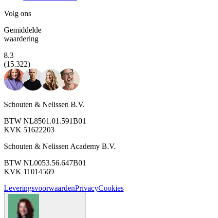
Volg ons
Gemiddelde
waardering
8.3
(15.322)
Schouten & Nelissen B.V.
BTW NL8501.01.591B01
KVK 51622203
Schouten & Nelissen Academy B.V.
BTW NL0053.56.647B01
KVK 11014569
Leveringsvoorwaarden
Privacy
Cookies