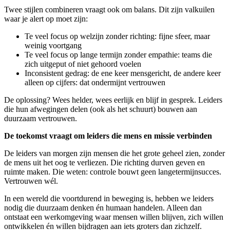
Twee stijlen combineren vraagt ook om balans. Dit zijn valkuilen
waar je alert op moet zijn:
Te veel focus op welzijn zonder richting: fijne sfeer, maar
weinig voortgang
Te veel focus op lange termijn zonder empathie: teams die
zich uitgeput of niet gehoord voelen
Inconsistent gedrag: de ene keer mensgericht, de andere keer
alleen op cijfers: dat ondermijnt vertrouwen
De oplossing? Wees helder, wees eerlijk en blijf in gesprek. Leiders
die hun afwegingen delen (ook als het schuurt) bouwen aan
duurzaam vertrouwen.
De toekomst vraagt om leiders die mens en missie verbinden
De leiders van morgen zijn mensen die het grote geheel zien, zonder
de mens uit het oog te verliezen. Die richting durven geven en
ruimte maken. Die weten: controle bouwt geen langetermijnsucces.
Vertrouwen wél.
In een wereld die voortdurend in beweging is, hebben we leiders
nodig die duurzaam denken én humaan handelen. Alleen dan
ontstaat een werkomgeving waar mensen willen blijven, zich willen
ontwikkelen én willen bijdragen aan iets groters dan zichzelf.