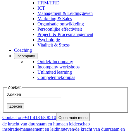
HRM/HRD
ICT
Management & Leidinggeven
Marketing & Sales
Organisatie ontwikkeling
Persoonlijke effectiviteit
Project- & Procesmanagement
Psychologie
Vitaliteit & Stress
Coaching
Incompany
Ontdek Incompany
Incompany workshops
Unlimited learning
Competentiekompas
Zoeken
Zoeken
Zoeken
Contact ons
+31 418 68 8510
Open main menu
de kracht van duurzaam en humaan leiderschap
inspiratie
/
management en leidinggeven
/
de kracht van duurzaam en