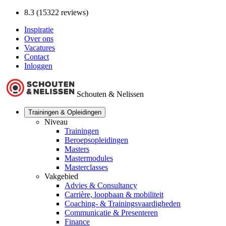
8.3 (15322 reviews)
Inspiratie
Over ons
Vacatures
Contact
Inloggen
Schouten & Nelissen
Trainingen & Opleidingen
Niveau
Trainingen
Beroepsopleidingen
Masters
Mastermodules
Masterclasses
Vakgebied
Advies & Consultancy
Carrière, loopbaan & mobiliteit
Coaching- & Trainingsvaardigheden
Communicatie & Presenteren
Finance