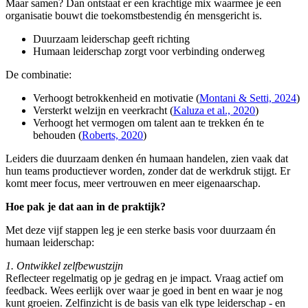
Maar samen? Dan ontstaat er een krachtige mix waarmee je een
organisatie bouwt die toekomstbestendig én mensgericht is.
Duurzaam leiderschap geeft richting
Humaan leiderschap zorgt voor verbinding onderweg
De combinatie:
Verhoogt betrokkenheid en motivatie (
Montani & Setti, 2024
)
Versterkt welzijn en veerkracht (
Kaluza et al., 2020
)
Verhoogt het vermogen om talent aan te trekken én te
behouden (
Roberts, 2020
)
Leiders die duurzaam denken én humaan handelen, zien vaak dat
hun teams productiever worden, zonder dat de werkdruk stijgt. Er
komt meer focus, meer vertrouwen en meer eigenaarschap.
Hoe pak je dat aan in de praktijk?
Met deze vijf stappen leg je een sterke basis voor duurzaam én
humaan leiderschap:
1. Ontwikkel zelfbewustzijn
Reflecteer regelmatig op je gedrag en je impact. Vraag actief om
feedback. Wees eerlijk over waar je goed in bent en waar je nog
kunt groeien. Zelfinzicht is de basis van elk type leiderschap - en