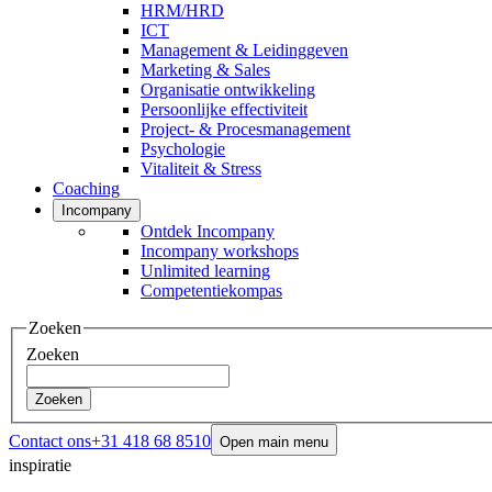
HRM/HRD
ICT
Management & Leidinggeven
Marketing & Sales
Organisatie ontwikkeling
Persoonlijke effectiviteit
Project- & Procesmanagement
Psychologie
Vitaliteit & Stress
Coaching
Incompany
Ontdek Incompany
Incompany workshops
Unlimited learning
Competentiekompas
Zoeken
Zoeken
Zoeken
Contact ons
+31 418 68 8510
Open main menu
inspiratie