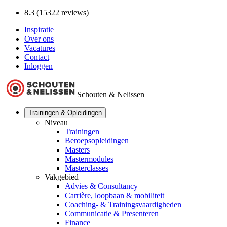
8.3 (15322 reviews)
Inspiratie
Over ons
Vacatures
Contact
Inloggen
Schouten & Nelissen
Trainingen & Opleidingen
Niveau
Trainingen
Beroepsopleidingen
Masters
Mastermodules
Masterclasses
Vakgebied
Advies & Consultancy
Carrière, loopbaan & mobiliteit
Coaching- & Trainingsvaardigheden
Communicatie & Presenteren
Finance