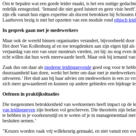
Om te bepalen wat een goede leider maakt, is het een nuttige gedachte
redelijk eensgezind. ‘Iemand die niet goed luistert en geen visie heef
zijn elk vanuit hun eigen expertise als docent betrokken bij Schoute
Laarhoven bezig is met het opzetten van een module rond
ethisch lei
In gesprek gaan met je medewerkers
Maar ook de wereld binnen organisaties verandert, bijvoorbeeld door
Het doet Van Kollenburg af en toe terugdenken aan zijn eigen tijd als
verjaardag van een van onze monteurs vierden, zei hij: nu nog even de l
echt willen dat hun werk meerwaarde heeft. Maar ook bij iemand van 6
Zaak dus om daar als
moderne leidinggevende
goed oog voor te hebbe
duurzaamheid kan doen, werkt het beter om daar met je medewerkers ov
uitvoeren.’ Het sluit aan bij haar advies om medewerkers in een zo v
zich meer gewaardeerd en kunnen op andere gebieden een bijdrage le
Oefenen in praktijksituaties
Die toegenomen betrokkenheid van werknemers heeft impact op de leide
van leidinggeven
zijn boeken vol geschreven. Die theorieën zijn bela
te hebben in je voorkeursstijl en te weten of je in managementtaal met
besluiten nemen.’
"Keuzes worden vaak vrij willekeurig gemaakt, en niet vanuit een ov