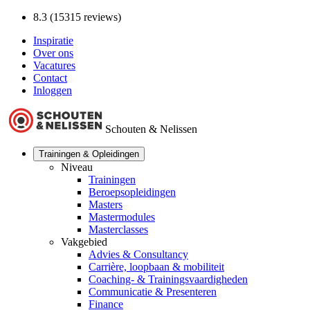
8.3 (15315 reviews)
Inspiratie
Over ons
Vacatures
Contact
Inloggen
Schouten & Nelissen
Trainingen & Opleidingen
Niveau
Trainingen
Beroepsopleidingen
Masters
Mastermodules
Masterclasses
Vakgebied
Advies & Consultancy
Carrière, loopbaan & mobiliteit
Coaching- & Trainingsvaardigheden
Communicatie & Presenteren
Finance