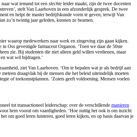
gd naar wat iemand tot een
slechte
leider maakt, zijn de twee docenten
astreven’, stelt Van Laarhoven in een afzonderlijk gesprek. De twee
ment en helpt de master bedrijfskunde vorm te geven, terwijl Van
dan zo’n twintig jaar geleden, kunnen ze beamen.
anier waarop medewerkers naar werk en zingeving zijn gaan kijken.
j de in Oss gevestigde farmaceut Organon. ‘Toen we daar de 50ste
heen zie. Bij studenten die niet alleen geld willen verdienen, maar
en wat wil bijdragen.’
zaamheid, ziet Van Laarhoven. ‘Om te bepalen wat je als bedrijf aan
 meteen draagvlak bij de mensen die het beleid uiteindelijk moeten
rategie of toekomstplannen. ‘Zoiets geeft voldoening. Mensen voelen
eel tot transactioneel leiderschap: over de verschillende
manieren
n voor hem vooral om vaardigheden. ‘Hoe nuttig het ook is om inzicht
het om goed leren luisteren, goed leren kijken, en op basis daarvan je