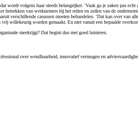
 wordt volgens haar steeds belangrijker. ‘Vaak ga je zaken pas echt zien 
er betrekken van werknemers bij het reilen en zeilen van de ondernemin
it verschillende casussen moeten behandelen. ‘Dat kan over van alles
 vrij willekeurig worden gemaakt. En niet vanuit een bepaalde overkoep
rganisatie meekrijgt? Dat begint dus met goed luisteren.
rofessional over wendbaarheid, innovatief vermogen en adviesvaardighede