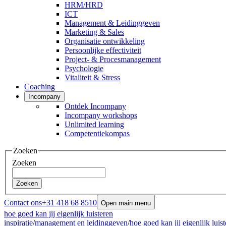
HRM/HRD
ICT
Management & Leidinggeven
Marketing & Sales
Organisatie ontwikkeling
Persoonlijke effectiviteit
Project- & Procesmanagement
Psychologie
Vitaliteit & Stress
Coaching
Incompany
Ontdek Incompany
Incompany workshops
Unlimited learning
Competentiekompas
Zoeken
Zoeken
Zoeken
Contact ons
+31 418 68 8510
Open main menu
hoe goed kan jij eigenlijk luisteren
inspiratie
/
management en leidinggeven
/
hoe goed kan jij eigenlijk luis