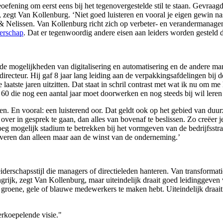
oefening om eerst eens bij het tegenovergestelde stil te staan. Gevraa
t’, zegt Van Kollenburg. ‘Niet goed luisteren en vooral je eigen gewin n
n & Nelissen. Van Kollenburg richt zich op verbeter- en verandermanage
derschap
. Dat er tegenwoordig andere eisen aan leiders worden gesteld 
 de mogelijkheden van digitalisering en automatisering en de andere m
 directeur. Hij gaf 8 jaar lang leiding aan de verpakkingsafdelingen bi
aatste jaren uitzitten. Dat staat in schril contrast met wat ik nu om me 
0 die nog een aantal jaar moet doorwerken en nog steeds bij wil leren 
n. En vooral: een luisterend oor. Dat geldt ook op het gebied van duur
er in gesprek te gaan, dan alles van bovenaf te beslissen. Zo creëer je
roeg mogelijk stadium te betrekken bij het vormgeven van de bedrijfsst
veren dan alleen maar aan de winst van de onderneming.’
rschapsstijl die managers of directieleden hanteren. Van transformation
ngrijk, zegt Van Kollenburg, maar uiteindelijk draait goed leidinggeve
 groene, gele of blauwe medewerkers te maken hebt. Uiteindelijk draait 
erkoepelende visie."