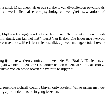
Brakel. Maar alleen als er een sprake is van diversiteit en psychologi
at werkt alleen als er ook psychologische veiligheid is, waardoor ieder
, blijft een leidinggevende of coach cruciaal. Net als dat er iemand nod
de teams stuurt, dan kan het niet”, merkt Van Brakel. Die leider moet ve
een over dezelfde informatie beschikt, zijn veel managers totaal overb
elangrijk om te werken vanuit vertrouwen, ziet Van Brakel. “De leiders 
gaan we met fouten om? Hoe ondersteunen we elkaar? Om dat soort zaken
ruimte voelen om te boven zichzelf uit te stijgen.”
 creëren die zichzelf continu blijven ontwikkelen? Wil je samen met jo
ig zijn om de transitie in gang te zetten.