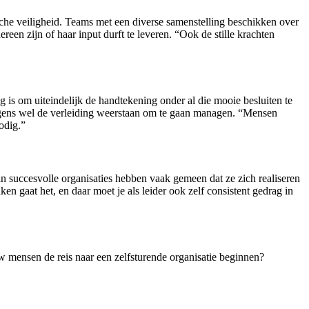
sche veiligheid. Teams met een diverse samenstelling beschikken over
een zijn of haar input durft te leveren. “Ook de stille krachten
ig is om uiteindelijk de handtekening onder al die mooie besluiten te
rvolgens wel de verleiding weerstaan om te gaan managen. “Mensen
odig.”
van succesvolle organisaties hebben vaak gemeen dat ze zich realiseren
 gaat het, en daar moet je als leider ook zelf consistent gedrag in
uw mensen de reis naar een zelfsturende organisatie beginnen?