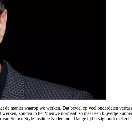
 de manier waarop we werken. Dat beviel op veel onderdelen verrassen
d werken, zouden in het ‘nieuwe normaal’ zo maar een blijvertje kunnen
er van Semco Style Institute Nederland al lange tijd bezighoudt met zelf