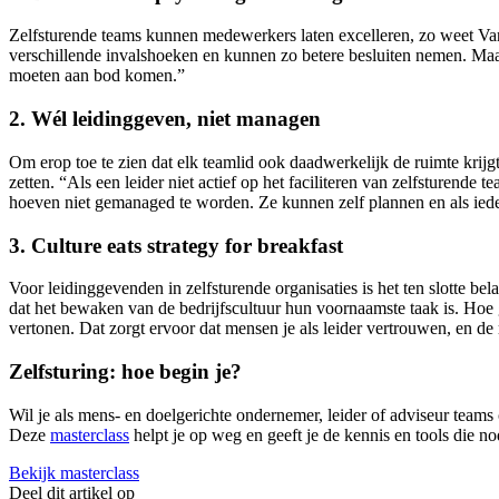
Zelfsturende teams kunnen medewerkers laten excelleren, zo weet Van 
verschillende invalshoeken en kunnen zo betere besluiten nemen. Maar d
moeten aan bod komen.”
2. Wél leidinggeven, niet managen
Om erop toe te zien dat elk teamlid ook daadwerkelijk de ruimte krijgt
zetten. “Als een leider niet actief op het faciliteren van zelfsturen
hoeven niet gemanaged te worden. Ze kunnen zelf plannen en als ieder
3. Culture eats strategy for breakfast
Voor leidinggevenden in zelfsturende organisaties is het ten slotte b
dat het bewaken van de bedrijfscultuur hun voornaamste taak is. Hoe 
vertonen. Dat zorgt ervoor dat mensen je als leider vertrouwen, en de 
Zelfsturing: hoe begin je?
Wil je als mens- en doelgerichte ondernemer, leider of adviseur teams
Deze
masterclass
helpt je op weg en geeft je de kennis en tools die nod
Bekijk masterclass
Deel dit artikel op