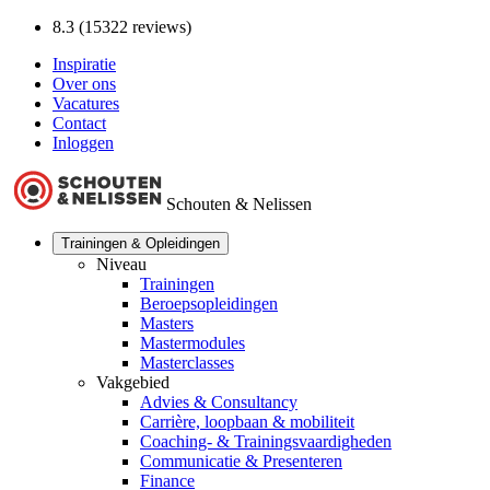
8.3 (15322 reviews)
Inspiratie
Over ons
Vacatures
Contact
Inloggen
Schouten & Nelissen
Trainingen & Opleidingen
Niveau
Trainingen
Beroepsopleidingen
Masters
Mastermodules
Masterclasses
Vakgebied
Advies & Consultancy
Carrière, loopbaan & mobiliteit
Coaching- & Trainingsvaardigheden
Communicatie & Presenteren
Finance