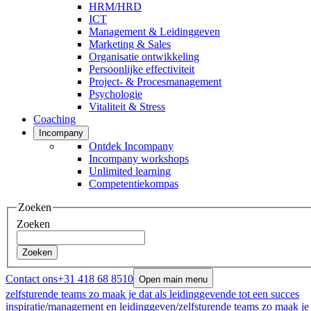
HRM/HRD
ICT
Management & Leidinggeven
Marketing & Sales
Organisatie ontwikkeling
Persoonlijke effectiviteit
Project- & Procesmanagement
Psychologie
Vitaliteit & Stress
Coaching
Incompany
Ontdek Incompany
Incompany workshops
Unlimited learning
Competentiekompas
Zoeken
Zoeken
Zoeken
Contact ons
+31 418 68 8510
Open main menu
zelfsturende teams zo maak je dat als leidinggevende tot een succes
inspiratie
/
management en leidinggeven
/
zelfsturende teams zo maak je 