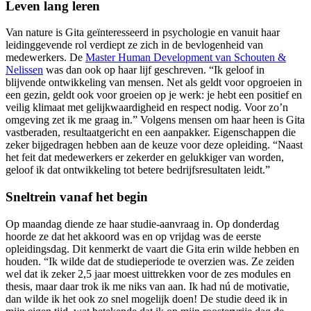
Leven lang leren
Van nature is Gita geïnteresseerd in psychologie en vanuit haar
leidinggevende rol verdiept ze zich in de bevlogenheid van
medewerkers. De
Master Human Development van Schouten &
Nelissen
was dan ook op haar lijf geschreven. “Ik geloof in
blijvende ontwikkeling van mensen. Net als geldt voor opgroeien in
een gezin, geldt ook voor groeien op je werk: je hebt een positief en
veilig klimaat met gelijkwaardigheid en respect nodig. Voor zo’n
omgeving zet ik me graag in.” Volgens mensen om haar heen is Gita
vastberaden, resultaatgericht en een aanpakker. Eigenschappen die
zeker bijgedragen hebben aan de keuze voor deze opleiding. “Naast
het feit dat medewerkers er zekerder en gelukkiger van worden,
geloof ik dat ontwikkeling tot betere bedrijfsresultaten leidt.”
Sneltrein vanaf het begin
Op maandag diende ze haar studie-aanvraag in. Op donderdag
hoorde ze dat het akkoord was en op vrijdag was de eerste
opleidingsdag. Dit kenmerkt de vaart die Gita erin wilde hebben en
houden. “Ik wilde dat de studieperiode te overzien was. Ze zeiden
wel dat ik zeker 2,5 jaar moest uittrekken voor de zes modules en
thesis, maar daar trok ik me niks van aan. Ik had nú de motivatie,
dan wilde ik het ook zo snel mogelijk doen! De studie deed ik in