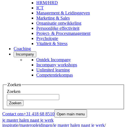
HRM/HRD
ICT
Management & Leidinggeven
Marketing & Sales
Organisatie ontwikkeling
Persoonlijke effectiviteit
Project- & Procesmanagement
Psychologie
Vitaliteit & Stress
Coaching
Incompany
Ontdek Incompany
Incompany workshops
Unlimited learning
Competentiekompas
Zoeken
Zoeken
Zoeken
Contact ons
+31 418 68 8510
Open main menu
je master halen naast je werk
inspiratie
/
masteropleidingen
/
je master halen naast je werk
/