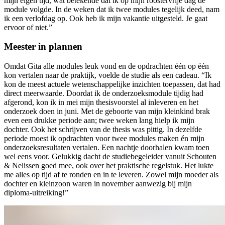
mijn eigen tijd, wat betekende dat ik op mijn roostervrije dag de
module volgde. In de weken dat ik twee modules tegelijk deed, nam
ik een verlofdag op. Ook heb ik mijn vakantie uitgesteld. Je gaat
ervoor of niet.”
Meester in plannen
Omdat Gita alle modules leuk vond en de opdrachten één op één
kon vertalen naar de praktijk, voelde de studie als een cadeau. “Ik
kon de meest actuele wetenschappelijke inzichten toepassen, dat had
direct meerwaarde. Doordat ik de onderzoeksmodule tijdig had
afgerond, kon ik in mei mijn thesisvoorstel al inleveren en het
onderzoek doen in juni. Met de geboorte van mijn kleinkind brak
even een drukke periode aan; twee weken lang hielp ik mijn
dochter. Ook het schrijven van de thesis was pittig. In dezelfde
periode moest ik opdrachten voor twee modules maken én mijn
onderzoeksresultaten vertalen. Een nachtje doorhalen kwam toen
wel eens voor. Gelukkig dacht de studiebegeleider vanuit Schouten
& Nelissen goed mee, ook over het praktische regelstuk. Het lukte
me alles op tijd af te ronden en in te leveren. Zowel mijn moeder als
dochter en kleinzoon waren in november aanwezig bij mijn
diploma-uitreiking!”