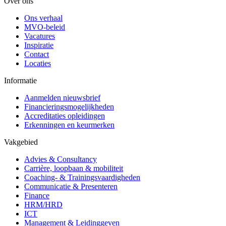
Over ons
Ons verhaal
MVO-beleid
Vacatures
Inspiratie
Contact
Locaties
Informatie
Aanmelden nieuwsbrief
Financieringsmogelijkheden
Accreditaties opleidingen
Erkenningen en keurmerken
Vakgebied
Advies & Consultancy
Carrière, loopbaan & mobiliteit
Coaching- & Trainingsvaardigheden
Communicatie & Presenteren
Finance
HRM/HRD
ICT
Management & Leidinggeven