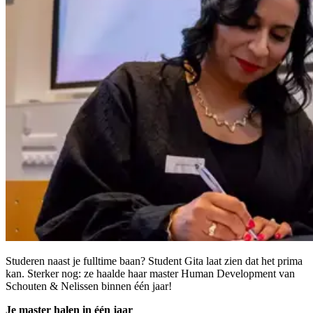
Studeren naast je fulltime baan? Student Gita laat zien dat het prima
kan. Sterker nog: ze haalde haar master Human Development van
Schouten & Nelissen binnen één jaar!
Je master halen in één jaar