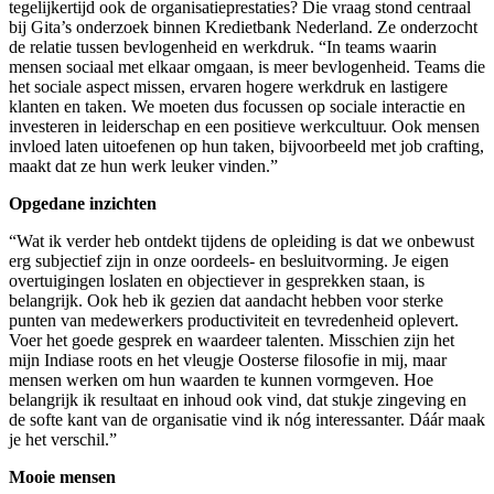
tegelijkertijd ook de organisatieprestaties? Die vraag stond centraal
bij Gita’s onderzoek binnen Kredietbank Nederland. Ze onderzocht
de relatie tussen bevlogenheid en werkdruk. “In teams waarin
mensen sociaal met elkaar omgaan, is meer bevlogenheid. Teams die
het sociale aspect missen, ervaren hogere werkdruk en lastigere
klanten en taken. We moeten dus focussen op sociale interactie en
investeren in leiderschap en een positieve werkcultuur. Ook mensen
invloed laten uitoefenen op hun taken, bijvoorbeeld met job crafting,
maakt dat ze hun werk leuker vinden.”
Opgedane inzichten
“Wat ik verder heb ontdekt tijdens de opleiding is dat we onbewust
erg subjectief zijn in onze oordeels- en besluitvorming. Je eigen
overtuigingen loslaten en objectiever in gesprekken staan, is
belangrijk. Ook heb ik gezien dat aandacht hebben voor sterke
punten van medewerkers productiviteit en tevredenheid oplevert.
Voer het goede gesprek en waardeer talenten. Misschien zijn het
mijn Indiase roots en het vleugje Oosterse filosofie in mij, maar
mensen werken om hun waarden te kunnen vormgeven. Hoe
belangrijk ik resultaat en inhoud ook vind, dat stukje zingeving en
de softe kant van de organisatie vind ik nóg interessanter. Dáár maak
je het verschil.”
Mooie mensen