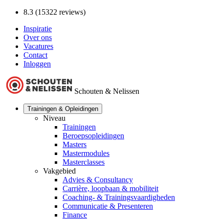
8.3 (15322 reviews)
Inspiratie
Over ons
Vacatures
Contact
Inloggen
Schouten & Nelissen
Trainingen & Opleidingen
Niveau
Trainingen
Beroepsopleidingen
Masters
Mastermodules
Masterclasses
Vakgebied
Advies & Consultancy
Carrière, loopbaan & mobiliteit
Coaching- & Trainingsvaardigheden
Communicatie & Presenteren
Finance