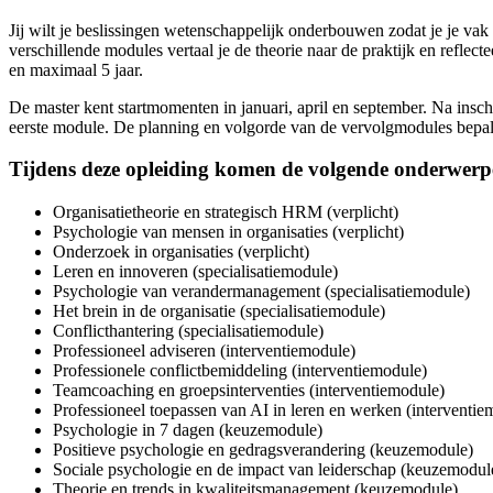
Je bent in het bezit van een Bachelor- of mastergetuigschrift in het h
Jij wilt je beslissingen wetenschappelijk onderbouwen zodat je je v
verschillende modules vertaal je de theorie naar de praktijk en reflec
Na aanmelding word je uitgenodigd voor een doelstellend gesprek met j
en maximaal 5 jaar.
De master kent startmomenten in januari, april en september. Na inschri
eerste module. De planning en volgorde van de vervolgmodules bepal
Tijdens deze opleiding komen de volgende onderwer
Organisatietheorie en strategisch HRM (verplicht)
Psychologie van mensen in organisaties (verplicht)
Onderzoek in organisaties (verplicht)
Leren en innoveren (specialisatiemodule)
Psychologie van verandermanagement (specialisatiemodule)
Het brein in de organisatie (specialisatiemodule)
Conflicthantering (specialisatiemodule)
Professioneel adviseren (interventiemodule)
Professionele conflictbemiddeling (interventiemodule)
Teamcoaching en groepsinterventies (interventiemodule)
Professioneel toepassen van AI in leren en werken (interventie
Psychologie in 7 dagen (keuzemodule)
Positieve psychologie en gedragsverandering (keuzemodule)
Sociale psychologie en de impact van leiderschap (keuzemodul
Theorie en trends in kwaliteitsmanagement (keuzemodule)