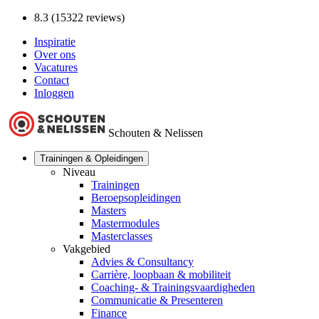
8.3 (15322 reviews)
Inspiratie
Over ons
Vacatures
Contact
Inloggen
Schouten & Nelissen
Trainingen & Opleidingen
Niveau
Trainingen
Beroepsopleidingen
Masters
Mastermodules
Masterclasses
Vakgebied
Advies & Consultancy
Carrière, loopbaan & mobiliteit
Coaching- & Trainingsvaardigheden
Communicatie & Presenteren
Finance