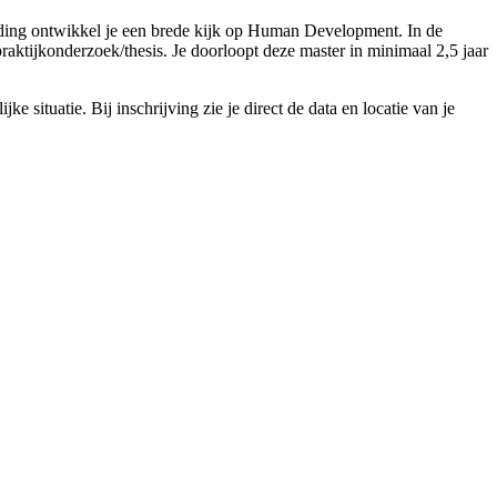
maal 2 jaar relevante werkervaring. Beschik je niet over een bachelor- 
eiding ontwikkel je een brede kijk op Human Development. In de
praktijkonderzoek/thesis. Je doorloopt deze master in minimaal 2,5 jaar
atie, wederzijdse verwachtingen, of de opleiding aansluit bij jouw leer
 situatie. Bij inschrijving zie je direct de data en locatie van je