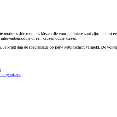
 modules drie modules kiezen die voor jou interessant zijn. Je kiest e
ra interventiemodule of een keuzemodule kiezen.
n. Je krijgt dan de specialisatie op jouw getuigschrift vermeld. De vo
t
e organisatie
e zetten
satiekunde en HRD