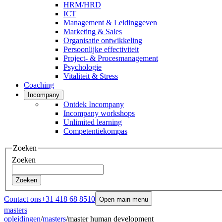
HRM/HRD
ICT
Management & Leidinggeven
Marketing & Sales
Organisatie ontwikkeling
Persoonlijke effectiviteit
Project- & Procesmanagement
Psychologie
Vitaliteit & Stress
Coaching
Incompany
Ontdek Incompany
Incompany workshops
Unlimited learning
Competentiekompas
Zoeken
Zoeken
Zoeken
Contact ons
+31 418 68 8510
Open main menu
masters
opleidingen
/
masters
/
master human development