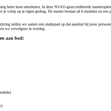
oger beroepsonderwijs of het wetenschappelijk onderwijs en je hebt mini
ak nóg beter kunt uitoefenen. In deze NVAO-geaccrediteerde masteropl
teer je volop op je eigen gedrag. De master bestaat uit 6 modules en een 
e studiebegeleider. In dit gesprek bespreek je jouw achtergrond, motiv
jving stellen we samen een studiepad op dat aansluit bij jouw persoonlijke
en we vervolgens in overleg.
pen aan bod:
module)
e)