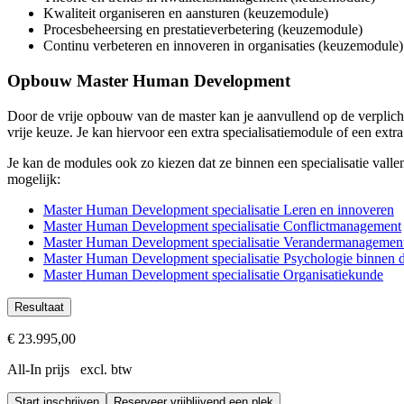
Kwaliteit organiseren en aansturen (keuzemodule)
Procesbeheersing en prestatieverbetering (keuzemodule)
Continu verbeteren en innoveren in organisaties (keuzemodule)
Opbouw Master Human Development
Door de vrije opbouw van de master kan je aanvullend op de verplichte
vrije keuze. Je kan hiervoor een extra specialisatiemodule of een ext
Je kan de modules ook zo kiezen dat ze binnen een specialisatie valle
mogelijk:
Master Human Development specialisatie Leren en innoveren
Master Human Development specialisatie Conflictmanagement
Master Human Development specialisatie Verandermanagemen
Master Human Development specialisatie Psychologie binnen d
Master Human Development specialisatie Organisatiekunde
Resultaat
Je draagt de NVAO-geaccrediteerde titel Master of Arts
€ 23.995,00
Je hebt de wetenschappelijke kennis om ontwikkeltrajecten op t
All-In prijs excl. btw
Je kent de meest recente inzichten uit de psychologie, organi
Je kunt praktijkinterventies wetenschappelijk onderbouwen
Start inschrijven
Je hebt je professionele vaardigheden verder ontwikkeld
Reserveer vrijblijvend een plek