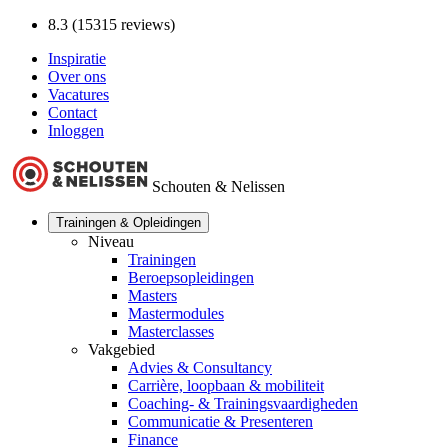
8.3 (15315 reviews)
Inspiratie
Over ons
Vacatures
Contact
Inloggen
Schouten & Nelissen
Trainingen & Opleidingen
Niveau
Trainingen
Beroepsopleidingen
Masters
Mastermodules
Masterclasses
Vakgebied
Advies & Consultancy
Carrière, loopbaan & mobiliteit
Coaching- & Trainingsvaardigheden
Communicatie & Presenteren
Finance