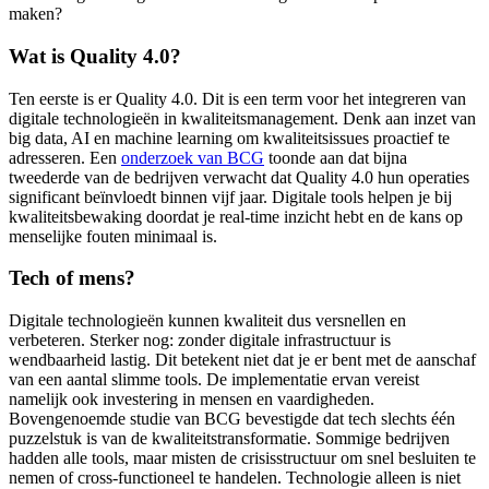
maken?
Wat is Quality 4.0?
Ten eerste is er Quality 4.0. Dit is een term voor het integreren van
digitale technologieën in kwaliteitsmanagement. Denk aan inzet van
big data, AI en machine learning om kwaliteitsissues proactief te
adresseren. Een
onderzoek van BCG
toonde aan dat bijna
tweederde van de bedrijven verwacht dat Quality 4.0 hun operaties
significant beïnvloedt binnen vijf jaar. Digitale tools helpen je bij
kwaliteitsbewaking doordat je real-time inzicht hebt en de kans op
menselijke fouten minimaal is.
Tech of mens?
Digitale technologieën kunnen kwaliteit dus versnellen en
verbeteren. Sterker nog: zonder digitale infrastructuur is
wendbaarheid lastig. Dit betekent niet dat je er bent met de aanschaf
van een aantal slimme tools. De implementatie ervan vereist
namelijk ook investering in mensen en vaardigheden.
Bovengenoemde studie van BCG bevestigde dat tech slechts één
puzzelstuk is van de kwaliteitstransformatie. Sommige bedrijven
hadden alle tools, maar misten de crisisstructuur om snel besluiten te
nemen of cross-functioneel te handelen. Technologie alleen is niet