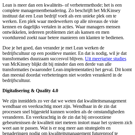
Lean is meer dan een kwaliteits- of verbetermethode; het is een
complete managementbenadering. Zo beschrijft het McKinsey
instituut dat een Lean bedrijf voelt als een unieke plek om te
werken. Een plek waar medewerkers op alle niveaus de visie
kennen en dagelijks vertalen in acties. Waar managers mensen
ontwikkelen, iedereen problemen ziet als kansen en men
voortdurend zoekt naar betere manieren om klanten te bedienen.
Doe je het goed, dan verander je met Lean werken de
bedrijfscultuur op een positieve manier. En dat is nodig, wil je dat
transformaties duurzaam succesvol blijven.
Uit meerjarige studies
van McKinsey blijkt dit bij minder dan een derde van alle
transformaties (waaronder Lean-implementaties) het geval. Dit komt
dan meestal doordat verbeteringen niet worden verankerd in de
bedrijfscultuur.
Digitalisering & Quality 4.0
We zijn inmiddels zo ver dat we weten dat kwaliteitsmanagement
wendbaar en veerkrachtig moet zijn. Wendbaar in de zin dat
processen snel bijgesteld kunnen worden als de omstandigheden
veranderen. En veerkrachtig in de zin dat bij onvoorziene
gebeurtenissen de kwaliteit niet meteen instort maar het systeem zich
weet aan te passen. Wat is er nog meer aan strategieën en
benaderingen nodig om kwaliteitsmanagement futureproof te