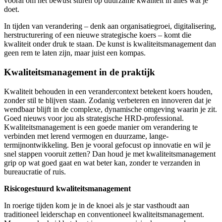
vooral om het bewust sturen op duurzame kwaliteit in alles wat je
doet.
In tijden van verandering – denk aan organisatiegroei, digitalisering,
herstructurering of een nieuwe strategische koers – komt die
kwaliteit onder druk te staan. De kunst is kwaliteitsmanagement dan
geen rem te laten zijn, maar juist een kompas.
Kwaliteitsmanagement in de praktijk
Kwaliteit behouden in een verandercontext betekent koers houden,
zonder stil te blijven staan. Zodanig verbeteren en innoveren dat je
wendbaar blijft in de complexe, dynamische omgeving waarin je zit.
Goed nieuws voor jou als strategische HRD-professional.
Kwaliteitsmanagement is een goede manier om verandering te
verbinden met lerend vermogen en duurzame, lange-
termijnontwikkeling. Ben je vooral gefocust op innovatie en wil je
snel stappen vooruit zetten? Dan houd je met kwaliteitsmanagement
grip op wat goed gaat en wat beter kan, zonder te verzanden in
bureaucratie of ruis.
Risicogestuurd kwaliteitsmanagement
In roerige tijden kom je in de knoei als je star vasthoudt aan
traditioneel leiderschap en conventioneel kwaliteitsmanagement.