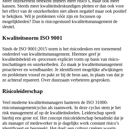
Meer onzekerheid betekent immers meer risico’s, maar ook meer
kansen. Steeds meer kwaliteitsdeskundigen pleiten er dan ook voor
het effect van de onzekerheden niet alleen negatief maar ook positief
te bekijken. Wil je problemen vóór zijn en focussen op
mogelijkheden? Dan is risicogestuurd kwaliteitsmanagement de
sleutel.
Kwaliteitsnorm ISO 9001
Sinds de ISO 9001:2015 norm is het risicodenken een toenemend
onderdeel van kwaliteitsmanagement. Hiermee geef je
kwaliteitsbeleid en -processen expliciet vorm op basis van risico-
inschattingen en onzekerheden. Zo maak je kwaliteitsmanagement
proactiever en wendbaarder. Je identificeert mogelijke afwijkingen
en problemen vooraf en pakt ze bij de bron aan, in plaats van dat je
ze achteraf repareert. Over duurzaam verbeteren gesproken.
Risicoleiderschap
Veel moderne kwaliteitsmanagers hanteren de ISO 31000-
risicomanagementcyclus als raamwerk. In deze cyclus stem je het
risk management af op de kwaliteitsdoelen. Leiderschap speelt
hierbij een grote rol. Het concept risicoleiderschap benadrukt dat je
als manager of medewerker in je dagelijks werk constant risico’s
identificeert en bespreekt. Het doel: een cultuur creëren waarin