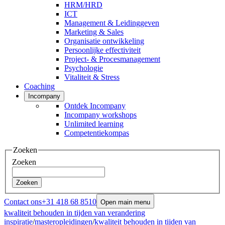
HRM/HRD
ICT
Management & Leidinggeven
Marketing & Sales
Organisatie ontwikkeling
Persoonlijke effectiviteit
Project- & Procesmanagement
Psychologie
Vitaliteit & Stress
Coaching
Incompany
Ontdek Incompany
Incompany workshops
Unlimited learning
Competentiekompas
Zoeken
Zoeken
Zoeken
Contact ons
+31 418 68 8510
Open main menu
kwaliteit behouden in tijden van verandering
inspiratie
/
masteropleidingen
/
kwaliteit behouden in tijden van