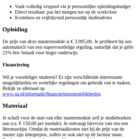
Schouten & Nelissen
Van Heemstraweg West
5301 PA ZALTBOMM
Vaak volledig vergoed via je persoonlijke opleidingsbudget
Bekijk route
Prijs
Direct resultaat: pas het morgen toe op de werkvloer
Prijs
Kosteloos en vrijblijvend persoonlijk studieadvies
€ 3.995,00
€ 3.995,00
Opleiding
Bekijk prijsopbouw
Kies deze startdatum
Bekijk prijsopbouw
De prijs van deze mastermodule is € 3.995,00. Je profiteert bij ons
Kies deze startdatum
automatisch van een supervoordelige regeling, namelijk dat je géén
Lesdagen
21% btw betaalt voor hoger onderwijs.
Lesdagen
vri
18-09-2026
9:30 - 17:30
vri
09-10-2026
9:30 - 17:30
Financiering
vri
24-09-2027
9:30 - 17:30
vri
30-10-2026
9:30 - 17:30
vri
15-10-2027
9:30 - 17:30
vri
13-11-2026
9:30 - 17:30
vri
05-11-2027
9:30 - 17:30
Wil je voordeliger studeren? Er zijn verschillende interessante
vri
04-12-2026
9:30 - 17:30
vri
19-11-2027
9:30 - 17:30
mogelijkheden en wettelijke regelingen om gebruik van te maken.
vri
10-12-2027
9:30 - 17:30
Bekijk ze allemaal op
www.sn.nl/informatie/financieringsmogelijkheden
.
Materiaal
Je schaft voor de start van elke mastermodule zelf je studieboeken
aan (ca. € 150,00 per module). Je ontvangt hiervoor van ons een
literatuurlijst. Omdat de materiaalkosten niet bij de prijs van de
master zijn inbegrepen, zullen ze ook niet op de factuur staan.