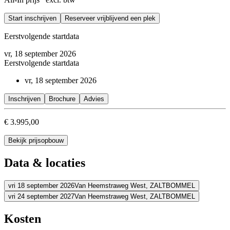
Je organiseert innovatie structureel met moderne concepten
Je schakelt bewust tussen technische en sociaaldynamische ben
Start inschrijven
Je borgt kwaliteit proactief in onzekere en veranderende omge
Reserveer vrijblijvend een plek
Je implementeert business continuity management voor weerba
Eerstvolgende startdata
vr, 18 september 2026
Eerstvolgende startdata
vr, 18 september 2026
Inschrijven
Brochure
Advies
€ 3.995,00
Bekijk prijsopbouw
Data & locaties
vri 18 september 2026
Van Heemstraweg West,
ZALTBOMMEL
vri 24 september 2027
Van Heemstraweg West,
ZALTBOMMEL
Adres
Adres
Kosten
Schouten & Nelissen
Van Heemstraweg West
5301 PA ZALTBOMM
Bekijk route