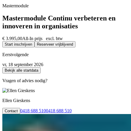
Absoluut. Vrijwel al onze trainingen en opleidingen kunnen we incomp
Mastermodule
Mastermodule Continu verbeteren en
innoveren in organisaties
€ 3.995,00
All-In prijs excl. btw
Start inschrijven
Reserveer vrijblijvend
Eerstvolgende
vr, 18 september 2026
Bekijk alle startdata
Vragen of advies nodig?
Ellen Gieskens
0418 688 510
0418 688 510
Contact