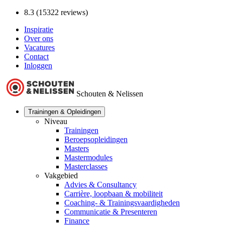
8.3 (15322 reviews)
Inspiratie
Over ons
Vacatures
Contact
Inloggen
Schouten & Nelissen
Trainingen & Opleidingen
Niveau
Trainingen
Beroepsopleidingen
Masters
Mastermodules
Masterclasses
Vakgebied
Advies & Consultancy
Carrière, loopbaan & mobiliteit
Coaching- & Trainingsvaardigheden
Communicatie & Presenteren
Finance