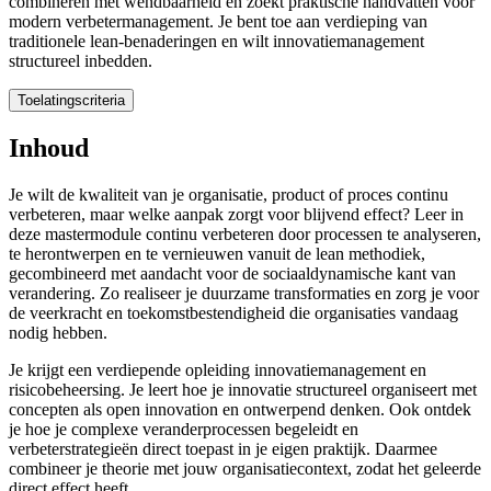
combineren met wendbaarheid en zoekt praktische handvatten voor
modern verbetermanagement. Je bent toe aan verdieping van
traditionele lean-benaderingen en wilt innovatiemanagement
structureel inbedden.
Toelatingscriteria
Toelatingscriteria
Inhoud
Voor deze mastermodule heb je een hbo-achtergrond nodig, aangevuld
Je wilt de kwaliteit van je organisatie, product of proces continu
verbeteren, maar welke aanpak zorgt voor blijvend effect? Leer in
Mocht je ervoor kiezen om de gehele
master
te gaan volgen, dan volgt
deze mastermodule continu verbeteren door processen te analyseren,
te herontwerpen en te vernieuwen vanuit de lean methodiek,
gecombineerd met aandacht voor de sociaaldynamische kant van
verandering. Zo realiseer je duurzame transformaties en zorg je voor
de veerkracht en toekomstbestendigheid die organisaties vandaag
nodig hebben.
Je krijgt een verdiepende opleiding innovatiemanagement en
risicobeheersing. Je leert hoe je innovatie structureel organiseert met
concepten als open innovation en ontwerpend denken. Ook ontdek
je hoe je complexe veranderprocessen begeleidt en
verbeterstrategieën direct toepast in je eigen praktijk. Daarmee
combineer je theorie met jouw organisatiecontext, zodat het geleerde
direct effect heeft.