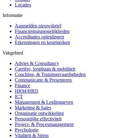
Locaties
Informatie
Aanmelden nieuwsbrief
Financieringsmogelijkheden
Accreditaties opleidingen
Erkenningen en keurmerken
Vakgebied
Advies & Consultancy
Carrière, loopbaan & mobiliteit
Coaching- & Trainingsvaardigheden
Communicatie & Presenteren
Finance
HRM/HRD
ICT
Management & Leidinggeven
Marketing & Sales
Organisatie ontwikkeling
Persoonlijke effectiviteit
Project- & Procesmanagement
Psychologie
Vitaliteit & Stress