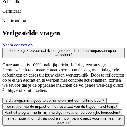
Zelfstudie
Certificaat
Na afronding
Veelgestelde vragen
Neem contact op
Hoe zorg ik ervoor dat ik het geleerde direct kan toepassen op de
werkvloer?
Onze aanpak is 100% praktijkgericht. Je krijgt een stevige
theoretische basis, maar je gaat vooral aan de slag met uitdagende
oefeningen en cases uit jouw eigen werkpraktijk. Door te reflecteren
op je eigen gedrag en te werken met concrete actieplannen, zorgen
we ervoor dat je de opgedane inzichten de volgende werkdag direct
én blijvend kunt inzetten.
Is dit programma goed te combineren met een fulltime baan?
Hoe maken we de impact en het resultaat van dit traject inzichtelijk?
Zeker. We leiden uitsluitend werkende professionals op en weten als g
Past dit programma bij mijn huidige niveau en persoonlijke leerdoelen?
Leren moet leiden tot merkbaar resultaat; voor jezelf én voor je org
Is het mogelijk om dit aanbod als incompany-traject voor mijn team te
We vinden het essentieel dat je een traject kiest dat écht bij je past
boeken?