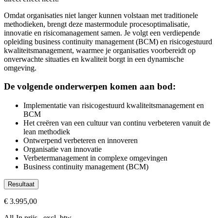
Omdat organisaties niet langer kunnen volstaan met traditionele
methodieken, brengt deze mastermodule procesoptimalisatie,
innovatie en risicomanagement samen. Je volgt een verdiepende
opleiding business continuity management (BCM) en risicogestuurd
kwaliteitsmanagement, waarmee je organisaties voorbereidt op
onverwachte situaties en kwaliteit borgt in een dynamische
omgeving.
De volgende onderwerpen komen aan bod:
Implementatie van risicogestuurd kwaliteitsmanagement en
BCM
Het creëren van een cultuur van continu verbeteren vanuit de
lean methodiek
Ontwerpend verbeteren en innoveren
Organisatie van innovatie
Verbetermanagement in complexe omgevingen
Business continuity management (BCM)
Resultaat
Je implementeert risicogestuurd kwaliteitsmanagement en ver
€ 3.995,00
Je past de lean methodiek wendbaar toe en stimuleert continu v
All-In prijs excl. btw