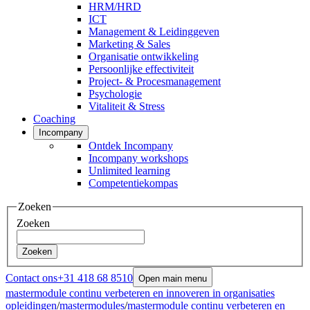
HRM/HRD
ICT
Management & Leidinggeven
Marketing & Sales
Organisatie ontwikkeling
Persoonlijke effectiviteit
Project- & Procesmanagement
Psychologie
Vitaliteit & Stress
Coaching
Incompany
Ontdek Incompany
Incompany workshops
Unlimited learning
Competentiekompas
Zoeken
Zoeken
Zoeken
Contact ons
+31 418 68 8510
Open main menu
mastermodule continu verbeteren en innoveren in organisaties
opleidingen
/
mastermodules
/
mastermodule continu verbeteren en