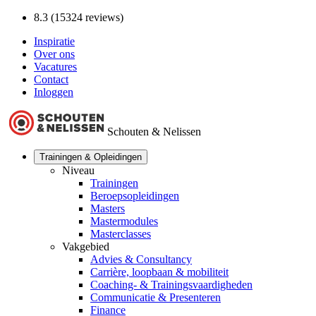
8.3 (15324 reviews)
Inspiratie
Over ons
Vacatures
Contact
Inloggen
Schouten & Nelissen
Trainingen & Opleidingen
Niveau
Trainingen
Beroepsopleidingen
Masters
Mastermodules
Masterclasses
Vakgebied
Advies & Consultancy
Carrière, loopbaan & mobiliteit
Coaching- & Trainingsvaardigheden
Communicatie & Presenteren
Finance