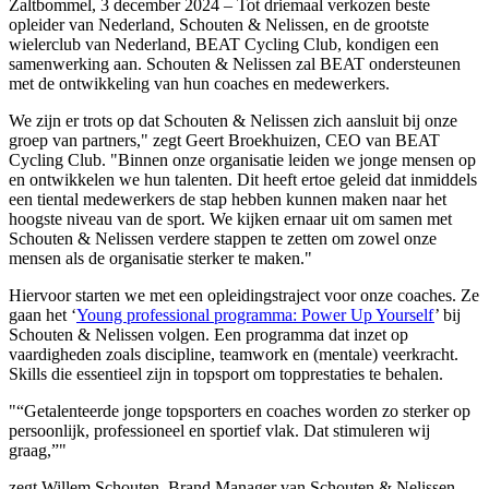
Zaltbommel, 3 december 2024 – Tot driemaal verkozen beste
opleider van Nederland, Schouten & Nelissen, en de grootste
wielerclub van Nederland, BEAT Cycling Club, kondigen een
samenwerking aan. Schouten & Nelissen zal BEAT ondersteunen
met de ontwikkeling van hun coaches en medewerkers.
We zijn er trots op dat Schouten & Nelissen zich aansluit bij onze
groep van partners," zegt Geert Broekhuizen, CEO van BEAT
Cycling Club. "Binnen onze organisatie leiden we jonge mensen op
en ontwikkelen we hun talenten. Dit heeft ertoe geleid dat inmiddels
een tiental medewerkers de stap hebben kunnen maken naar het
hoogste niveau van de sport. We kijken ernaar uit om samen met
Schouten & Nelissen verdere stappen te zetten om zowel onze
mensen als de organisatie sterker te maken."
Hiervoor starten we met een opleidingstraject voor onze coaches. Ze
gaan het ‘
Young professional programma: Power Up Yourself
’ bij
Schouten & Nelissen volgen. Een programma dat inzet op
vaardigheden zoals discipline, teamwork en (mentale) veerkracht.
Skills die essentieel zijn in topsport om topprestaties te behalen.
"“Getalenteerde jonge topsporters en coaches worden zo sterker op
persoonlijk, professioneel en sportief vlak. Dat stimuleren wij
graag,”"
zegt Willem Schouten, Brand Manager van Schouten & Nelissen.