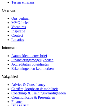
Testen en scans
Over ons
Ons verhaal
MVO-beleid
Vacatures
Inspiratie
Contact
Locaties
Informatie
Aanmelden nieuwsbrief
Financieringsmogelijkheden
Accreditaties opleidingen
Erkenningen en keurmerken
Vakgebied
Advies & Consultancy
Carrière, loopbaan & mobiliteit
Coaching- & Trainingsvaardigheden
Communicatie & Presenteren
Finance
HRM/HRD