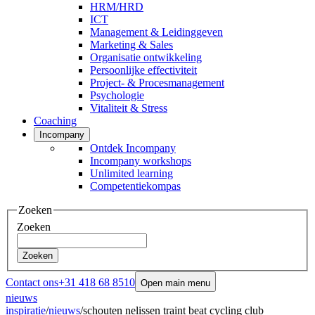
HRM/HRD
ICT
Management & Leidinggeven
Marketing & Sales
Organisatie ontwikkeling
Persoonlijke effectiviteit
Project- & Procesmanagement
Psychologie
Vitaliteit & Stress
Coaching
Incompany
Ontdek Incompany
Incompany workshops
Unlimited learning
Competentiekompas
Zoeken
Zoeken
Zoeken
Contact ons
+31 418 68 8510
Open main menu
nieuws
inspiratie
/
nieuws
/
schouten nelissen traint beat cycling club