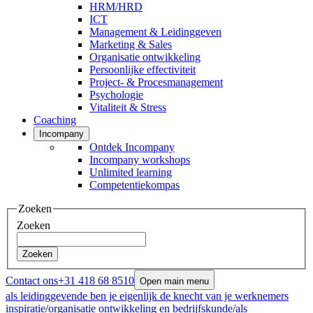
HRM/HRD
ICT
Management & Leidinggeven
Marketing & Sales
Organisatie ontwikkeling
Persoonlijke effectiviteit
Project- & Procesmanagement
Psychologie
Vitaliteit & Stress
Coaching
Incompany
Ontdek Incompany
Incompany workshops
Unlimited learning
Competentiekompas
Zoeken
Zoeken
Zoeken
Contact ons
+31 418 68 8510
Open main menu
als leidinggevende ben je eigenlijk de knecht van je werknemers
inspiratie
/
organisatie ontwikkeling en bedrijfskunde
/
als