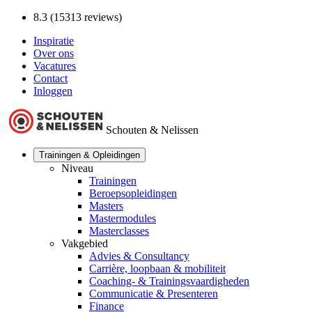
8.3 (15313 reviews)
Inspiratie
Over ons
Vacatures
Contact
Inloggen
Schouten & Nelissen
Trainingen & Opleidingen
Niveau
Trainingen
Beroepsopleidingen
Masters
Mastermodules
Masterclasses
Vakgebied
Advies & Consultancy
Carrière, loopbaan & mobiliteit
Coaching- & Trainingsvaardigheden
Communicatie & Presenteren
Finance