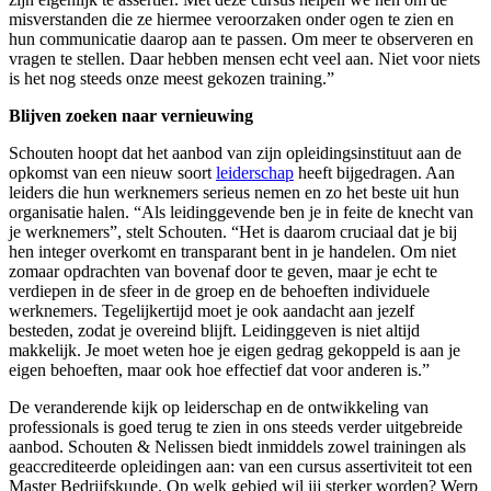
misverstanden die ze hiermee veroorzaken onder ogen te zien en
hun communicatie daarop aan te passen. Om meer te observeren en
vragen te stellen. Daar hebben mensen echt veel aan. Niet voor niets
is het nog steeds onze meest gekozen training.”
Blijven zoeken naar vernieuwing
Schouten hoopt dat het aanbod van zijn opleidingsinstituut aan de
opkomst van een nieuw soort
leiderschap
heeft bijgedragen. Aan
leiders die hun werknemers serieus nemen en zo het beste uit hun
organisatie halen. “Als leidinggevende ben je in feite de knecht van
je werknemers”, stelt Schouten. “Het is daarom cruciaal dat je bij
hen integer overkomt en transparant bent in je handelen. Om niet
zomaar opdrachten van bovenaf door te geven, maar je echt te
verdiepen in de sfeer in de groep en de behoeften individuele
werknemers. Tegelijkertijd moet je ook aandacht aan jezelf
besteden, zodat je overeind blijft. Leidinggeven is niet altijd
makkelijk. Je moet weten hoe je eigen gedrag gekoppeld is aan je
eigen behoeften, maar ook hoe effectief dat voor anderen is.”
De veranderende kijk op leiderschap en de ontwikkeling van
professionals is goed terug te zien in ons steeds verder uitgebreide
aanbod. Schouten & Nelissen biedt inmiddels zowel trainingen als
geaccrediteerde opleidingen aan: van een cursus assertiviteit tot een
Master Bedrijfskunde. Op welk gebied wil jij sterker worden? Werp