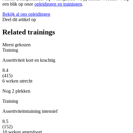
een blik op onze
opleidingen en trainingen
.
Bekijk al ons opleidingen
Deel dit artikel op
Related trainings
Meest gekozen
Training
Assertiviteit kort en krachtig
8.4
(415)
6 weken
utrecht
Nog 2 plekken
Training
Assertiviteitstraining intensief
8.5
(152)
10 weken
amersfoort