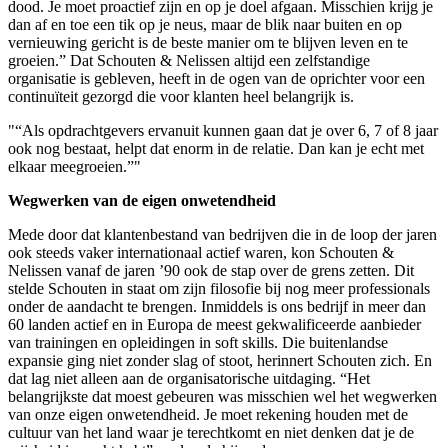
dood. Je moet proactief zijn en op je doel afgaan. Misschien krijg je
dan af en toe een tik op je neus, maar de blik naar buiten en op
vernieuwing gericht is de beste manier om te blijven leven en te
groeien.” Dat Schouten & Nelissen altijd een zelfstandige
organisatie is gebleven, heeft in de ogen van de oprichter voor een
continuïteit gezorgd die voor klanten heel belangrijk is.
"“Als opdrachtgevers ervanuit kunnen gaan dat je over 6, 7 of 8 jaar
ook nog bestaat, helpt dat enorm in de relatie. Dan kan je echt met
elkaar meegroeien.”"
Wegwerken van de eigen onwetendheid
Mede door dat klantenbestand van bedrijven die in de loop der jaren
ook steeds vaker internationaal actief waren, kon Schouten &
Nelissen vanaf de jaren ’90 ook de stap over de grens zetten. Dit
stelde Schouten in staat om zijn filosofie bij nog meer professionals
onder de aandacht te brengen. Inmiddels is ons bedrijf in meer dan
60 landen actief en in Europa de meest gekwalificeerde aanbieder
van trainingen en opleidingen in soft skills. Die buitenlandse
expansie ging niet zonder slag of stoot, herinnert Schouten zich. En
dat lag niet alleen aan de organisatorische uitdaging. “Het
belangrijkste dat moest gebeuren was misschien wel het wegwerken
van onze eigen onwetendheid. Je moet rekening houden met de
cultuur van het land waar je terechtkomt en niet denken dat je de