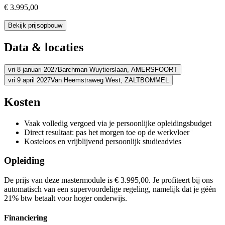
€ 3.995,00
Bekijk prijsopbouw
Data & locaties
vri 8 januari 2027
Barchman Wuytierslaan,
AMERSFOORT
vri 9 april 2027
Van Heemstraweg West,
ZALTBOMMEL
Adres
Adres
Kosten
Eenhoorn Meeting Center Amersfoort
Barchman Wuytierslaan
3818 
Bekijk route
Schouten & Nelissen
Van Heemstraweg West
5301 PA ZALTBOMM
Vaak volledig vergoed via je persoonlijke opleidingsbudget
Bekijk route
Prijs
Direct resultaat: pas het morgen toe op de werkvloer
Prijs
Kosteloos en vrijblijvend persoonlijk studieadvies
€ 3.995,00
€ 3.995,00
Opleiding
Bekijk prijsopbouw
Kies deze startdatum
Bekijk prijsopbouw
De prijs van deze mastermodule is € 3.995,00. Je profiteert bij ons
Kies deze startdatum
automatisch van een supervoordelige regeling, namelijk dat je géén
Lesdagen
21% btw betaalt voor hoger onderwijs.
Lesdagen
vri
08-01-2027
9:30 - 17:30
vri
15-01-2027
9:30 - 17:30
Financiering
vri
09-04-2027
9:30 - 17:30