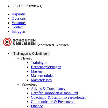
8.3 (15322 reviews)
Inspiratie
Over ons
Vacatures
Contact
Inloggen
Schouten & Nelissen
Trainingen & Opleidingen
Niveau
Trainingen
Beroepsopleidingen
Masters
Mastermodules
Masterclasses
Vakgebied
Advies & Consultancy
Carrière, loopbaan & mobiliteit
Coaching- & Trainingsvaardigheden
Communicatie & Presenteren
Finance