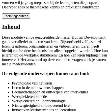
vormen wil je graag toepassen bij de leertrajecten die je opzet.
Daarvoor zoek je theoretische kennis én praktische handvatten.
Toelatingscriteria
Toelatingscriteria
Inhoud
Voor deze mastermodule heb je een hbo-achtergrond nodig, aangevuld
Deze module van de geaccrediteerde master Human Development
gaat over allerlei manieren van leren. Bijvoorbeeld zelfgestuurd
Mocht je ervoor kiezen om de gehele
master
te gaan volgen, dan volgt
leren, teamleren, organisatieleren en virtueel leren. Leren heeft
hierbij een bredere betekenis dan alleen 'opgeleid worden'. Hoe kun
je leren op de werkplek stimuleren? En hoe kan leren bijdragen aan
innoveren? Het antwoord op deze en andere vragen zoek je samen
met je medestudenten.
De volgende onderwerpen komen aan bod:
Psychologie van het leren
Leren in de neurowetenschappen
Leerlandschappen en ontwerpen van interventies
Werkplekleren in actie
Werkplekleren en Leertechnologie
Nieuwsgierigheid en innoverend leren
Impact van leerinterventies en leercultuur