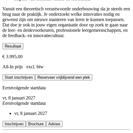
Vanuit een theoretisch verantwoorde onderbouwing sla je steeds een
brug naar de praktijk. Je onderzoekt welke innovaties nodig en
gewenst zijn om nieuwe manieren van leren te kunnen toepassen.
Dat doe je ook in jouw eigen organisatie door op zoek te gaan naar
de leer- en denkvoorkeuren, professionele leergemeenschappen, en
de feedback- en innovatiecultuur.
Resultaat
Je kijkt door een andere bril naar het leren in jouw organisatie
€ 3.995,00
Je kent de belangrijkste psychologische en neurowetenschappeli
All-In prijs excl. btw
Je kent meerdere vormen van leren en ontwikkeling in het werk
Je weet hoe je deze vormen van leren kunt beïnvloeden
Start inschrijven
Je kunt ook bestaande activiteiten structureren en implementeren
Reserveer vrijblijvend een plek
Je ontwerpt leerinterventies voor innovatie, creativiteit en profes
Eerstvolgende startdata
vr, 8 januari 2027
Eerstvolgende startdata
vr, 8 januari 2027
Inschrijven
Brochure
Advies