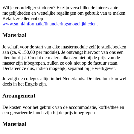
vri
29-01-2027
9:30 - 17:30
vri
23-04-2027
9:30 - 17:30
vri
12-02-2027
9:30 - 17:30
vri
14-05-2027
9:30 - 17:30
Wil je voordeliger studeren? Er zijn verschillende interessante
vri
05-03-2027
9:30 - 17:30
vri
28-05-2027
9:30 - 17:30
mogelijkheden en wettelijke regelingen om gebruik van te maken.
vri
19-03-2027
9:30 - 17:30
vri
11-06-2027
9:30 - 17:30
Bekijk ze allemaal op
vri
02-04-2027
9:30 - 17:30
vri
25-06-2027
9:30 - 17:30
www.sn.nl/informatie/financieringsmogelijkheden
.
vri
02-07-2027
9:30 - 17:30
Materiaal
Je schaft voor de start van elke mastermodule zelf je studieboeken
aan (ca. € 150,00 per module). Je ontvangt hiervoor van ons een
literatuurlijst. Omdat de materiaalkosten niet bij de prijs van de
master zijn inbegrepen, zullen ze ook niet op de factuur staan.
Declareer ze dus, indien mogelijk, separaat bij je werkgever.
Je volgt de colleges altijd in het Nederlands. De literatuur kan wel
deels in het Engels zijn.
Arrangement
De kosten voor het gebruik van de accommodatie, koffie/thee en
een gevarieerde lunch zijn bij de prijs inbegrepen.
Materiaal