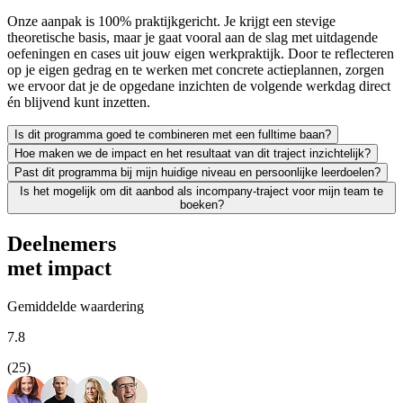
Onze aanpak is 100% praktijkgericht. Je krijgt een stevige
theoretische basis, maar je gaat vooral aan de slag met uitdagende
oefeningen en cases uit jouw eigen werkpraktijk. Door te reflecteren
op je eigen gedrag en te werken met concrete actieplannen, zorgen
we ervoor dat je de opgedane inzichten de volgende werkdag direct
én blijvend kunt inzetten.
Is dit programma goed te combineren met een fulltime baan?
Hoe maken we de impact en het resultaat van dit traject inzichtelijk?
Zeker. We leiden uitsluitend werkende professionals op en weten als g
Past dit programma bij mijn huidige niveau en persoonlijke leerdoelen?
Leren moet leiden tot merkbaar resultaat; voor jezelf én voor je org
Is het mogelijk om dit aanbod als incompany-traject voor mijn team te
We vinden het essentieel dat je een traject kiest dat écht bij je past
boeken?
Absoluut. Vrijwel al onze trainingen en opleidingen kunnen we incomp
Deelnemers
met impact
Gemiddelde waardering
7.8
(25)