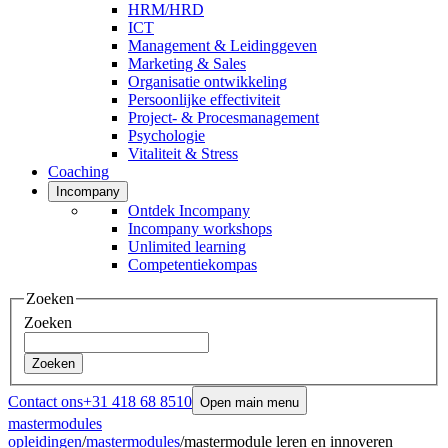
HRM/HRD
ICT
Management & Leidinggeven
Marketing & Sales
Organisatie ontwikkeling
Persoonlijke effectiviteit
Project- & Procesmanagement
Psychologie
Vitaliteit & Stress
Coaching
Incompany
Ontdek Incompany
Incompany workshops
Unlimited learning
Competentiekompas
Zoeken
Zoeken
Zoeken
Contact ons
+31 418 68 8510
Open main menu
mastermodules
opleidingen
/
mastermodules
/
mastermodule leren en innoveren