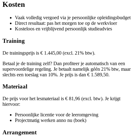
Adres
Kosten
Gardens Business Centre Oudlaen
Oudlaan
3515 GA UTRECHT
Bekijk route
Schouten & Nelissen
Van Heemstraweg West
5301 PA ZALTBOMM
Vaak volledig vergoed via je persoonlijke opleidingsbudget
Bekijk route
Prijs
Direct resultaat: pas het morgen toe op de werkvloer
Prijs
Kosteloos en vrijblijvend persoonlijk studieadvies
€ 1.686,96
€ 1.686,96
Training
Bekijk prijsopbouw
Kies deze startdatum
Bekijk prijsopbouw
De trainingsprijs is € 1.445,00 (excl. 21% btw).
Kies deze startdatum
Lesdagen
Betaal je de training zelf? Dan profiteer je automatisch van een
Lesdagen
supervoordelige regeling. Je betaalt namelijk géén 21% btw, maar
don
12-11-2026
9:30 - 16:30
slechts een toeslag van 10%. Je prijs is dan € 1.589,50.
don
26-11-2026
9:30 - 16:30
maa
10-05-2027
9:30 - 16:30
maa
24-05-2027
9:30 - 16:30
Materiaal
De prijs voor het lesmateriaal is € 81,96 (excl. btw). Je krijgt
hiervoor:
Persoonlijke licentie voor de leeromgeving
Projectmatig werken anno nu (boek)
Arrangement