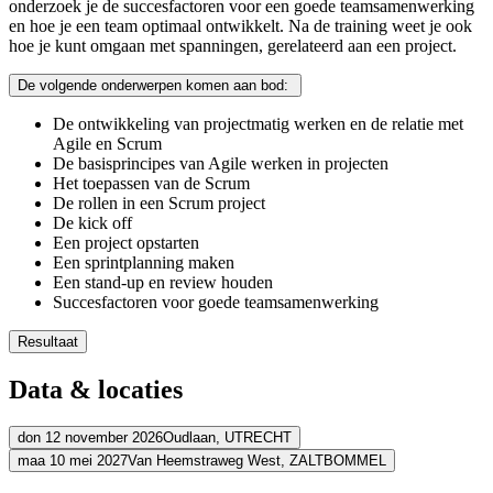
onderzoek je de succesfactoren voor een goede teamsamenwerking
en hoe je een team optimaal ontwikkelt. Na de training weet je ook
hoe je kunt omgaan met spanningen, gerelateerd aan een project.
De volgende onderwerpen komen aan bod:
De ontwikkeling van projectmatig werken en de relatie met
Agile en Scrum
De basisprincipes van Agile werken in projecten
Het toepassen van de Scrum
De rollen in een Scrum project
De kick off
Een project opstarten
Een sprintplanning maken
Een stand-up en review houden
Succesfactoren voor goede teamsamenwerking
Resultaat
Je leert de basisprincipes van Agile werken
Data & locaties
Je leert hoe je Scrum kunt toepassen in projecten
Je leert effectief samenwerken in een Scrum team
Je kunt een eenvoudig project volgens de Scrum-methode uitvo
don 12 november 2026
Oudlaan,
UTRECHT
Je ervaart de groepsdynamiek die achter de Scrum-gedachte zit
maa 10 mei 2027
Van Heemstraweg West,
ZALTBOMMEL
Adres