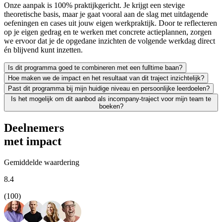
Onze aanpak is 100% praktijkgericht. Je krijgt een stevige
theoretische basis, maar je gaat vooral aan de slag met uitdagende
oefeningen en cases uit jouw eigen werkpraktijk. Door te reflecteren
op je eigen gedrag en te werken met concrete actieplannen, zorgen
we ervoor dat je de opgedane inzichten de volgende werkdag direct
én blijvend kunt inzetten.
Is dit programma goed te combineren met een fulltime baan?
Hoe maken we de impact en het resultaat van dit traject inzichtelijk?
Zeker. We leiden uitsluitend werkende professionals op en weten als g
Past dit programma bij mijn huidige niveau en persoonlijke leerdoelen?
Leren moet leiden tot merkbaar resultaat; voor jezelf én voor je org
Is het mogelijk om dit aanbod als incompany-traject voor mijn team te
We vinden het essentieel dat je een traject kiest dat écht bij je past
boeken?
Absoluut. Vrijwel al onze trainingen en opleidingen kunnen we incomp
Deelnemers
met impact
Gemiddelde waardering
8.4
(100)