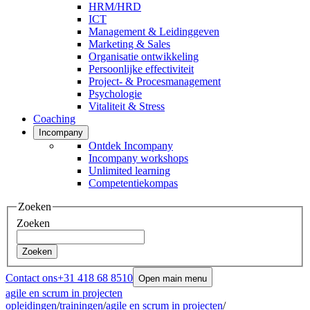
HRM/HRD
ICT
Management & Leidinggeven
Marketing & Sales
Organisatie ontwikkeling
Persoonlijke effectiviteit
Project- & Procesmanagement
Psychologie
Vitaliteit & Stress
Coaching
Incompany
Ontdek Incompany
Incompany workshops
Unlimited learning
Competentiekompas
Zoeken
Zoeken
Zoeken
Contact ons
+31 418 68 8510
Open main menu
agile en scrum in projecten
opleidingen
/
trainingen
/
agile en scrum in projecten
/