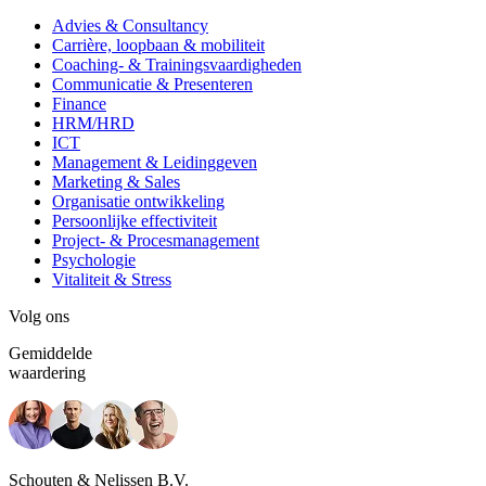
Advies & Consultancy
Carrière, loopbaan & mobiliteit
Coaching- & Trainingsvaardigheden
Communicatie & Presenteren
Finance
HRM/HRD
ICT
Management & Leidinggeven
Marketing & Sales
Organisatie ontwikkeling
Persoonlijke effectiviteit
Project- & Procesmanagement
Psychologie
Vitaliteit & Stress
Volg ons
Gemiddelde
waardering
Schouten & Nelissen B.V.