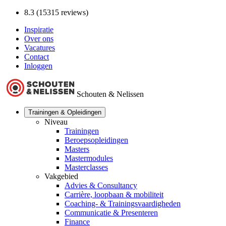
8.3 (15315 reviews)
Inspiratie
Over ons
Vacatures
Contact
Inloggen
Schouten & Nelissen
Trainingen & Opleidingen
Niveau
Trainingen
Beroepsopleidingen
Masters
Mastermodules
Masterclasses
Vakgebied
Advies & Consultancy
Carrière, loopbaan & mobiliteit
Coaching- & Trainingsvaardigheden
Communicatie & Presenteren
Finance