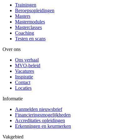
Trainingen
Beroepsopleidingen
Masters
Mastermodules
Masterclasses
Coaching
Testen en scans
Over ons
Ons verhaal
MVO-beleid
Vacatures
Inspiratie
Contact
Locaties
Informatie
Aanmelden nieuwsbrief
Financieringsmogelijkheden
Accreditaties opleidingen
Erkenningen en keurmerken
Vakgebied