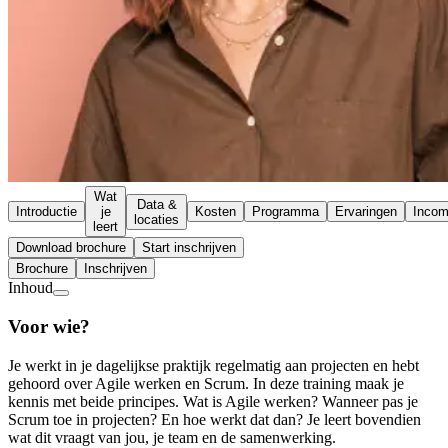
Wat
Data &
Introductie
je
Kosten
Programma
Ervaringen
Inco
locaties
leert
Download brochure
Start inschrijven
Brochure
Inschrijven
Inhoud
Voor wie?
Je werkt in je dagelijkse praktijk regelmatig aan projecten en hebt
gehoord over Agile werken en Scrum. In deze training maak je
kennis met beide principes. Wat is Agile werken? Wanneer pas je
Scrum toe in projecten? En hoe werkt dat dan? Je leert bovendien
wat dit vraagt van jou, je team en de samenwerking.