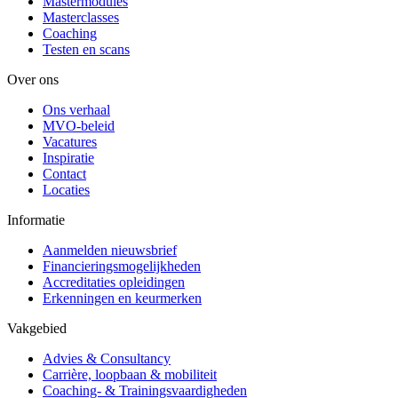
Mastermodules
Masterclasses
Coaching
Testen en scans
Over ons
Ons verhaal
MVO-beleid
Vacatures
Inspiratie
Contact
Locaties
Informatie
Aanmelden nieuwsbrief
Financieringsmogelijkheden
Accreditaties opleidingen
Erkenningen en keurmerken
Vakgebied
Advies & Consultancy
Carrière, loopbaan & mobiliteit
Coaching- & Trainingsvaardigheden