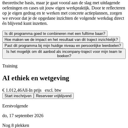
theoretische basis, maar je gaat vooral aan de slag met uitdagende
oefeningen en cases uit jouw eigen werkpraktijk. Door te reflecteren
op je eigen gedrag en te werken met concrete actieplannen, zorgen
we ervoor dat je de opgedane inzichten de volgende werkdag direct
én blijvend kunt inzetten.
Is dit programma goed te combineren met een fulltime baan?
Hoe maken we de impact en het resultaat van dit traject inzichtelijk?
Zeker. We leiden uitsluitend werkende professionals op en weten als g
Past dit programma bij mijn huidige niveau en persoonlijke leerdoelen?
Leren moet leiden tot merkbaar resultaat; voor jezelf én voor je org
Is het mogelijk om dit aanbod als incompany-traject voor mijn team te
We vinden het essentieel dat je een traject kiest dat écht bij je past
boeken?
Absoluut. Vrijwel al onze trainingen en opleidingen kunnen we incomp
Training
AI ethiek en wetgeving
€ 1.012,46
All-In prijs excl. btw
Start inschrijven
Reserveer vrijblijvend
Eerstvolgende
do, 17 september 2026
Nog 8 plekken