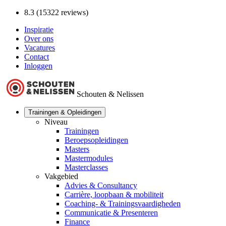
8.3 (15322 reviews)
Inspiratie
Over ons
Vacatures
Contact
Inloggen
Schouten & Nelissen
Trainingen & Opleidingen
Niveau
Trainingen
Beroepsopleidingen
Masters
Mastermodules
Masterclasses
Vakgebied
Advies & Consultancy
Carrière, loopbaan & mobiliteit
Coaching- & Trainingsvaardigheden
Communicatie & Presenteren
Finance