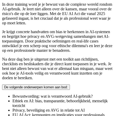
In deze training word je je bewust van de complexe wereld rondom
AI-gebruik. Je leert niet alleen over de kansen, maar vooral over de
risico's die op de loer liggen. Met de EU AI Act die vanaf 2025
gefaseerd ingaat, is het cruciaal dat je als professional weet waar je
op moet letten.
Je krijgt concrete handvatten om bias te herkennen in AI-systemen
en begrijpt hoe privacy en AVG-wetgeving samenhangen met AI-
toepassingen. Door praktische oefeningen en real-life cases
ontwikkel je een scherp oog voor ethische dilemma's en leer je deze
op een professionele manier te benaderen.
Na deze dag ben je uitgerust met een toolkit aan richtlijnen,
checklists en besliskaders die je direct kunt toepassen in je werk. Je
bent niet alleen bewust van wat er allemaal kan misgaan, maar weet
ook hoe je AI-tools veilig en verantwoord kunt inzetten om je
doelen te bereiken.
De volgende onderwerpen komen aan bod:
Bewustwording: wat is verantwoord AI-gebruik?
Ethiek en AI: bias, transparantie, behoorlijkheid, menselijk
toezicht
Privacy, beveiliging en AVG in relatie tot AI
EU AI Act: kernpunten en implicaties voor professionals