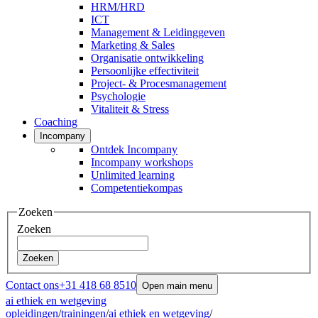
HRM/HRD
ICT
Management & Leidinggeven
Marketing & Sales
Organisatie ontwikkeling
Persoonlijke effectiviteit
Project- & Procesmanagement
Psychologie
Vitaliteit & Stress
Coaching
Incompany
Ontdek Incompany
Incompany workshops
Unlimited learning
Competentiekompas
Zoeken
Zoeken
Zoeken
Contact ons
+31 418 68 8510
Open main menu
ai ethiek en wetgeving
opleidingen
/
trainingen
/
ai ethiek en wetgeving
/