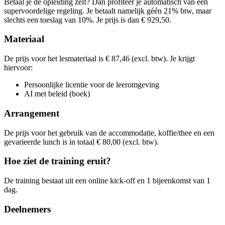
Betaal je de opleiding zelf? Dan profiteer je automatisch van een
woe
18-11-2026
9:30 - 16:30
Lesdagen
supervoordelige regeling. Je betaalt namelijk géén 21% btw, maar
vri
22-01-2027
9:30 - 16:30
slechts een toeslag van 10%. Je prijs is dan € 929,50.
din
23-03-2027
9:30 - 16:30
Materiaal
De prijs voor het lesmateriaal is € 87,46 (excl. btw). Je krijgt
hiervoor:
Persoonlijke licentie voor de leeromgeving
AI met beleid (boek)
Arrangement
De prijs voor het gebruik van de accommodatie, koffie/thee en een
gevarieerde lunch is in totaal € 80,00 (excl. btw).
Hoe ziet de training eruit?
De training bestaat uit een online kick-off en 1 bijeenkomst van 1
dag.
Deelnemers