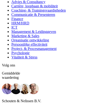
Advies & Consultancy
Carrière, loopbaan & mobiliteit
Coaching- & Trainingsvaardigheden
Communicatie & Presenteren
Finance
HRM/HRD
ICT
Management & Leidinggeven
Marketing & Sales
Organisatie ontwikkeling
Persoonlijke effectiviteit
Project- & Procesmanagement
Psychologie
Vitaliteit & Stress
Volg ons
Gemiddelde
waardering
Schouten & Nelissen B.V.