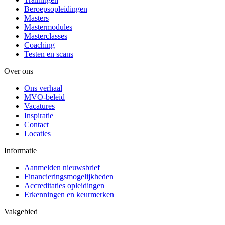
Beroepsopleidingen
Masters
Mastermodules
Masterclasses
Coaching
Testen en scans
Over ons
Ons verhaal
MVO-beleid
Vacatures
Inspiratie
Contact
Locaties
Informatie
Aanmelden nieuwsbrief
Financieringsmogelijkheden
Accreditaties opleidingen
Erkenningen en keurmerken
Vakgebied