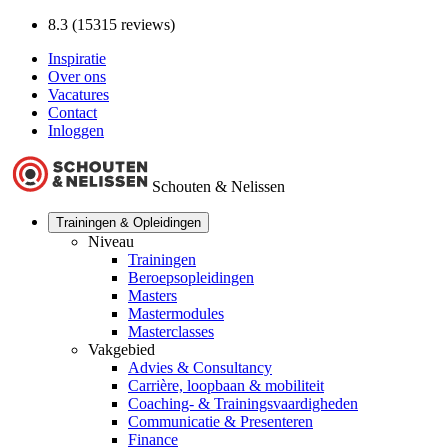
8.3 (15315 reviews)
Inspiratie
Over ons
Vacatures
Contact
Inloggen
Schouten & Nelissen
Trainingen & Opleidingen
Niveau
Trainingen
Beroepsopleidingen
Masters
Mastermodules
Masterclasses
Vakgebied
Advies & Consultancy
Carrière, loopbaan & mobiliteit
Coaching- & Trainingsvaardigheden
Communicatie & Presenteren
Finance