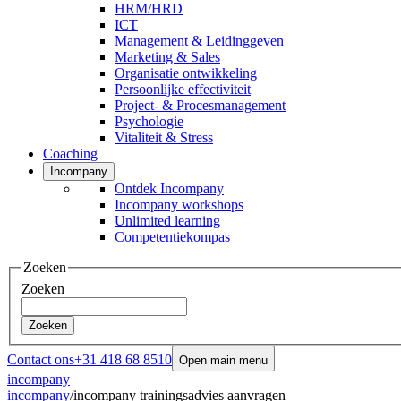
HRM/HRD
ICT
Management & Leidinggeven
Marketing & Sales
Organisatie ontwikkeling
Persoonlijke effectiviteit
Project- & Procesmanagement
Psychologie
Vitaliteit & Stress
Coaching
Incompany
Ontdek Incompany
Incompany workshops
Unlimited learning
Competentiekompas
Zoeken
Zoeken
Zoeken
Contact ons
+31 418 68 8510
Open main menu
incompany
incompany
/
incompany trainingsadvies aanvragen